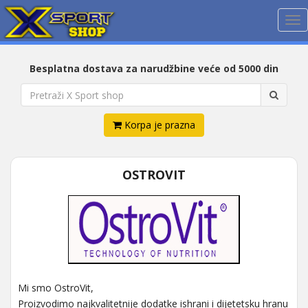
Me
Besplatna dostava za narudžbine veće od 5000 din
Korpa je prazna
OSTROVIT
Mi smo OstroVit,
Proizvodimo najkvalitetnije dodatke ishrani i dijetetsku hranu