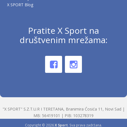
X SPORT Blog
Pratite X Sport na
društvenim mrežama:
"X SPORT" S.Z.T.U.R I TERETANA, Branimira Ćosića 11, Novi Sad |
MB: 56419101 | PIB: 103278319
Copyright © 2026
X Sport
. Sva prava zadržana.