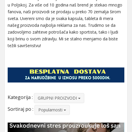
u Poljskoj. Za više od 10 godina naš brend je stekao mnogo
fanova, naši proizvodi se prodaju u preko 70 zemalja širom
sveta. Uvereni smo da je svaka kapsula, tableta ili mera
našeg proizvoda najbolja reklama za nas. Trudimo se da
zadovoljimo zahteve potrošača kako sportista, tako i ljudi
koji brinu o svom zdravlju. Mi se stalno menjamo da biste
težili savršenstvu!
Kategorija :
GRUPNI PROIZVODI
Sortiraj po :
Popularnosti