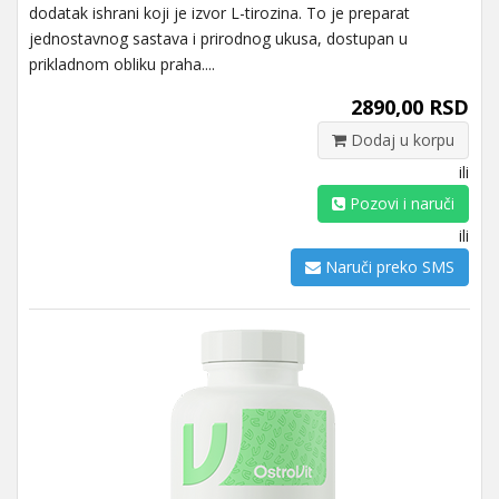
dodatak ishrani koji je izvor L-tirozina. To je preparat
jednostavnog sastava i prirodnog ukusa, dostupan u
prikladnom obliku praha....
2890,00 RSD
Dodaj u korpu
ili
Pozovi i naruči
ili
Naruči preko SMS