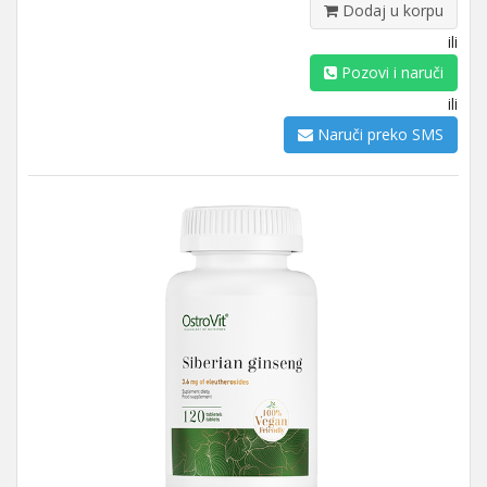
Dodaj u korpu
ili
Pozovi i naruči
ili
Naruči preko SMS