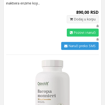
inaktivira enzime koji...
890,00 RSD
Dodaj u korpu
ili
Pozovi i naruči
ili
Naruči preko SMS