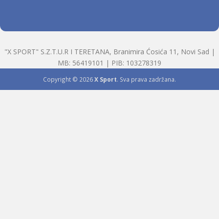
"X SPORT" S.Z.T.U.R I TERETANA, Branimira Ćosića 11, Novi Sad |
MB: 56419101 | PIB: 103278319
Copyright © 2026
X Sport
. Sva prava zadržana.