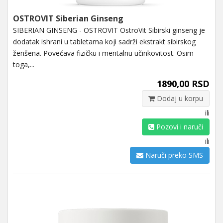
OSTROVIT Siberian Ginseng
SIBERIAN GINSENG - OSTROVIT OstroVit Sibirski ginseng je
dodatak ishrani u tabletama koji sadrži ekstrakt sibirskog
ženšena. Povećava fizičku i mentalnu učinkovitost. Osim
toga,...
1890,00 RSD
Dodaj u korpu
ili
Pozovi i naruči
ili
Naruči preko SMS