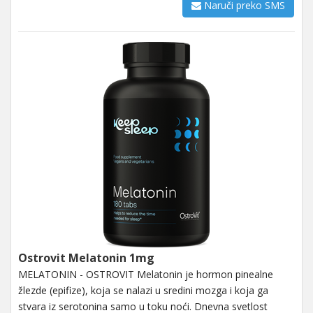
Naruči preko SMS
Ostrovit Melatonin 1mg
MELATONIN - OSTROVIT Melatonin je hormon pinealne
žlezde (epifize), koja se nalazi u sredini mozga i koja ga
stvara iz serotonina samo u toku noći. Dnevna svetlost