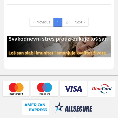
« Previous
1
2
Next »