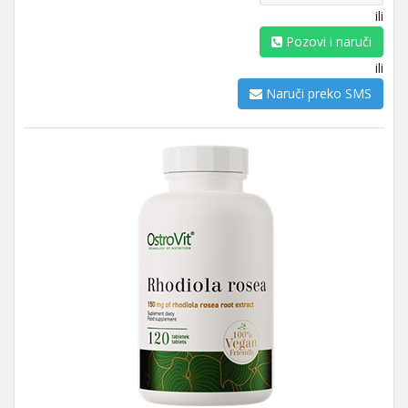
ili
Pozovi i naruči
ili
Naruči preko SMS