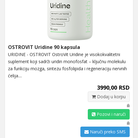
OSTROVIT Uridine 90 kapsula
URIDINE - OSTROVIT OstroVit Uridine je visokokvalitetni
suplement koji sadrži uridin monofosfat – ključnu molekulu
za funkciju mozga, sintezu fosfolipida i regeneraciju nervnih
ćelija....
3990,00 RSD
Dodaj u korpu
ili
Pozovi i naruči
ili
Naruči preko SMS