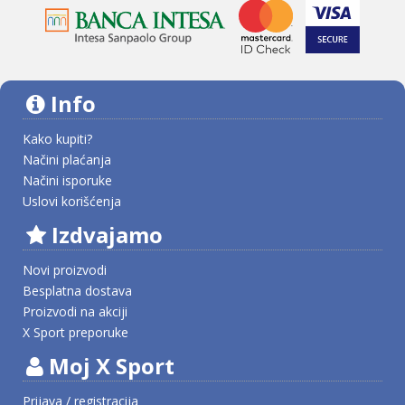
Info
Kako kupiti?
Načini plaćanja
Načini isporuke
Uslovi korišćenja
Izdvajamo
Novi proizvodi
Besplatna dostava
Proizvodi na akciji
X Sport preporuke
Moj X Sport
Prijava / registracija