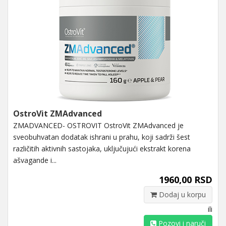
OstroVit ZMAdvanced
ZMADVANCED- OSTROVIT OstroVit ZMAdvanced je
sveobuhvatan dodatak ishrani u prahu, koji sadrži šest
različitih aktivnih sastojaka, uključujući ekstrakt korena
ašvagande i...
1960,00 RSD
Dodaj u korpu
ili
Pozovi i naruči