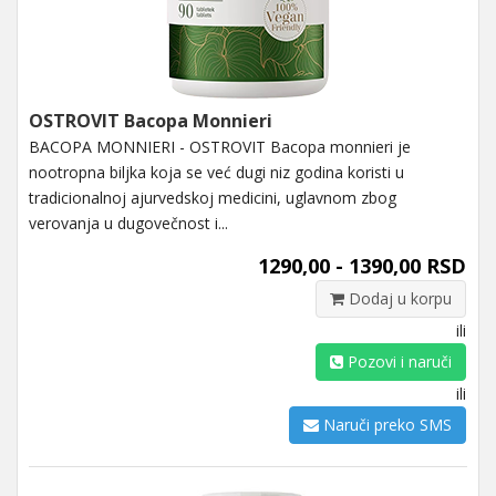
OSTROVIT Bacopa Monnieri
BACOPA MONNIERI - OSTROVIT Bacopa monnieri je
nootropna biljka koja se već dugi niz godina koristi u
tradicionalnoj ajurvedskoj medicini, uglavnom zbog
verovanja u dugovečnost i...
1290,00 - 1390,00 RSD
Dodaj u korpu
ili
Pozovi i naruči
ili
Naruči preko SMS