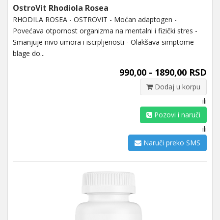
OstroVit Rhodiola Rosea
RHODILA ROSEA - OSTROVIT - Moćan adaptogen -
Povećava otpornost organizma na mentalni i fizički stres -
Smanjuje nivo umora i iscrpljenosti - Olakšava simptome
blage do...
990,00 - 1890,00 RSD
Dodaj u korpu
ili
Pozovi i naruči
ili
Naruči preko SMS