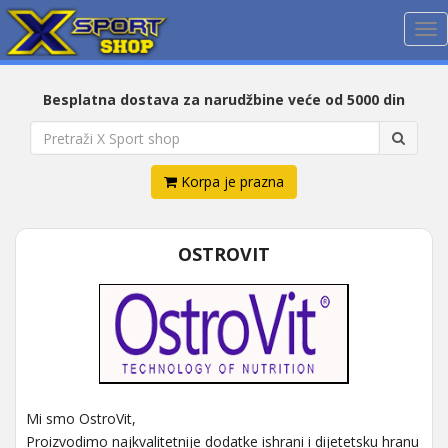
Me
Besplatna dostava za narudžbine veće od 5000 din
Korpa je prazna
OSTROVIT
Mi smo OstroVit,
Proizvodimo najkvalitetnije dodatke ishrani i dijetetsku hranu