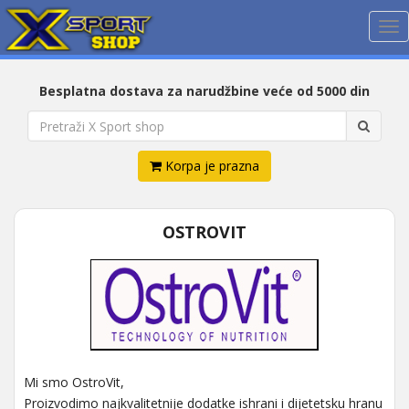
Me
Besplatna dostava za narudžbine veće od 5000 din
Korpa je prazna
OSTROVIT
Mi smo OstroVit,
Proizvodimo najkvalitetnije dodatke ishrani i dijetetsku hranu