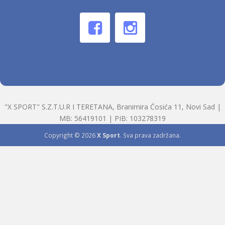
"X SPORT" S.Z.T.U.R I TERETANA, Branimira Ćosića 11, Novi Sad |
MB: 56419101 | PIB: 103278319
Copyright © 2026
X Sport
. Sva prava zadržana.