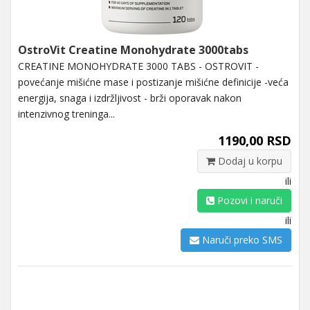
OstroVit Creatine Monohydrate 3000tabs
CREATINE MONOHYDRATE 3000 TABS - OSTROVIT -
povećanje mišićne mase i postizanje mišićne definicije -veća
energija, snaga i izdržljivost - brži oporavak nakon
intenzivnog treninga...
1190,00 RSD
Dodaj u korpu
ili
Pozovi i naruči
ili
Naruči preko SMS