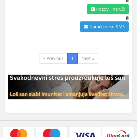
ili
Pozovi i naruči
ili
Naruči preko SMS
« Previous
1
Next »