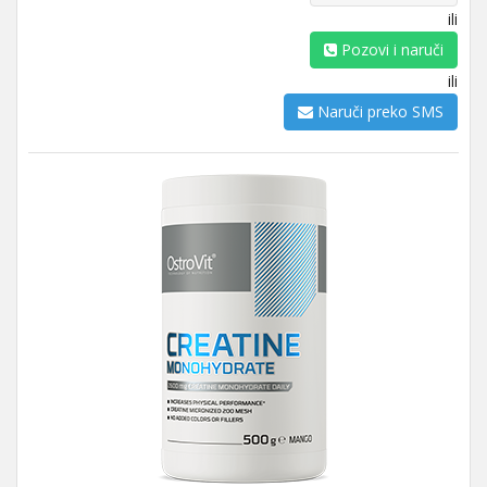
ili
Pozovi i naruči
ili
Naruči preko SMS