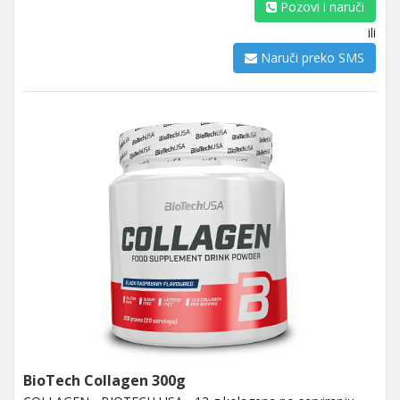
Pozovi i naruči
ili
Naruči preko SMS
BioTech Collagen 300g