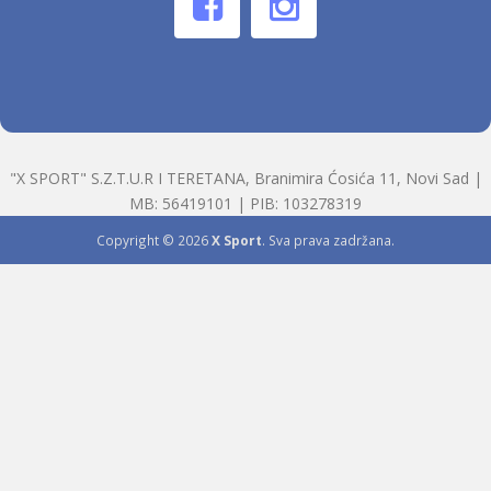
"X SPORT" S.Z.T.U.R I TERETANA, Branimira Ćosića 11, Novi Sad |
MB: 56419101 | PIB: 103278319
Copyright © 2026
X Sport
. Sva prava zadržana.