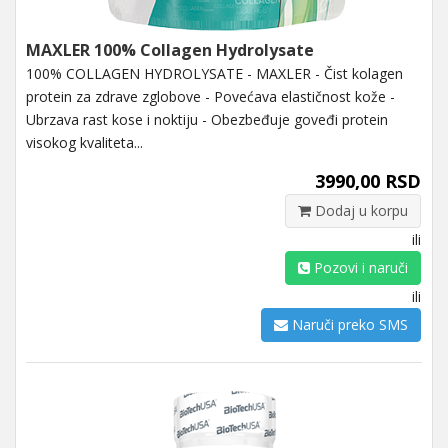
MAXLER 100% Collagen Hydrolysate
100% COLLAGEN HYDROLYSATE - MAXLER - Čist kolagen
protein za zdrave zglobove - Povećava elastičnost kože -
Ubrzava rast kose i noktiju - Obezbeđuje goveđi protein
visokog kvaliteta...
3990,00 RSD
Dodaj u korpu
ili
Pozovi i naruči
ili
Naruči preko SMS