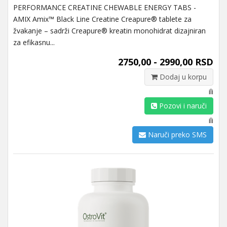
PERFORMANCE CREATINE CHEWABLE ENERGY TABS -
AMIX Amix™ Black Line Creatine Creapure® tablete za
žvakanje – sadrži Creapure® kreatin monohidrat dizajniran
za efikasnu...
2750,00 - 2990,00 RSD
Dodaj u korpu
ili
Pozovi i naruči
ili
Naruči preko SMS