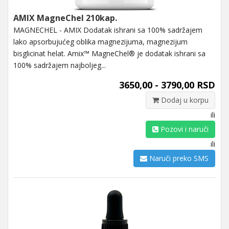
AMIX MagneChel 210kap.
MAGNECHEL - AMIX Dodatak ishrani sa 100% sadržajem
lako apsorbujućeg oblika magnezijuma, magnezijum
bisglicinat helat. Amix™ MagneChel® je dodatak ishrani sa
100% sadržajem najboljeg...
3650,00 - 3790,00 RSD
Dodaj u korpu
ili
Pozovi i naruči
ili
Naruči preko SMS