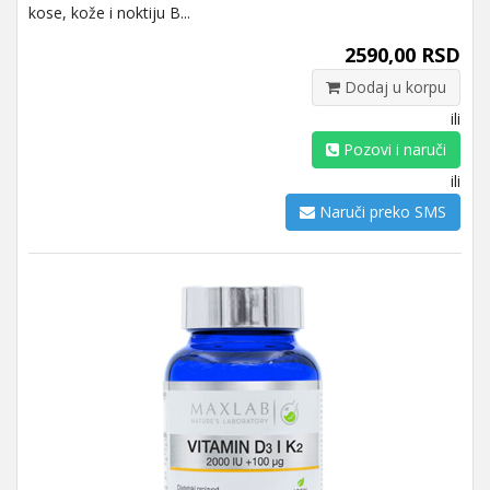
kose, kože i noktiju B...
2590,00 RSD
Dodaj u korpu
ili
Pozovi i naruči
ili
Naruči preko SMS