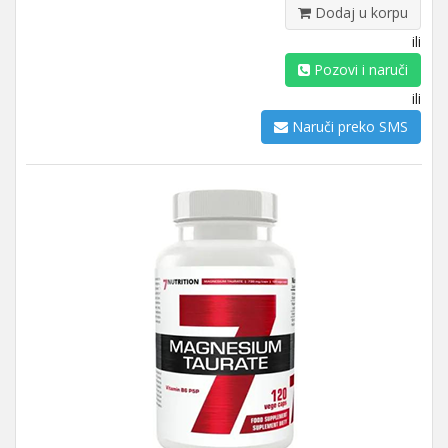
Dodaj u korpu
ili
Pozovi i naruči
ili
Naruči preko SMS