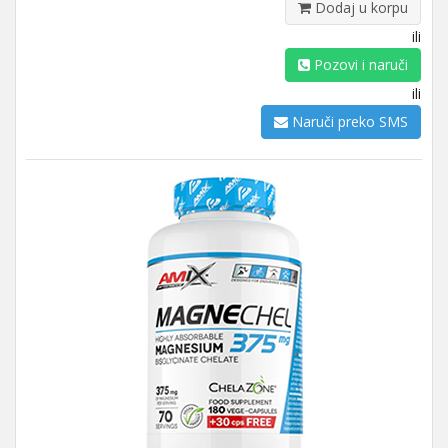
Dodaj u korpu
ili
Pozovi i naruči
ili
Naruči preko SMS