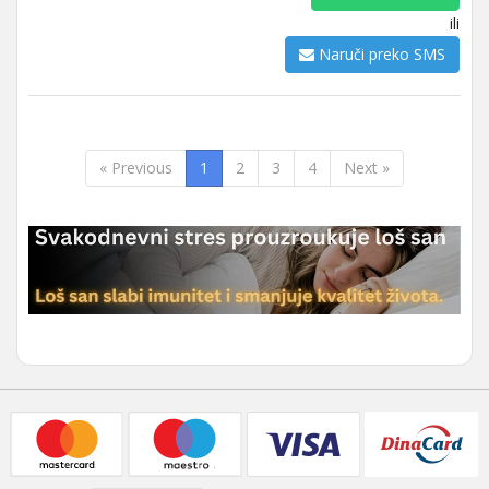
ili
Naruči preko SMS
« Previous
1
2
3
4
Next »