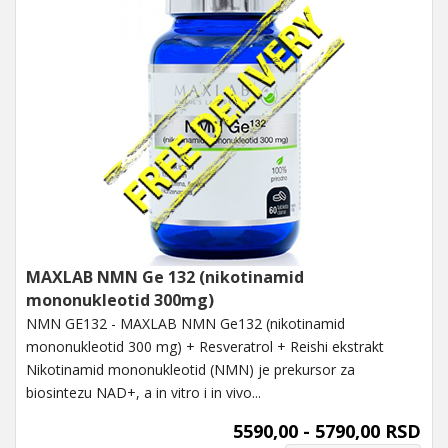
MAXLAB NMN Ge 132 (nikotinamid
mononukleotid 300mg)
NMN GE132 - MAXLAB NMN Ge132 (nikotinamid
mononukleotid 300 mg) + Resveratrol + Reishi ekstrakt
Nikotinamid mononukleotid (NMN) je prekursor za
biosintezu NAD+, a in vitro i in vivo...
5590,00 - 5790,00 RSD