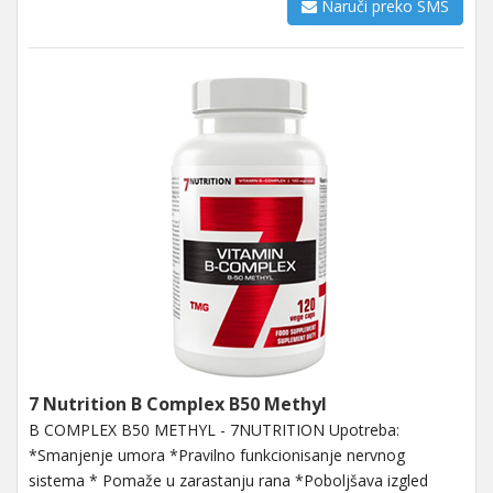
Naruči preko SMS
7 Nutrition B Complex B50 Methyl
B COMPLEX B50 METHYL - 7NUTRITION Upotreba:
*Smanjenje umora *Pravilno funkcionisanje nervnog
sistema * Pomaže u zarastanju rana *Poboljšava izgled