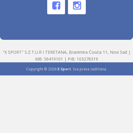
"X SPORT" S.Z.T.U.R I TERETANA, Branimira Ćosića 11, Novi Sad |
MB: 56419101 | PIB: 103278319
Copyright © 2026
X Sport
. Sva prava zadržana.