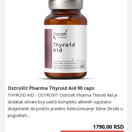
OstroVit Pharma Thyroid Aid 90 caps
THYROID AID - OSTROVIT OstroVit Pharma Thiroid Aid je
dodatak ishrani koji sadrži kompleks aktivnih supstanci
dizajniranih da podrže pravilno funkcionisanje štitne žlezde u
pogodnim...
1790,00 RSD