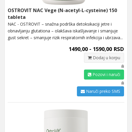
OSTROVIT NAC Vege (N-acetyl-L-cysteine) 150
tableta
NAC - OSTROVIT – snažna podrška detoksikaciji jetre i
obnavljanju glutationa – olakšava iskašljavanje i smanjuje
gust sekret – smanjuje rizik respiratornih infekcija i ubrzava...
1490,00 - 1590,00 RSD
Dodaj u korpu
ili
Pozovi i naruči
ili
Naruči preko SMS