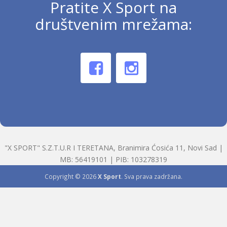
Pratite X Sport na
društvenim mrežama:
"X SPORT" S.Z.T.U.R I TERETANA, Branimira Ćosića 11, Novi Sad |
MB: 56419101 | PIB: 103278319
Copyright © 2026
X Sport
. Sva prava zadržana.