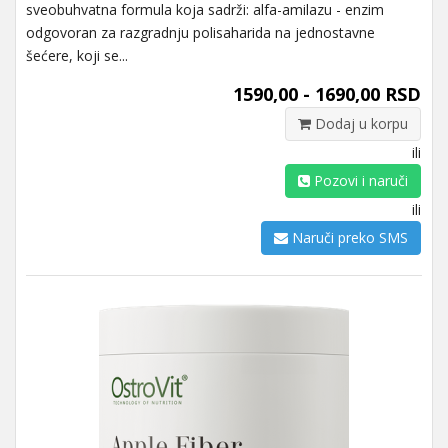
sveobuhvatna formula koja sadrži: alfa-amilazu - enzim
odgovoran za razgradnju polisaharida na jednostavne
šećere, koji se...
1590,00 - 1690,00 RSD
Dodaj u korpu
ili
Pozovi i naruči
ili
Naruči preko SMS