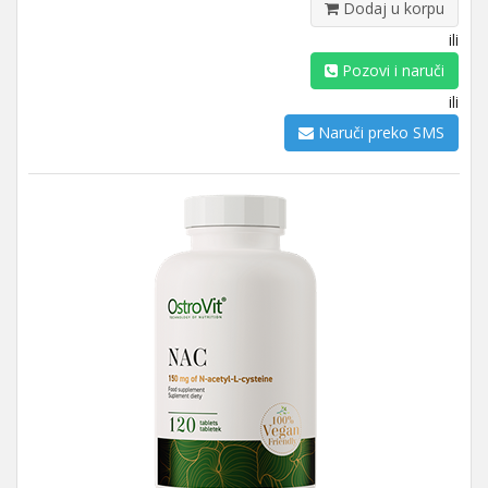
Dodaj u korpu
ili
Pozovi i naruči
ili
Naruči preko SMS