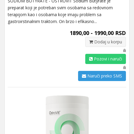
SODIUM BUTYRATE - OSTROVIT Sodium Butyrate je
preparat koji je potreban svim osobama sa redovnom
terapijom kao i osobama koje imaju problem sa
gastroirstinalnim traktom. On brzo i efikasno...
1890,00 - 1990,00 RSD
Dodaj u korpu
ili
Pozovi i naruči
ili
Naruči preko SMS