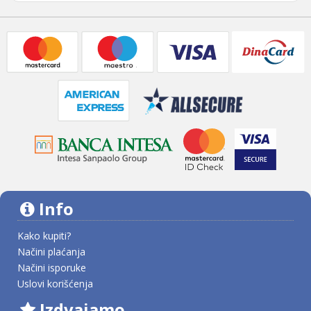
Info
Kako kupiti?
Načini plaćanja
Načini isporuke
Uslovi korišćenja
Izdvajamo