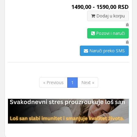
1490,00 - 1590,00 RSD
Dodaj u korpu
ili
Pozovi i naruči
ili
Naruči preko SMS
« Previous
1
Next »