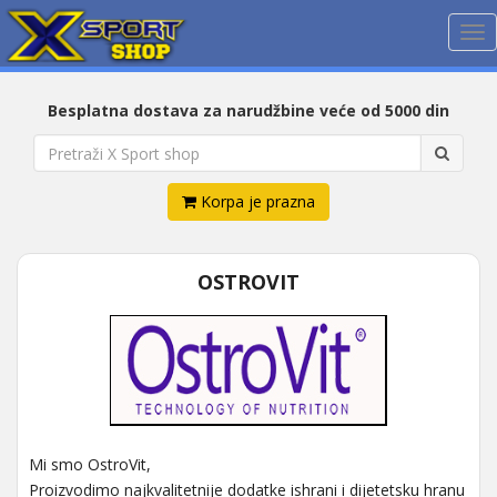
Me
Besplatna dostava za narudžbine veće od 5000 din
Korpa je prazna
OSTROVIT
Mi smo OstroVit,
Proizvodimo najkvalitetnije dodatke ishrani i dijetetsku hranu