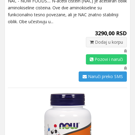
NAC - NOW FOODS.... N-acetil cistein (NAC) je acetiliran oblik
aminokiseline cisteina. Ove dve aminokiseline su
funkcionalno tesno povezane, ali je NAC znatno stabilniji
oblik. Obe učestvuju u...
3290,00 RSD
Dodaj u korpu
ili
Pozovi i naruči
ili
Naruči preko SMS