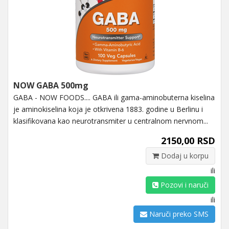
NOW GABA 500mg
GABA - NOW FOODS.... GABA ili gama-aminobuterna kiselina
je aminokiselina koja je otkrivena 1883. godine u Berlinu i
klasifikovana kao neurotransmiter u centralnom nervnom...
2150,00 RSD
Dodaj u korpu
ili
Pozovi i naruči
ili
Naruči preko SMS