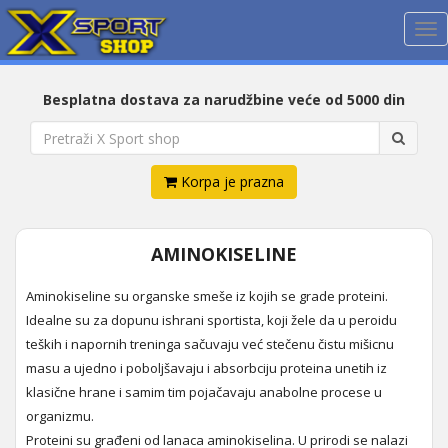
Me
Besplatna dostava za narudžbine veće od 5000 din
Korpa je prazna
AMINOKISELINE
Aminokiseline su organske smeše iz kojih se grade proteini.
Idealne su za dopunu ishrani sportista, koji žele da u peroidu
teških i napornih treninga sačuvaju već stečenu čistu mišicnu
masu a ujedno i poboljšavaju i absorbciju proteina unetih iz
klasične hrane i samim tim pojačavaju anabolne procese u
organizmu.
Proteini su građeni od lanaca aminokiselina. U prirodi se nalazi