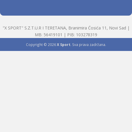
"X SPORT" S.Z.T.U.R I TERETANA, Branimira Ćosića 11, Novi Sad |
MB: 56419101 | PIB: 103278319
Copyright © 2026
X Sport
. Sva prava zadržana.