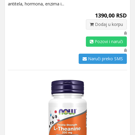
antitela, hormona, enzima i...
1390,00 RSD
Dodaj u korpu
ili
Pozovi i naruči
ili
Naruči preko SMS