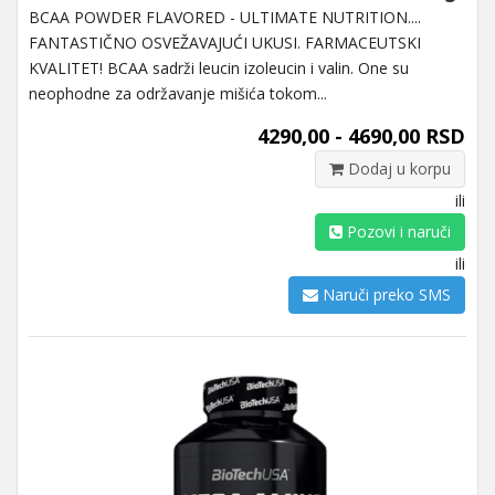
BCAA POWDER FLAVORED - ULTIMATE NUTRITION....
FANTASTIČNO OSVEŽAVAJUĆI UKUSI. FARMACEUTSKI
KVALITET! BCAA sadrži leucin izoleucin i valin. One su
neophodne za održavanje mišića tokom...
4290,00 - 4690,00 RSD
Dodaj u korpu
ili
Pozovi i naruči
ili
Naruči preko SMS