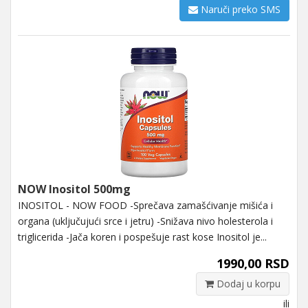
Naruči preko SMS
NOW Inositol 500mg
INOSITOL - NOW FOOD -Sprečava zamašćivanje mišića i
organa (uključujući srce i jetru) -Snižava nivo holesterola i
triglicerida -Jača koren i pospešuje rast kose Inositol je...
1990,00 RSD
Dodaj u korpu
ili