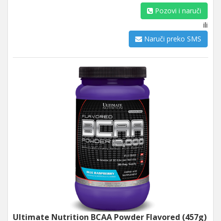
Pozovi i naruči
ili
Naruči preko SMS
Ultimate Nutrition BCAA Powder Flavored (457g)