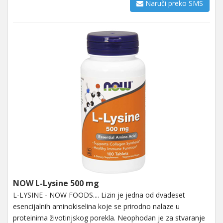
Naruči preko SMS
NOW L-Lysine 500 mg
L-LYSINE - NOW FOODS.... Lizin je jedna od dvadeset
esencijalnih aminokiselina koje se prirodno nalaze u
proteinima životinjskog porekla. Neophodan je za stvaranje