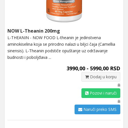
NOW L-Theanin 200mg
L-THEANIN - NOW FOOD L-theanin je jedinstvena
aminokiselina koja se prirodno nalazi u biljci čaja (Camellia
sinensis). L-Theanin podstiče opuštanje uz održavanje
budnosti i poboljđava ...
3990,00 - 5990,00 RSD
Dodaj u korpu
ili
Pozovi i naruči
ili
Naruči preko SMS