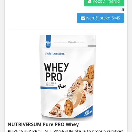
Pozovi i naruči
ili
Naruči preko SMS
NUTRIVERSUM Pure PRO Whey
PURE WHEY PRO - NUTRIVERSUM Šta je to protein surutke?