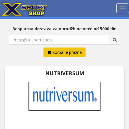
Me
Besplatna dostava za narudžbine veće od 5000 din
Korpa je prazna
NUTRIVERSUM