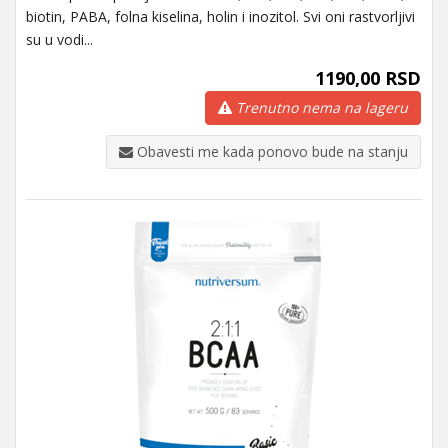
biotin, PABA, folna kiselina, holin i inozitol. Svi oni rastvorljivi
su u vodi...
1190,00 RSD
Trenutno nema na lageru
Obavesti me kada ponovo bude na stanju