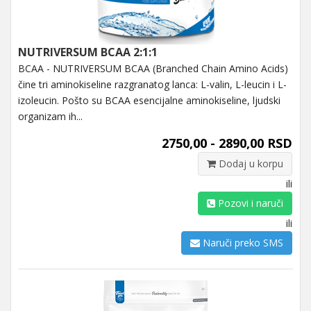
NUTRIVERSUM BCAA 2:1:1
BCAA - NUTRIVERSUM BCAA (Branched Chain Amino Acids)
čine tri aminokiseline razgranatog lanca: L-valin, L-leucin i L-
izoleucin. Pošto su BCAA esencijalne aminokiseline, ljudski
organizam ih...
2750,00 - 2890,00 RSD
Dodaj u korpu
ili
Pozovi i naruči
ili
Naruči preko SMS