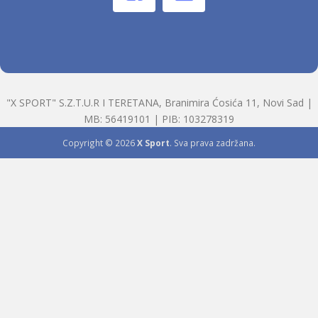
"X SPORT" S.Z.T.U.R I TERETANA, Branimira Ćosića 11, Novi Sad |
MB: 56419101 | PIB: 103278319
Copyright © 2026
X Sport
. Sva prava zadržana.