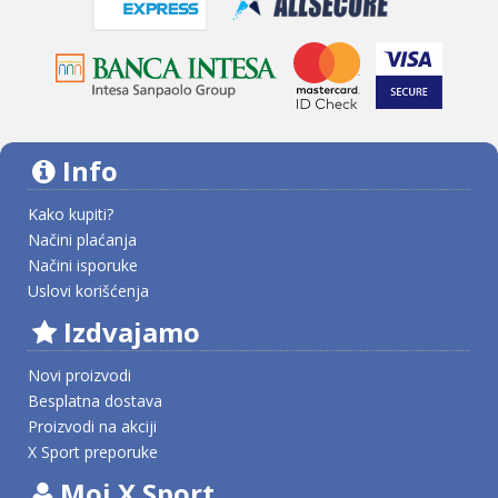
Info
Kako kupiti?
Načini plaćanja
Načini isporuke
Uslovi korišćenja
Izdvajamo
Novi proizvodi
Besplatna dostava
Proizvodi na akciji
X Sport preporuke
Moj X Sport