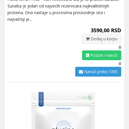
Surutka je jedan od najvećih rezervoara najkvalitetnijih
proteina. Ona nastaje u procesima proizvodnje sira i
najvažniji je...
3590,00 RSD
Dodaj u korpu
ili
Pozovi i naruči
ili
Naruči preko SMS