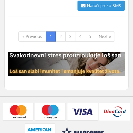
Naruči preko SMS
« Previous
1
2
3
4
5
Next »