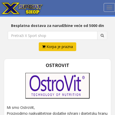
Me
Besplatna dostava za narudžbine veće od 5000 din
Korpa je prazna
OSTROVIT
Mi smo OstroVit,
Proizvodimo najkvalitetnije dodatke ishrani i dijetetsku hranu