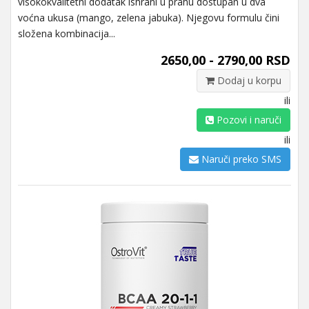
visokokvalitetni dodatak ishrani u prahu dostupan u dva
voćna ukusa (mango, zelena jabuka). Njegovu formulu čini
složena kombinacija...
2650,00 - 2790,00 RSD
Dodaj u korpu
ili
Pozovi i naruči
ili
Naruči preko SMS