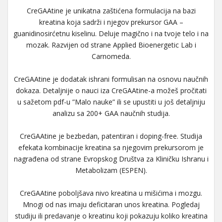
CreGAAtine je unikatna zaštićena formulacija na bazi
kreatina koja sadrži i njegov prekursor GAA –
guanidinosirćetnu kiselinu. Deluje magično i na tvoje telo i na
mozak. Razvijen od strane Applied Bioenergetic Lab i
Carnomeda.
CreGAAtine je dodatak ishrani formulisan na osnovu naučnih
dokaza. Detaljnije o nauci iza CreGAAtine-a možeš pročitati
u sažetom pdf-u ”Malo nauke” ili se upustiti u još detaljniju
analizu sa 200+ GAA naučnih studija.
CreGAAtine je bezbedan, patentiran i doping-free. Studija
efekata kombinacije kreatina sa njegovim prekursorom je
nagrađena od strane Evropskog Društva za Kliničku Ishranu i
Metabolizam (ESPEN).
CreGAAtine poboljšava nivo kreatina u mišićima i mozgu.
Mnogi od nas imaju deficitaran unos kreatina. Pogledaj
studiju ili predavanje o kreatinu koji pokazuju koliko kreatina