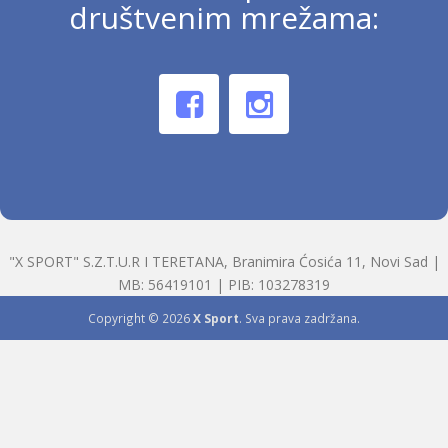
društvenim mrežama:
"X SPORT" S.Z.T.U.R I TERETANA, Branimira Ćosića 11, Novi Sad |
MB: 56419101 | PIB: 103278319
Copyright © 2026
X Sport
. Sva prava zadržana.