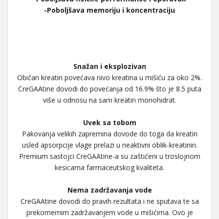
-Poboljšava memoriju i koncentraciju
Snažan i eksplozivan
Običan kreatin povećava nivo kreatina u mišiću za oko 2%.
CreGAAtine dovodi do povećanja od 16.9% što je 8.5 puta
više u odnosu na sam kreatin monohidrat.
Uvek sa tobom
Pakovanja velikih zapremina dovode do toga da kreatin
usled apsorpcije vlage prelazi u neaktivni oblik-kreatinin.
Premium sastojci CreGAAtine-a su zaštićeni u troslojnom
kesicama farmaceutskog kvaliteta.
Nema zadržavanja vode
CreGAAtine dovodi do pravih rezultata i ne sputava te sa
prekomernim zadržavanjem vode u mišićima. Ovo je