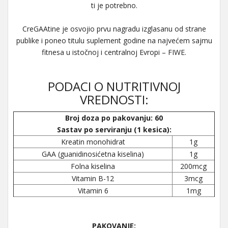
ti je potrebno.
CreGAAtine je osvojio prvu nagradu izglasanu od strane
publike i poneo titulu suplement godine na najvećem sajmu
fitnesa u istočnoj i centralnoj Evropi – FIWE.
PODACI O NUTRITIVNOJ
VREDNOSTI:
Broj doza po pakovanju: 60
Sastav po serviranju (1 kesica):
Kreatin monohidrat
1g
GAA (guanidinosićetna kiselina)
1g
Folna kiselina
200mcg
Vitamin B-12
3mcg
Vitamin 6
1mg
PAKOVANJE: