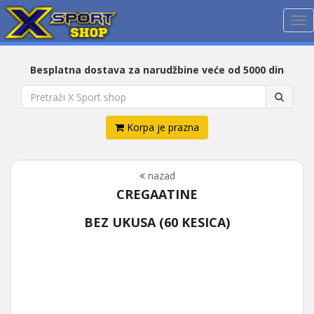
Me
Besplatna dostava za narudžbine veće od 5000 din
Korpa je prazna
nazad
CREGAATINE
BEZ UKUSA (60 KESICA)