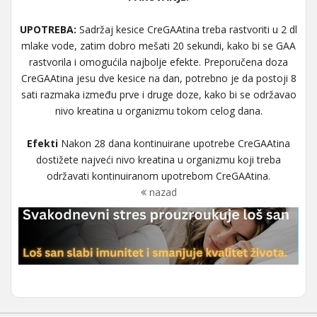
UPOTREBA:
Sadržaj kesice CreGAAtina treba rastvoriti u 2 dl
mlake vode, zatim dobro mešati 20 sekundi, kako bi se GAA
rastvorila i omogućila najbolje efekte. Preporučena doza
CreGAAtina jesu dve kesice na dan, potrebno je da postoji 8
sati razmaka između prve i druge doze, kako bi se održavao
nivo kreatina u organizmu tokom celog dana.
Efekti
Nakon 28 dana kontinuirane upotrebe CreGAAtina
dostižete najveći nivo kreatina u organizmu koji treba
održavati kontinuiranom upotrebom CreGAAtina.
nazad