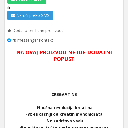
ili
Naruči preko SMS
Dodaj u omiljene proizvode
fb messenger kontakt
NA OVAJ PROIZVOD NE IDE DODATNI
POPUST
CREGAATINE
-Naučna revolucija kreatina
-8x efikasniji od kreatin monohidrata
-Ne zadržava vodu
-Poboljšava fizičke performanse i oporavak