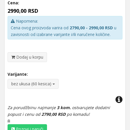
Cena:
2990,00 RSD
Napomena:
Cena ovog proizvoda varira od
2790,00 - 2990,00 RSD
u
zavisnosti od izabrane varijante i/ili naručene količine.
Dodaj u korpu
Varijante:
bez ukusa (60 kesica)
Za porudžbinu najmanje
3 kom.
ostvarujete dodatni
popust i cenu od
2790,00 RSD
po komadu!
ili
Pozovi i naruči