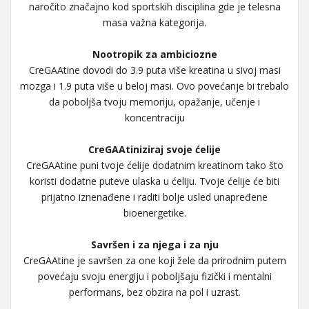
naročito značajno kod sportskih disciplina gde je telesna
masa važna kategorija.
Nootropik za ambiciozne
CreGAAtine dovodi do 3.9 puta više kreatina u sivoj masi
mozga i 1.9 puta više u beloj masi. Ovo povećanje bi trebalo
da poboljša tvoju memoriju, opažanje, učenje i
koncentraciju
CreGAAtiniziraj svoje ćelije
CreGAAtine puni tvoje ćelije dodatnim kreatinom tako što
koristi dodatne puteve ulaska u ćeliju. Tvoje ćelije će biti
prijatno iznenađene i raditi bolje usled unapređene
bioenergetike.
Savršen i za njega i za nju
CreGAAtine je savršen za one koji žele da prirodnim putem
povećaju svoju energiju i poboljšaju fizički i mentalni
performans, bez obzira na pol i uzrast.