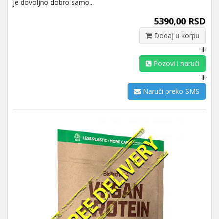
je dovoljno dobro samo...
5390,00 RSD
Dodaj u korpu
ili
Pozovi i naruči
ili
Naruči preko SMS