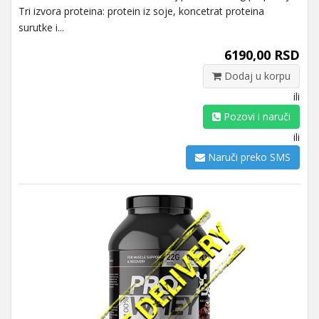
Tri izvora proteina: protein iz soje, koncetrat proteina
surutke i...
6190,00 RSD
Dodaj u korpu
ili
Pozovi i naruči
ili
Naruči preko SMS