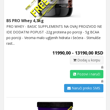
BS PRO Whey 4,3kg
PRO WHEY - BASIC SUPPLEMENTS NA OVAJ PROIZVOD NE
IDE DODATNI POPUST -22g proteina po porciji - 5g BCAA
po porciji - Veoma malo ugljenih hidrata i šećera - Stimuliše
rast...
11990,00 - 13190,00 RSD
Dodaj u korpu
ili
Pozovi i naruči
ili
Naruči preko SMS