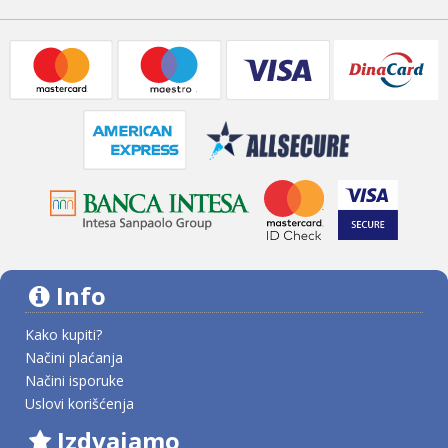
Info
Kako kupiti?
Načini plaćanja
Načini isporuke
Uslovi korišćenja
Izdvajamo