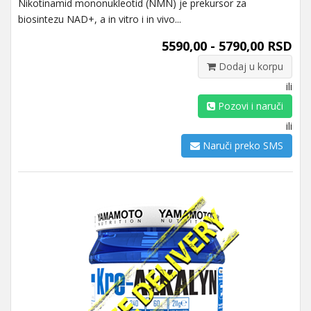
Nikotinamid mononukleotid (NMN) je prekursor za
biosintezu NAD+, a in vitro i in vivo...
5590,00 - 5790,00 RSD
Dodaj u korpu
ili
Pozovi i naruči
ili
Naruči preko SMS