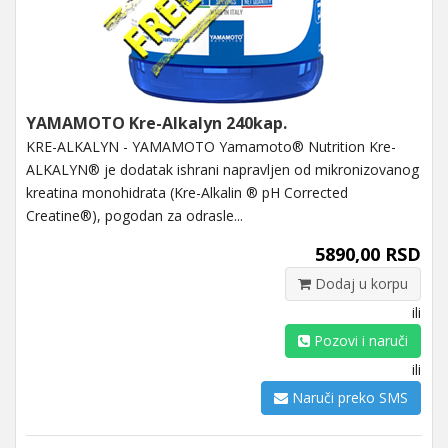
YAMAMOTO Kre-Alkalyn 240kap.
KRE-ALKALYN - YAMAMOTO Yamamoto® Nutrition Kre-
ALKALYN® je dodatak ishrani napravljen od mikronizovanog
kreatina monohidrata (Kre-Alkalin ® pH Corrected
Creatine®), pogodan za odrasle...
5890,00 RSD
Dodaj u korpu
ili
Pozovi i naruči
ili
Naruči preko SMS