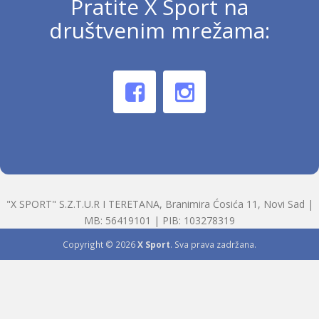
Pratite X Sport na
društvenim mrežama:
"X SPORT" S.Z.T.U.R I TERETANA, Branimira Ćosića 11, Novi Sad |
MB: 56419101 | PIB: 103278319
Copyright © 2026
X Sport
. Sva prava zadržana.