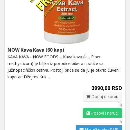
NOW Kava Kava (60 kap)
KAVA KAVA - NOW FOODS.... Kava kava (lat. Piper
methysticum) je biljka iz porodice bibera i potiče sa
južnopacifičkih ostrva. Postoji priča se da ju je otkrio čuveni
kapetan Džejms Kuk....
3990,00 RSD
Dodaj u korpu
ili
Pozovi i naruči
ili
Naruči preko SMS