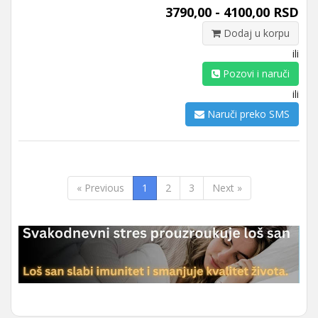
3790,00 - 4100,00 RSD
Dodaj u korpu
ili
Pozovi i naruči
ili
Naruči preko SMS
« Previous
1
2
3
Next »