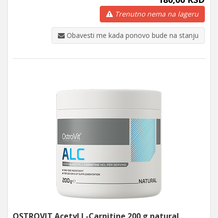
Trenutno nema na lageru
Obavesti me kada ponovo bude na stanju
OSTROVIT Acetyl L-Carnitine 200 g natural