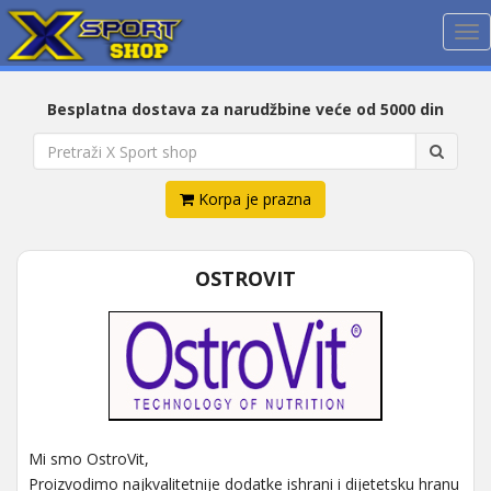
Me
Besplatna dostava za narudžbine veće od 5000 din
Korpa je prazna
OSTROVIT
Mi smo OstroVit,
Proizvodimo najkvalitetnije dodatke ishrani i dijetetsku hranu