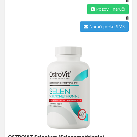
ili
Pozovi i naruči
ili
Naruči preko SMS
OSTROVIT Selenium (Selenomethionin)