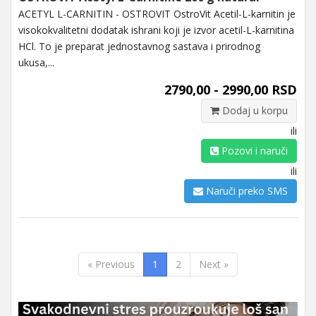
ACETYL L-CARNITIN - OSTROVIT OstroVit Acetil-L-karnitin je
visokokvalitetni dodatak ishrani koji je izvor acetil-L-karnitina
HCl. To je preparat jednostavnog sastava i prirodnog
ukusa,...
2790,00 - 2990,00 RSD
Dodaj u korpu
ili
Pozovi i naruči
ili
Naruči preko SMS
« Previous
1
2
Next »