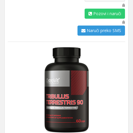
ili
Pozovi i naruči
ili
Naruči preko SMS