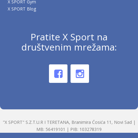
X SPORT Gym
X SPORT Blog
Pratite X Sport na
društvenim mrežama:
"X SPORT" S.Z.T.U.R I TERETANA, Branimira Ćosića 11, Novi Sad |
MB: 56419101 | PIB: 103278319