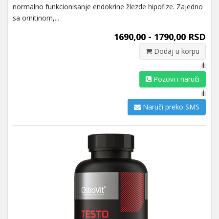
normalno funkcionisanje endokrine žlezde hipofize. Zajedno
sa ornitinom,...
1690,00 - 1790,00 RSD
Dodaj u korpu
ili
Pozovi i naruči
ili
Naruči preko SMS