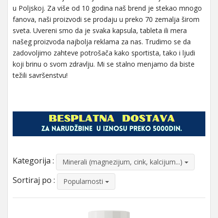
u Poljskoj. Za više od 10 godina naš brend je stekao mnogo
fanova, naši proizvodi se prodaju u preko 70 zemalja širom
sveta. Uvereni smo da je svaka kapsula, tableta ili mera
našeg proizvoda najbolja reklama za nas. Trudimo se da
zadovoljimo zahteve potrošača kako sportista, tako i ljudi
koji brinu o svom zdravlju. Mi se stalno menjamo da biste
težili savršenstvu!
Kategorija :
Minerali (magnezijum, cink, kalcijum...)
Sortiraj po :
Popularnosti