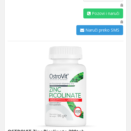
ili
Pozovi i naruči
ili
Naruči preko SMS