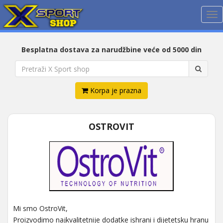
Me
Besplatna dostava za narudžbine veće od 5000 din
Korpa je prazna
OSTROVIT
Mi smo OstroVit,
Proizvodimo najkvalitetnije dodatke ishrani i dijetetsku hranu