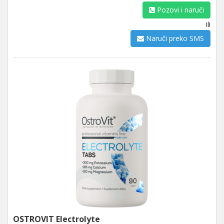
Pozovi i naruči
ili
Naruči preko SMS
OSTROVIT Electrolyte