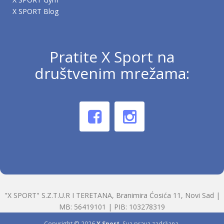
X SPORT Blog
Pratite X Sport na
društvenim mrežama:
"X SPORT" S.Z.T.U.R I TERETANA, Branimira Ćosića 11, Novi Sad |
MB: 56419101 | PIB: 103278319
Copyright © 2026
X Sport
. Sva prava zadržana.