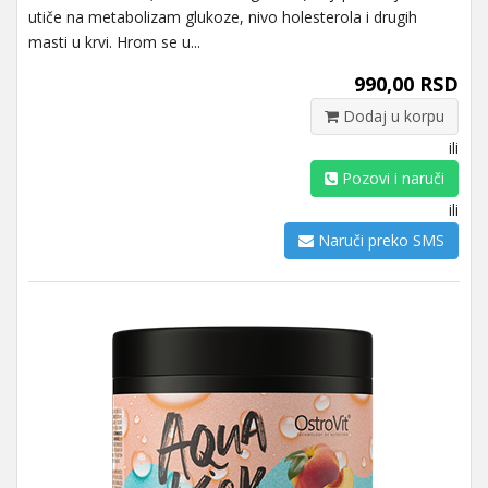
utiče na metabolizam glukoze, nivo holesterola i drugih
masti u krvi. Hrom se u...
990,00 RSD
Dodaj u korpu
ili
Pozovi i naruči
ili
Naruči preko SMS