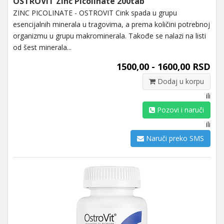
OSTROVIT Zinc Picolinate 200tab
ZINC PICOLINATE - OSTROVIT Cink spada u grupu
esencijalnih minerala u tragovima, a prema količini potrebnoj
organizmu u grupu makrominerala. Takođe se nalazi na listi
od šest minerala...
1500,00 - 1600,00 RSD
Dodaj u korpu
ili
Pozovi i naruči
ili
Naruči preko SMS