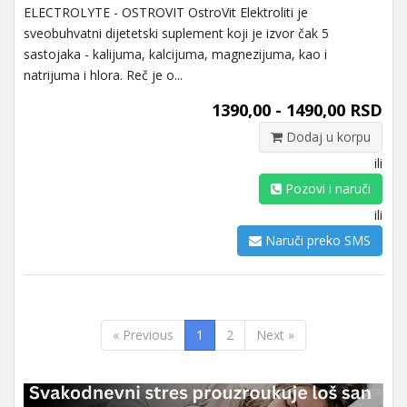
ELECTROLYTE - OSTROVIT OstroVit Elektroliti je
sveobuhvatni dijetetski suplement koji je izvor čak 5
sastojaka - kalijuma, kalcijuma, magnezijuma, kao i
natrijuma i hlora. Reč je o...
1390,00 - 1490,00 RSD
Dodaj u korpu
ili
Pozovi i naruči
ili
Naruči preko SMS
« Previous
1
2
Next »