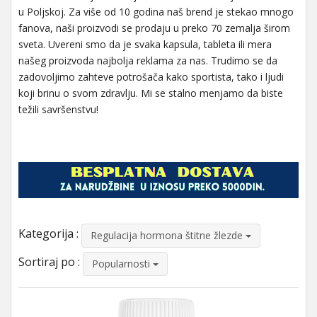
u Poljskoj. Za više od 10 godina naš brend je stekao mnogo
fanova, naši proizvodi se prodaju u preko 70 zemalja širom
sveta. Uvereni smo da je svaka kapsula, tableta ili mera
našeg proizvoda najbolja reklama za nas. Trudimo se da
zadovoljimo zahteve potrošača kako sportista, tako i ljudi
koji brinu o svom zdravlju. Mi se stalno menjamo da biste
težili savršenstvu!
Kategorija :
Regulacija hormona štitne žlezde
Sortiraj po :
Popularnosti