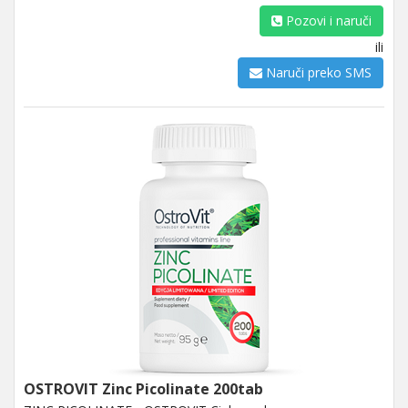
Pozovi i naruči
ili
Naruči preko SMS
OSTROVIT Zinc Picolinate 200tab