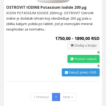
OSTROVIT IODINE Potassium Iodide 200 μg
IODIN POTASSIUM IODIDE 200mcg- OSTROVIT OstroVit
Iodine je dodatak ishrani koji obezbeđuje 200 μg joda u
obliku kalijum-jodida po tableti. Jod je esencijalni mineral
neophodan za normalnu...
1750,00 - 1890,00 RSD
Dodaj u korpu
ili
Pozovi i naruči
ili
Naruči preko SMS
« Previous
1
Next »