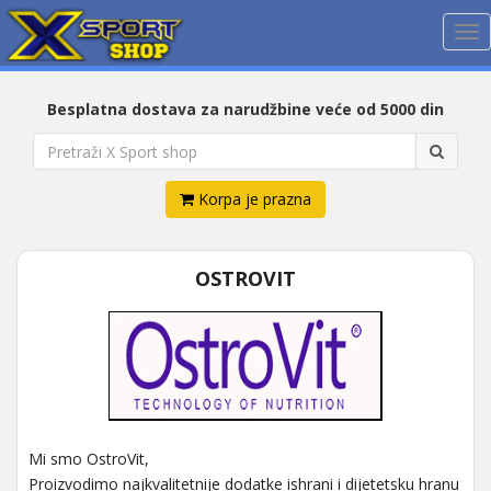
Me
Besplatna dostava za narudžbine veće od 5000 din
Korpa je prazna
OSTROVIT
Mi smo OstroVit,
Proizvodimo najkvalitetnije dodatke ishrani i dijetetsku hranu