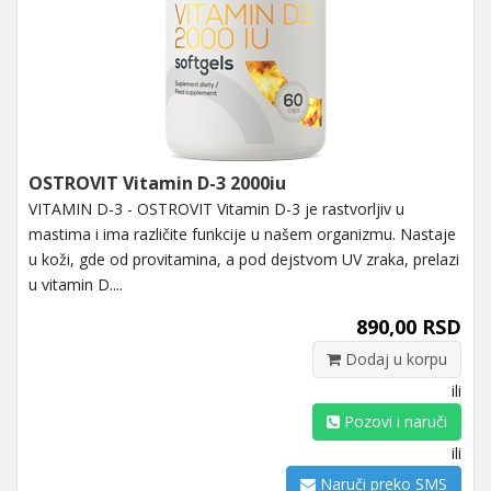
OSTROVIT Vitamin D-3 2000iu
VITAMIN D-3 - OSTROVIT Vitamin D-3 je rastvorljiv u
mastima i ima različite funkcije u našem organizmu. Nastaje
u koži, gde od provitamina, a pod dejstvom UV zraka, prelazi
u vitamin D....
890,00 RSD
Dodaj u korpu
ili
Pozovi i naruči
ili
Naruči preko SMS