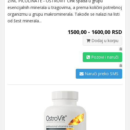
ZINC PICOLINATE - OSTROVIT Cink spada u grupu
esencijalnih minerala u tragovima, a prema količini potrebnoj
organizmu u grupu makrominerala. Takođe se nalazi na listi
od šest minerala...
1500,00 - 1600,00 RSD
Dodaj u korpu
ili
Pozovi i naruči
ili
Naruči preko SMS