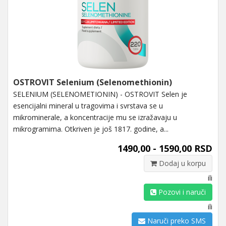
OSTROVIT Selenium (Selenomethionin)
SELENIUM (SELENOMETIONIN) - OSTROVIT Selen je
esencijalni mineral u tragovima i svrstava se u
mikrominerale, a koncentracije mu se izražavaju u
mikrogramima. Otkriven je još 1817. godine, a...
1490,00 - 1590,00 RSD
Dodaj u korpu
ili
Pozovi i naruči
ili
Naruči preko SMS