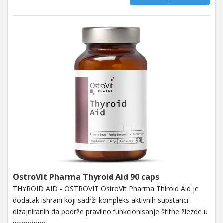
OstroVit Pharma Thyroid Aid 90 caps
THYROID AID - OSTROVIT OstroVit Pharma Thiroid Aid je
dodatak ishrani koji sadrži kompleks aktivnih supstanci
dizajniranih da podrže pravilno funkcionisanje štitne žlezde u
pogodnim...