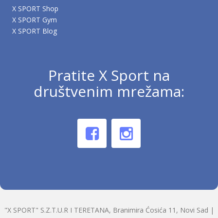
X SPORT Shop
X SPORT Gym
X SPORT Blog
Pratite X Sport na
društvenim mrežama:
"X SPORT" S.Z.T.U.R I TERETANA, Branimira Ćosića 11, Novi Sad |