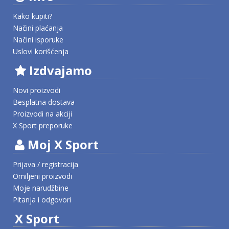
Kako kupiti?
Načini plaćanja
Načini isporuke
Uslovi korišćenja
Izdvajamo
Novi proizvodi
Besplatna dostava
Proizvodi na akciji
X Sport preporuke
Moj X Sport
Prijava / registracija
Omiljeni proizvodi
Moje narudžbine
Pitanja i odgovori
X Sport