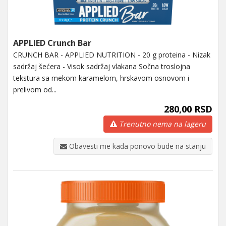
APPLIED Crunch Bar
CRUNCH BAR - APPLIED NUTRITION - 20 g proteina - Nizak
sadržaj šećera - Visok sadržaj vlakana Sočna troslojna
tekstura sa mekom karamelom, hrskavom osnovom i
prelivom od...
280,00 RSD
Trenutno nema na lageru
Obavesti me kada ponovo bude na stanju