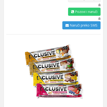
ili
Pozovi i naruči
ili
Naruči preko SMS