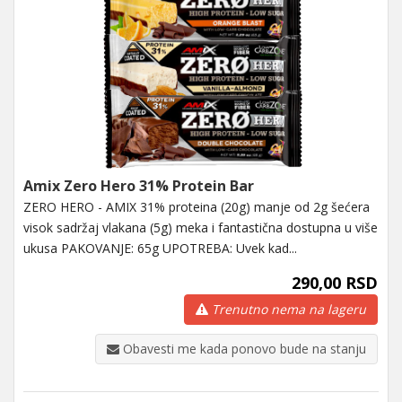
Amix Zero Hero 31% Protein Bar
ZERO HERO - AMIX 31% proteina (20g) manje od 2g šećera
visok sadržaj vlakana (5g) meka i fantastična dostupna u više
ukusa PAKOVANJE: 65g UPOTREBA: Uvek kad...
290,00 RSD
Trenutno nema na lageru
Obavesti me kada ponovo bude na stanju