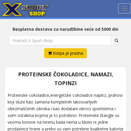
Me
Besplatna dostava za narudžbine veće od 5000 din
Korpa je prazna
PROTEINSKE ČOKOLADICE, NAMAZI,
TOPINZI
Proteinske cokoladice,energetske cokoladice napitci, prahovi
koji služe kao zamena kompletnih lakosvarljivih
obezmašćenih obroka i kao dodatani obroci sportistima i
svim ostalima kojima je to potrebno. Proteinske štangle su
veoma korisne na terenu kada nema u blizini ni jedne
prodavnice hrane a preko su vam potrebne kvalitetne kalorije