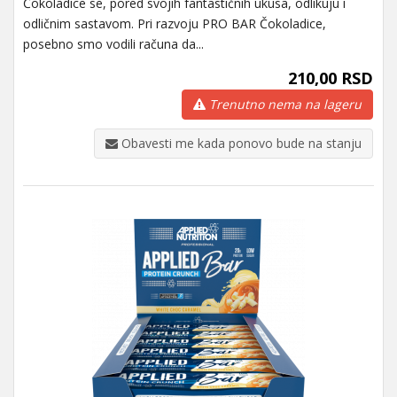
Čokoladice se, pored svojih fantastičnih ukusa, odlikuju i
odličnim sastavom. Pri razvoju PRO BAR Čokoladice,
posebno smo vodili računa da...
210,00 RSD
Trenutno nema na lageru
Obavesti me kada ponovo bude na stanju