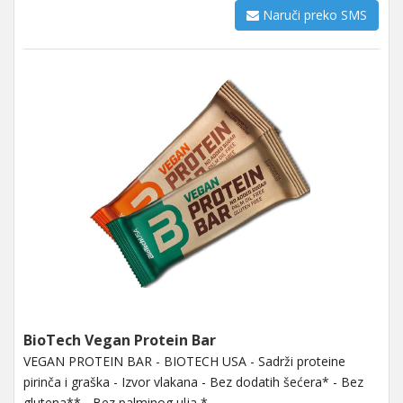
Naruči preko SMS
BioTech Vegan Protein Bar
VEGAN PROTEIN BAR - BIOTECH USA - Sadrži proteine
pirinča i graška - Izvor vlakana - Bez dodatih šećera* - Bez
glutena** - Bez palminog ulja *...