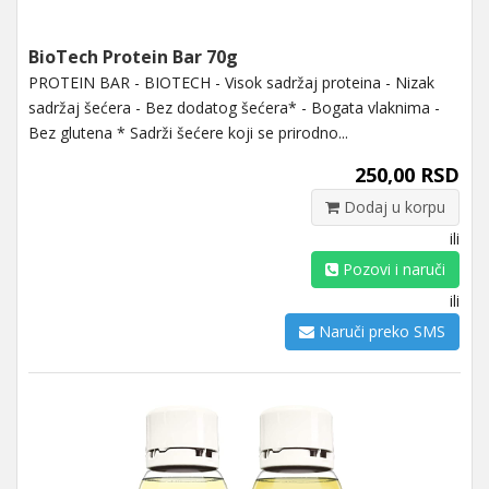
BioTech Protein Bar 70g
PROTEIN BAR - BIOTECH - Visok sadržaj proteina - Nizak
sadržaj šećera - Bez dodatog šećera* - Bogata vlaknima -
Bez glutena * Sadrži šećere koji se prirodno...
250,00 RSD
Dodaj u korpu
ili
Pozovi i naruči
ili
Naruči preko SMS