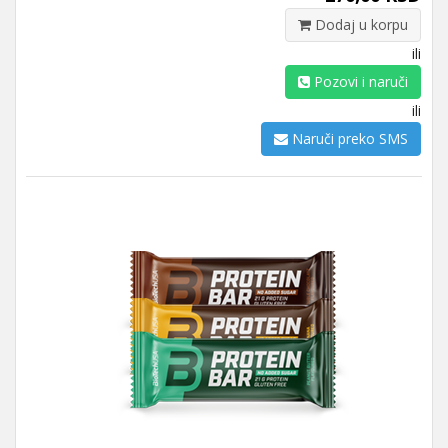
Dodaj u korpu
ili
Pozovi i naruči
ili
Naruči preko SMS