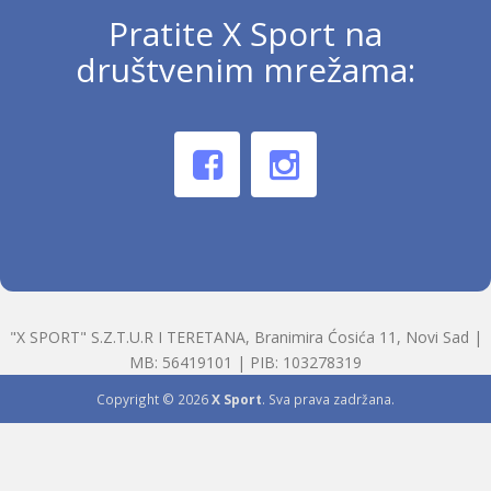
Pratite X Sport na
društvenim mrežama:
"X SPORT" S.Z.T.U.R I TERETANA, Branimira Ćosića 11, Novi Sad |
MB: 56419101 | PIB: 103278319
Copyright © 2026
X Sport
. Sva prava zadržana.