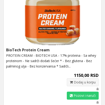
BioTech Protein Cream
PROTEIN CREAM - BIOTECH USA - 17% proteina - Sa whey
proteinom - Ne sadrži dodati šećer * - Bez glutena - Bez
palminog ulja - Bez konzervansa * Sadrži...
1150,00 RSD
Dodaj u korpu
ili
Pozovi i naruči
ili