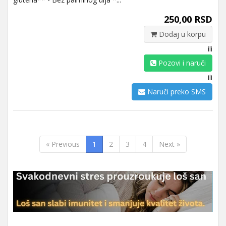
250,00 RSD
Dodaj u korpu
ili
Pozovi i naruči
ili
Naruči preko SMS
« Previous
1
2
3
4
Next »