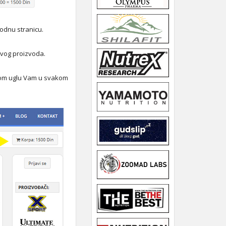
hodnu stranicu.
rvog proizvoda.
snom uglu Vam u svakom