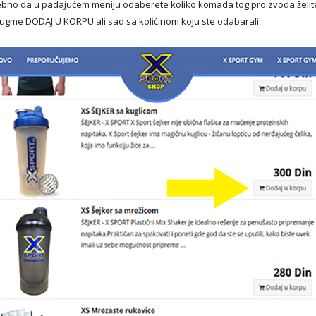
ebno da u padajućem meniju odaberete koliko komada tog proizvoda želite
dugme DODAJ U KORPU ali sad sa količinom koju ste odabarali.