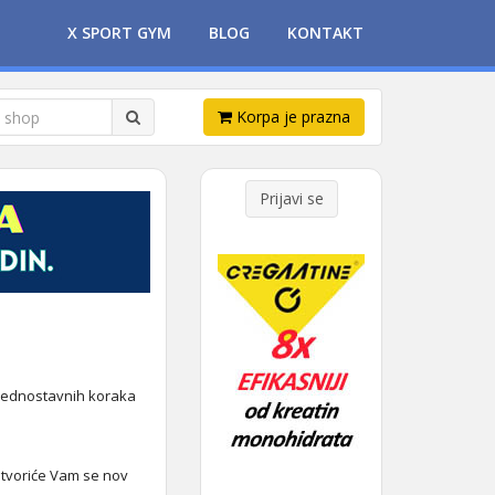
X SPORT GYM
BLOG
KONTAKT
Korpa je prazna
Prijavi se
 jednostavnih koraka
otvoriće Vam se nov