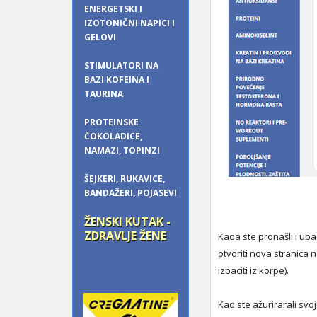
ENERGETSKI I
IZOTONIČNI NAPICI I
GELOVI
STIMULATORI NA
BAZI KOFEINA I
TAURINA
PROTEINSKE
ČOKOLADICE,
NAMAZI, TOPINZI
ŠEJKERI, RUKAVICE,
BANDAŽERI, POJASEVI
ŽENSKI KUTAK -
ZDRAVLJE ŽENE
Kada ste pronašli i ub
otvoriti nova stranica 
izbaciti iz korpe).
Kad ste ažurirarali svo