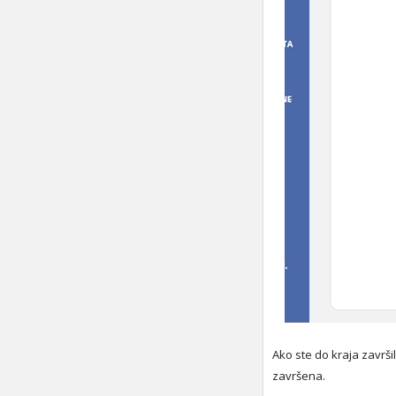
Ako ste do kraja završ
završena.