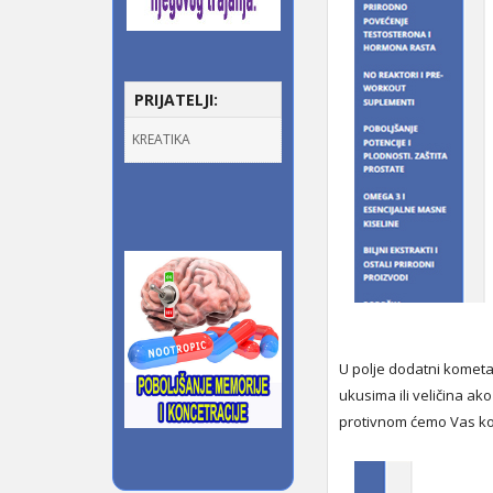
PRIJATELJI:
KREATIKA
U polje dodatni kometa
ukusima ili veličina ako
protivnom ćemo Vas kon