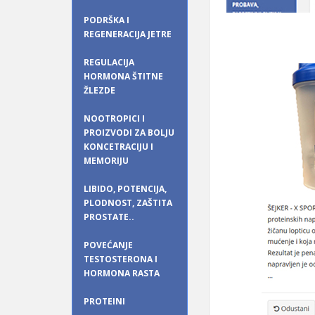
PODRŠKA I
REGENERACIJA JETRE
REGULACIJA
HORMONA ŠTITNE
ŽLEZDE
NOOTROPICI I
PROIZVODI ZA BOLJU
KONCETRACIJU I
MEMORIJU
LIBIDO, POTENCIJA,
PLODNOST, ZAŠTITA
PROSTATE..
POVEĆANJE
TESTOSTERONA I
HORMONA RASTA
PROTEINI