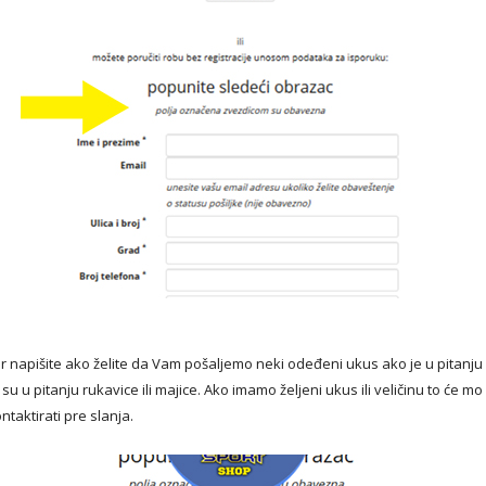
r napišite ako želite da Vam pošaljemo neki odeđeni ukus ako je u pitanju 
 su u pitanju rukavice ili majice. Ako imamo željeni ukus ili veličinu to će m
taktirati pre slanja.