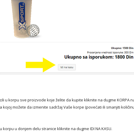
acili u korpu sve proizvode koje želite da kupite kliknite na dugme KORPA
na kojoj možete da izmenite sadržaj Vaše korpe (povećati ili smanjiti količin
ju korpu u donjem delu stranice kliknite na dugme IDI NA KASU.