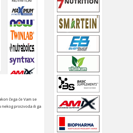
 nakon čega će Vam se
u nekog proizvoda ili ga