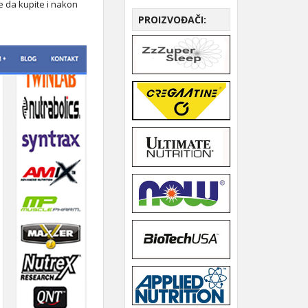
 da kupite i nakon
PROIZVOĐAČI: