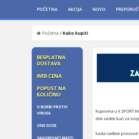
POČETNA
AKCIJA
NOVO
PREPORUČ
Početna
/
Kako kupiti
BESPLATNA
DOSTAVA
WEB CENA
POPUST NA
KOLIČINU
U BORBI PROTIV
Kupovina u X SPORT Int
VIRUSA
dok sedite kući za svoji
ONE DOSE
Kada nađete proizvod k
SAGOREVAČI MASTI