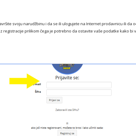
avršite svoju narudžbinu i da se ili ulogujete na Internet prodavnicu ili da
z registracije prilikom čega je potrebno da ostavite vaše podatke kako bi 