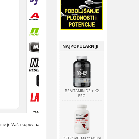
NAJPOPULARNIJI:
BS VITAMIN D3 + K2
PRO
time je Vaša kupovina
OSTROVIT Magnesium