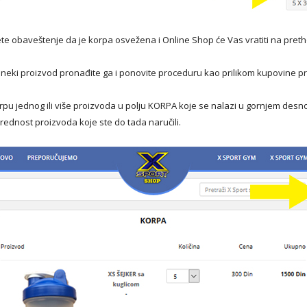
ete obaveštenje da je korpa osvežena i Online Shop će Vas vratiti na pret
oš neki proizvod pronađite ga i ponovite proceduru kao prilikom kupovine p
pu jednog ili više proizvoda u polju KORPA koje se nalazi u gornjem de
rednost proizvoda koje ste do tada naručili.