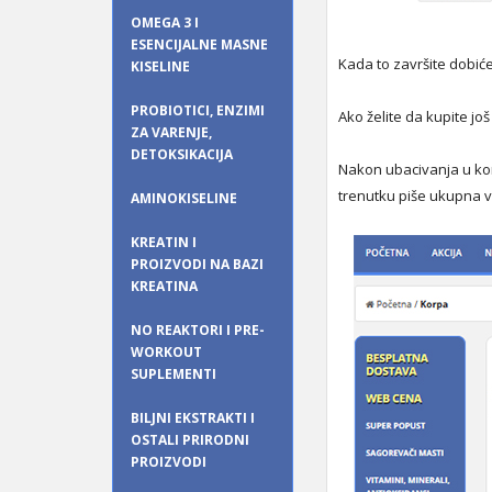
OMEGA 3 I
ESENCIJALNE MASNE
Kada to završite dobić
KISELINE
PROBIOTICI, ENZIMI
Ako želite da kupite j
ZA VARENJE,
DETOKSIKACIJA
Nakon ubacivanja u kor
trenutku piše ukupna v
AMINOKISELINE
KREATIN I
PROIZVODI NA BAZI
KREATINA
NO REAKTORI I PRE-
WORKOUT
SUPLEMENTI
BILJNI EKSTRAKTI I
OSTALI PRIRODNI
PROIZVODI