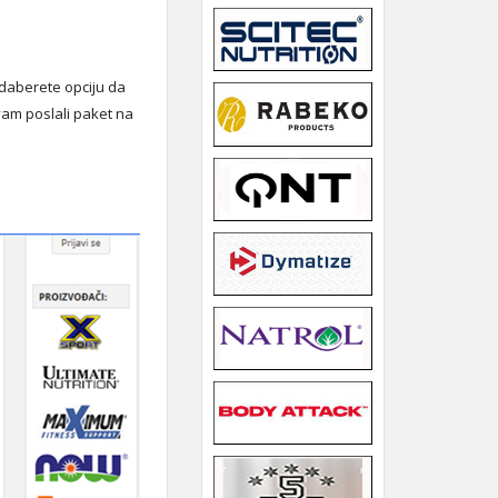
 odaberete opciju da
vam poslali paket na