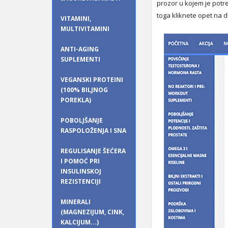
prozor u kojem je potr
toga kliknete opet na 
VITAMINI,
MULTIVITAMINI
ANTI-AGING
SUPLEMENTI
VEGANSKI PROTEINI
(100% BILJNOG
POREKLA)
POBOLJŠANJE
RASPOLOŽENJA I SNA
REGULISANJE ŠEĆERA
I POMOĆ PRI
INSULINSKOJ
REZISTENCIJI
MINERALI
(MAGNEZIJUM, CINK,
KALCIJUM...)