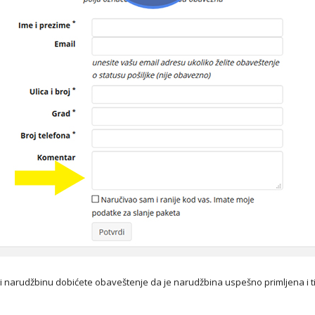
ili narudžbinu dobićete obaveštenje da je narudžbina uspešno primljena i 