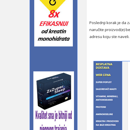
Poslednji korak je da z
naručite proizvod(e) be
adresu koju ste naveli.