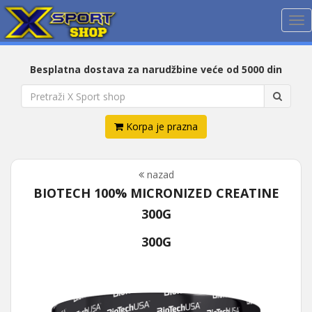
Me
Besplatna dostava za narudžbine veće od 5000 din
Korpa je prazna
nazad
BIOTECH 100% MICRONIZED CREATINE
300G
300G