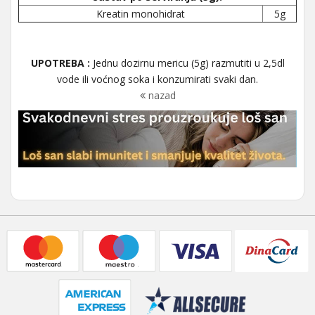
Kreatin monohidrat
5g
UPOTREBA :
Jednu dozirnu mericu (5g) razmutiti u 2,5dl
vode ili voćnog soka i konzumirati svaki dan.
nazad