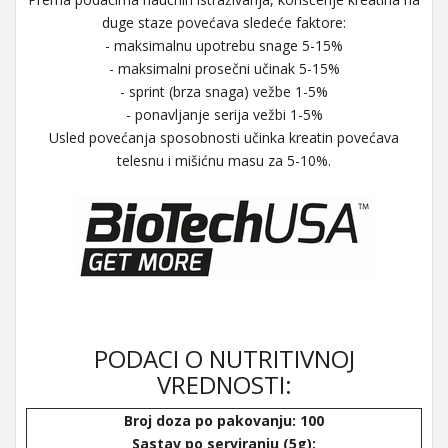
duge staze povećava sledeće faktore:
- maksimalnu upotrebu snage 5-15%
- maksimalni prosečni učinak 5-15%
- sprint (brza snaga) vežbe 1-5%
- ponavljanje serija vežbi 1-5%
Usled povećanja sposobnosti učinka kreatin povećava
telesnu i mišićnu masu za 5-10%.
PODACI O NUTRITIVNOJ
VREDNOSTI:
Broj doza po pakovanju: 100
Sastav po serviranju (5g):