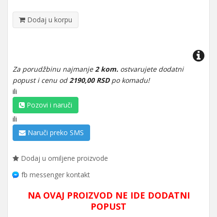
Dodaj u korpu
Za porudžbinu najmanje
2 kom.
ostvarujete dodatni
popust i cenu od
2190,00 RSD
po komadu!
ili
Pozovi i naruči
ili
Naruči preko SMS
Dodaj u omiljene proizvode
fb messenger kontakt
NA OVAJ PROIZVOD NE IDE DODATNI
POPUST