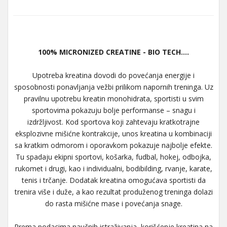
100% MICRONIZED CREATINE - BIO TECH....
Upotreba kreatina dovodi do povećanja energije i
sposobnosti ponavljanja vežbi prilikom napornih treninga. Uz
pravilnu upotrebu kreatin monohidrata, sportisti u svim
sportovima pokazuju bolje performanse – snagu i
izdržljivost. Kod sportova koji zahtevaju kratkotrajne
eksplozivne mišićne kontrakcije, unos kreatina u kombinaciji
sa kratkim odmorom i oporavkom pokazuje najbolje efekte.
Tu spadaju ekipni sportovi, košarka, fudbal, hokej, odbojka,
rukomet i drugi, kao i individualni, bodibilding, rvanje, karate,
tenis i trčanje. Dodatak kreatina omogućava sportisti da
trenira više i duže, a kao rezultat produženog treninga dolazi
do rasta mišićne mase i povećanja snage.
Prema podacima naučnih istraživanja, korišćenje kreatina na