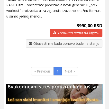
RAGE Ultra Concentrate predstavlja novu generaciju „pre-
workout“ proizvoda: ultra zgusnuto izuzetno snažnu formulu
u samo jednoj merici...
3990,00 RSD
Trenutno nema na lageru
Obavesti me kada ponovo bude na stanju
« Previous
1
Next »