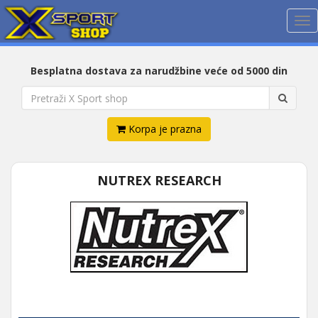
Me
Besplatna dostava za narudžbine veće od 5000 din
Korpa je prazna
NUTREX RESEARCH