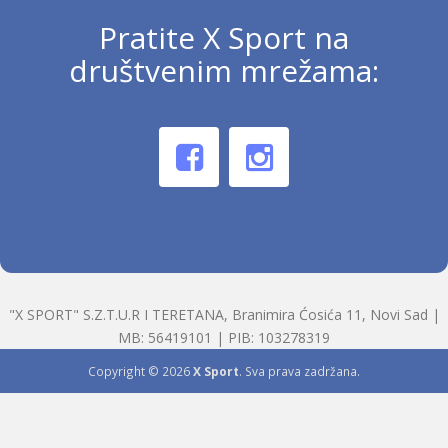
Pratite X Sport na
društvenim mrežama:
"X SPORT" S.Z.T.U.R I TERETANA, Branimira Ćosića 11, Novi Sad |
MB: 56419101 | PIB: 103278319
Copyright © 2026
X Sport
. Sva prava zadržana.