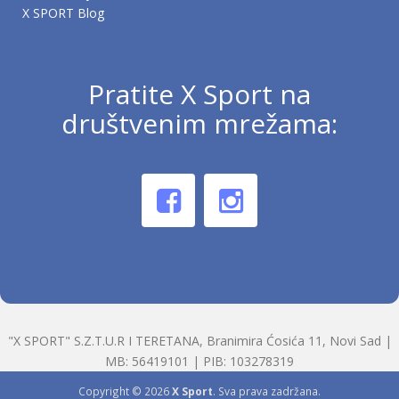
X SPORT Blog
Pratite X Sport na
društvenim mrežama:
"X SPORT" S.Z.T.U.R I TERETANA, Branimira Ćosića 11, Novi Sad |
MB: 56419101 | PIB: 103278319
Copyright © 2026
X Sport
. Sva prava zadržana.