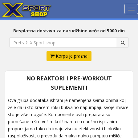
Me
Besplatna dostava za narudžbine veće od 5000 din
Korpa je prazna
NO REAKTORI I PRE-WORKOUT
SUPLEMENTI
Ova grupa dodataka ishrani je namenjena svima onima koji
žele da u što kraćem roku bukvalno napumpaju svoje mišiće
što je više moguće. Komponente ovih preparata su
pomešane u što većim količinama i u naučno ispitanim
proporcijama tako da imaju visoku efektivnost i biološku
raspoloživost, u prevodu da maksimalno pumpaju mišiće.