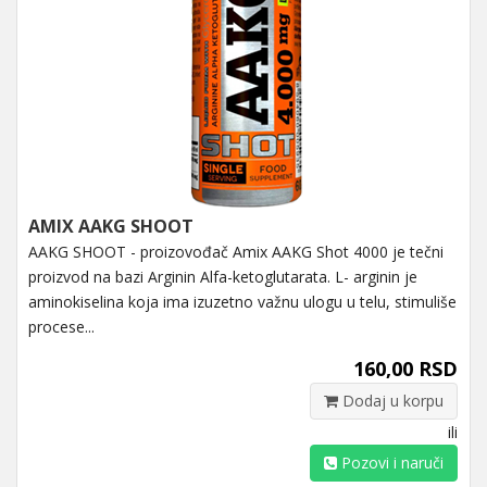
AMIX AAKG SHOOT
AAKG SHOOT - proizovođač Amix AAKG Shot 4000 je tečni
proizvod na bazi Arginin Alfa-ketoglutarata. L- arginin je
aminokiselina koja ima izuzetno važnu ulogu u telu, stimuliše
procese...
160,00 RSD
Dodaj u korpu
ili
Pozovi i naruči