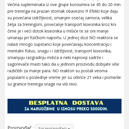
Večina suplemenata iz ove grupe konzumira se 45 do 20 min
pre treninga na prazan stomak obavezno !!! Efekti koje daju
su povećana izdržljivost, smanjen osećaj zamora, velika
želja za treningom, povećanje transport kiseonika kroz krv
čime je i veći dotok kiseonika u mišiće te se oni manje
umaraju pri fizičkom naportu. U jednoj dozi NO reaktora se
nalazi mnogo supstanci koje povećavaju koncentraciju i
mentalni fokus, snagu i i zdržljivost, transport kiseonika,
smanjuju razgradnju mišića a neki najnoviji sadrže i
sagorevače masti tako da u jednom proizvodu dobijate više
različitih za manje para. NO reaktori su postali veoma
popularni u poslednje vreme jer su otkriće 21 veka i pomerile
su granice treninga snage na viši nivo.
Proizvođač :
Svi proizvođaci