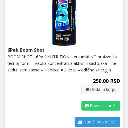
6Pak Boom Shot
BOOM SHOT - 6PAK NUTRITION – vrhunski NO proizvod u
tečnoj formi – visoka koncentracija aktivnih sastojaka – ne
sadrži stimulanse – 1 bočica = 2 doze – odlična sinergija...
250,00 RSD
Dodaj u korpu
ili
Pozovi i naruči
ili
Naruči preko SMS