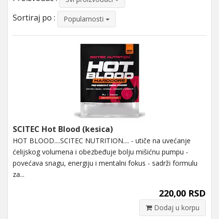
Sortiraj po :
Popularnosti
SCITEC Hot Blood (kesica)
HOT BLOOD....SCITEC NUTRITION.... - utiče na uvećanje
ćelijskog volumena i obezbeđuje bolju mišićnu pumpu -
povećava snagu, energiju i mentalni fokus - sadrži formulu
za...
220,00 RSD
Dodaj u korpu