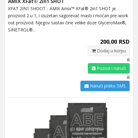
AMIX XFat® 2in1 SHOT
XFAT 2IN1 SHOOT - AMIX Amix™ XFat® 2in1 SHOT je
proizvod 2 u 1, i izuzetan sagorevač masti i moćan pre-work
out proizvod. Njegov sastav čine velike doze GlyceroMax®,
SINETROL®...
200,00 RSD
Dodaj u korpu
ili
Pozovi i naruči
ili
Naruči preko SMS