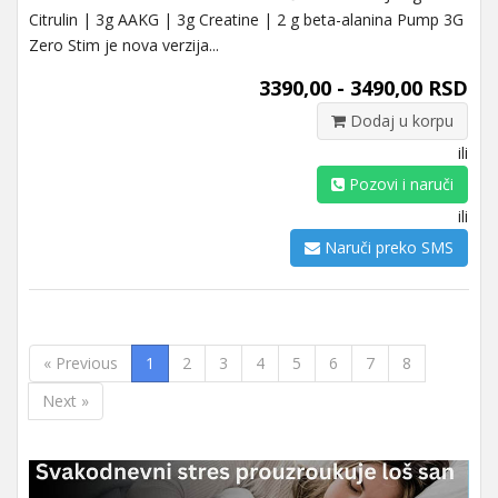
Citrulin | 3g AAKG | 3g Creatine | 2 g beta-alanina Pump 3G
Zero Stim je nova verzija...
3390,00 - 3490,00 RSD
Dodaj u korpu
ili
Pozovi i naruči
ili
Naruči preko SMS
« Previous
1
2
3
4
5
6
7
8
Next »