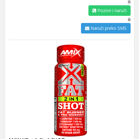
ili
Pozovi i naruči
ili
Naruči preko SMS