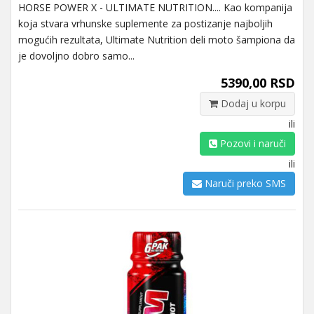
HORSE POWER X - ULTIMATE NUTRITION.... Kao kompanija
koja stvara vrhunske suplemente za postizanje najboljih
mogućih rezultata, Ultimate Nutrition deli moto šampiona da
je dovoljno dobro samo...
5390,00 RSD
Dodaj u korpu
ili
Pozovi i naruči
ili
Naruči preko SMS