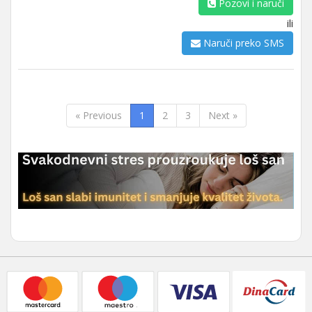
Pozovi i naruči
ili
Naruči preko SMS
« Previous
1
2
3
Next »