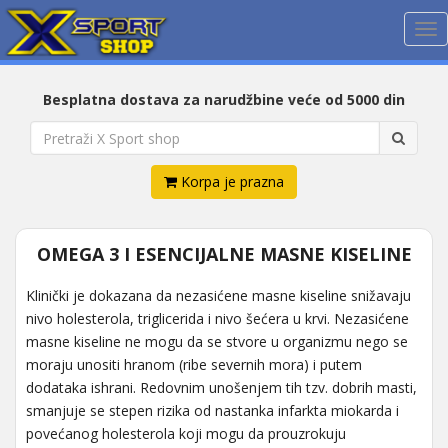
Me
Besplatna dostava za narudžbine veće od 5000 din
Korpa je prazna
OMEGA 3 I ESENCIJALNE MASNE KISELINE
Klinički je dokazana da nezasićene masne kiseline snižavaju
nivo holesterola, triglicerida i nivo šećera u krvi. Nezasićene
masne kiseline ne mogu da se stvore u organizmu nego se
moraju unositi hranom (ribe severnih mora) i putem
dodataka ishrani. Redovnim unošenjem tih tzv. dobrih masti,
smanjuje se stepen rizika od nastanka infarkta miokarda i
povećanog holesterola koji mogu da prouzrokuju