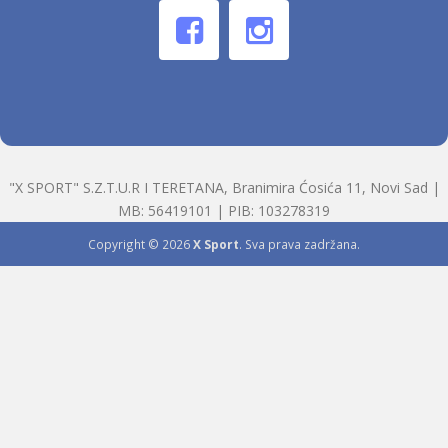
"X SPORT" S.Z.T.U.R I TERETANA, Branimira Ćosića 11, Novi Sad |
MB: 56419101 | PIB: 103278319
Copyright © 2026
X Sport
. Sva prava zadržana.