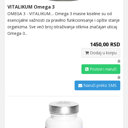
VITALIKUM Omega 3
OMEGA 3 - VITALIKUM.... Omega 3 masne kiseline su od
esencijalne važnosti za pravilno funkcionisanje i opšte stanje
organizma. Sve veći broj istraživanja otkriva značajan uticaj
Omega-3...
1450,00 RSD
Dodaj u korpu
ili
Pozovi i naruči
ili
Naruči preko SMS