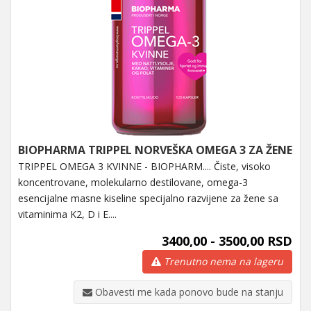
BIOPHARMA TRIPPEL NORVEŠKA OMEGA 3 ZA ŽENE
TRIPPEL OMEGA 3 KVINNE - BIOPHARM.... Čiste, visoko
koncentrovane, molekularno destilovane, omega-3
esencijalne masne kiseline specijalno razvijene za žene sa
vitaminima K2, D i E....
3400,00 - 3500,00 RSD
Trenutno nema na lageru
Obavesti me kada ponovo bude na stanju