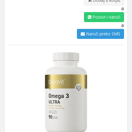
Dodaj u korpu
ili
Pozovi i naruči
ili
Naruči preko SMS