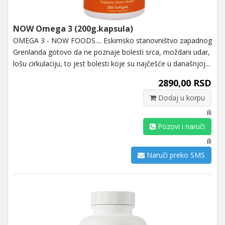
NOW Omega 3 (200g.kapsula)
OMEGA 3 - NOW FOODS.... Eskimsko stanovništvo zapadnog
Grenlanda gotovo da ne poznaje bolesti srca, moždani udar,
lošu cirkulaciju, to jest bolesti koje su najčešće u današnjoj...
2890,00 RSD
Dodaj u korpu
ili
Pozovi i naruči
ili
Naruči preko SMS