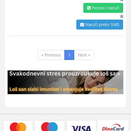
Pozovi i naruči
ili
Naruči preko SMS
« Previous
1
Next »