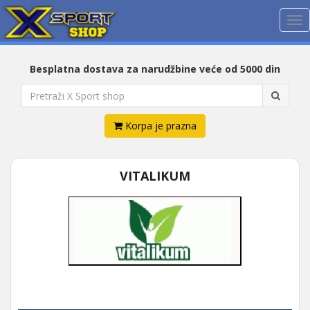
Me
Besplatna dostava za narudžbine veće od 5000 din
Korpa je prazna
VITALIKUM