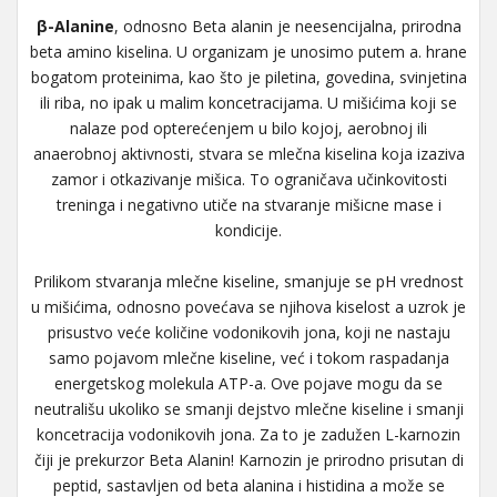
β-Alanine
, odnosno Beta alanin je neesencijalna, prirodna
beta amino kiselina. U organizam je unosimo putem a. hrane
bogatom proteinima, kao što je piletina, govedina, svinjetina
ili riba, no ipak u malim koncetracijama. U mišićima koji se
nalaze pod opterećenjem u bilo kojoj, aerobnoj ili
anaerobnoj aktivnosti, stvara se mlečna kiselina koja izaziva
zamor i otkazivanje mišica. To ograničava učinkovitosti
treninga i negativno utiče na stvaranje mišicne mase i
kondicije.
Prilikom stvaranja mlečne kiseline, smanjuje se pH vrednost
u mišićima, odnosno povećava se njihova kiselost a uzrok je
prisustvo veće količine vodonikovih jona, koji ne nastaju
samo pojavom mlečne kiseline, već i tokom raspadanja
energetskog molekula ATP-a. Ove pojave mogu da se
neutrališu ukoliko se smanji dejstvo mlečne kiseline i smanji
koncetracija vodonikovih jona. Za to je zadužen L-karnozin
čiji je prekurzor Beta Alanin! Karnozin je prirodno prisutan di
peptid, sastavljen od beta alanina i histidina a može se