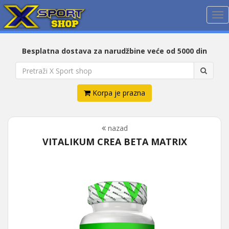
Me
Besplatna dostava za narudžbine veće od 5000 din
Korpa je prazna
nazad
VITALIKUM CREA BETA MATRIX