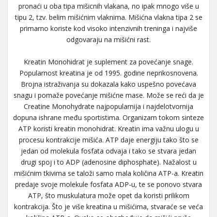
pronaći u oba tipa mišicnih vlakana, no ipak mnogo više u
tipu 2, tzv. belim mišićnim vlaknima. Mišićna vlakna tipa 2 se
primarno koriste kod visoko intenzivnih treninga i najviše
odgovaraju na mišićni rast.
Kreatin Monohidrat je suplement za povećanje snage.
Popularnost kreatina je od 1995. godine neprikosnovena.
Brojna istraživanja su dokazala kako uspešno povećava
snagu i pomaže povećanje mišićne mase. Može se reći da je
Creatine Monohydrate najpopularnija i najdelotvornija
dopuna ishrane među sportistima. Organizam tokom sinteze
ATP koristi kreatin monohidrat. Kreatin ima važnu ulogu u
procesu kontrakcije mišića. ATP daje energiju tako što se
jedan od molekula fosfata odvaja i tako se stvara jedan
drugi spoj i to ADP (adenosine diphosphate). Nažalost u
mišićnim tkivima se taloži samo mala količina ATP-a. Kreatin
predaje svoje molekule fosfata ADP-u, te se ponovo stvara
ATP, što muskulatura može opet da koristi prilikom
kontrakcija. Što je više kreatina u mišićima, stvaraće se veća