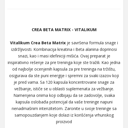
CREA BETA MATRIX - VITALIKUM
Vitalikum Crea Beta Matrix
je savršena formula snage i
izdržljivosti. Kombinacija kreatina i Beta alanina doprinosi
snazi, kao i masi idefiniciji mišića. Ovaj preparat je
inspirativno rešenje za pre treninga koje ste tražili. Kao jedna
od najbolje ocenjenih kapsula za pre treninga na tržištu,
osigurava da ste puni energije i spremni za svaki izazov koji
je pred vama. Sa 120 kapsula koncentrovane snage za
vežbanje, ističe se u oblasti suplemenata za vežbanje.
Namenjena onima koji odbijaju da se zadovolje, svaka
kapsula oslobađa potencijal da vaše treninge napuni
nenadmašnim intenzitetom. Zaronite u svoje treninge sa
samopouzdanjem koje dolazi iz korišćenja vrhunskog
proizvod​