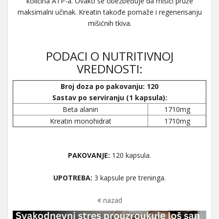
količina ATP-a. Ovako se obezbeđuje da mišići pruže
maksimalni učinak. Kreatin takođe pomaže i regenerisanju
mišićnih tkiva.
PODACI O NUTRITIVNOJ
VREDNOSTI:
Broj doza po pakovanju: 120
Sastav po serviranju (1 kapsula):
Beta alanin
1710mg
Kreatin monohidrat
1710mg
PAKOVANJE:
120 kapsula.
UPOTREBA:
3 kapsule pre treninga.
nazad