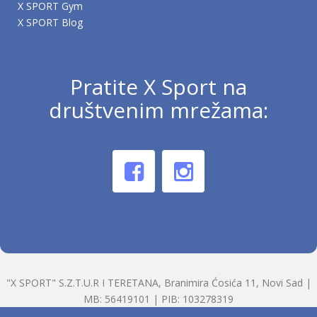
X SPORT Gym
X SPORT Blog
Pratite X Sport na
društvenim mrežama:
"X SPORT" S.Z.T.U.R I TERETANA, Branimira Ćosića 11, Novi Sad |
MB: 56419101 | PIB: 103278319