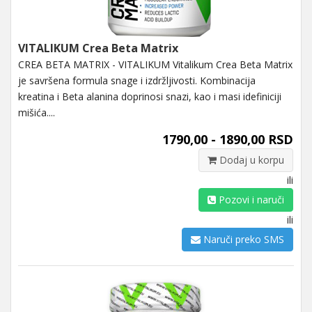
VITALIKUM Crea Beta Matrix
CREA BETA MATRIX - VITALIKUM Vitalikum Crea Beta Matrix
je savršena formula snage i izdržljivosti. Kombinacija
kreatina i Beta alanina doprinosi snazi, kao i masi idefiniciji
mišića....
1790,00 - 1890,00 RSD
Dodaj u korpu
ili
Pozovi i naruči
ili
Naruči preko SMS