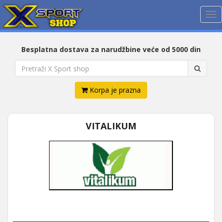
Me
Besplatna dostava za narudžbine veće od 5000 din
Korpa je prazna
VITALIKUM