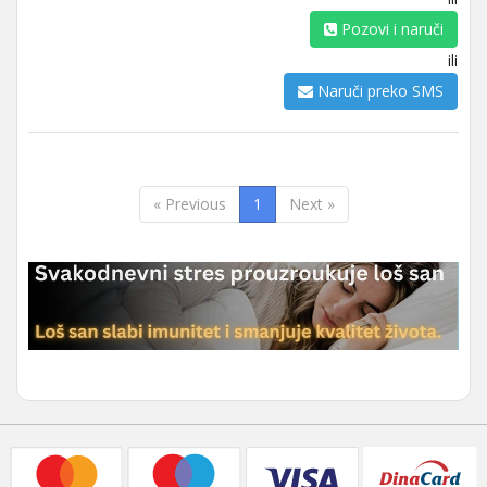
Pozovi i naruči
ili
Naruči preko SMS
« Previous
1
Next »