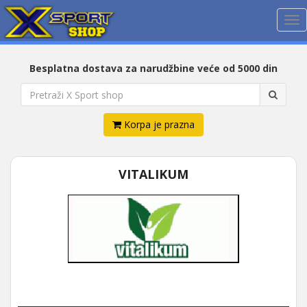
Me
Besplatna dostava za narudžbine veće od 5000 din
Korpa je prazna
VITALIKUM