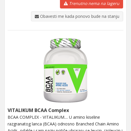
Trenutno nema na lageru
Obavesti me kada ponovo bude na stanju
VITALIKUM BCAA Complex
BCAA COMPLEX - VITALIKUM.... U amino kiseline
razgranatog lanca (BCAA) odnosno Branched Chain Amino
Acids, odakle i sam naziv potiče ubrajaju se leucin, izoleucin i