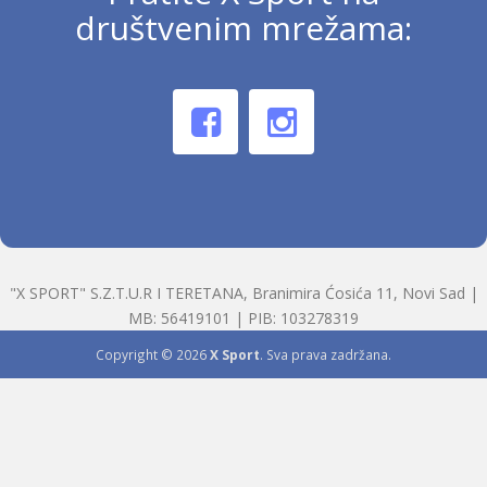
društvenim mrežama:
"X SPORT" S.Z.T.U.R I TERETANA, Branimira Ćosića 11, Novi Sad |
MB: 56419101 | PIB: 103278319
Copyright © 2026
X Sport
. Sva prava zadržana.