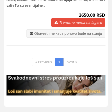
valin.To su esencijalne...
2650,00 RSD
Trenutno nema na lageru
Obavesti me kada ponovo bude na stanju
« Previous
1
Next »