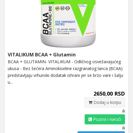
VITALIKUM BCAA + Glutamin
BCAA + GLUTAMIN- VITALIKUM - Odličnog osvežavajućeg
ukusa - Bez šećera Aminokiseline razgranatog lanca (BCAA)
predstavljaju vrhunski dodatak ishrani jer se brzo vare i šalju
u...
2650,00 RSD
Dodaj u korpu
ili
Pozovi i naruči
ili