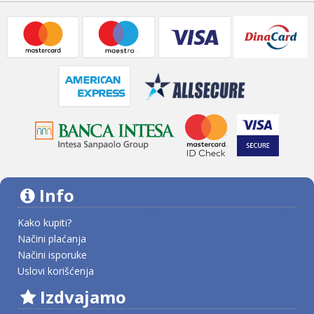
Info
Kako kupiti?
Načini plaćanja
Načini isporuke
Uslovi korišćenja
Izdvajamo