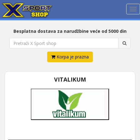
Me
Besplatna dostava za narudžbine veće od 5000 din
Korpa je prazna
VITALIKUM