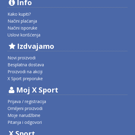
Info
Kako kupiti?
Načini plaćanja
Načini isporuke
Uslovi korišćenja
Izdvajamo
Novi proizvodi
Besplatna dostava
Proizvodi na akciji
X Sport preporuke
Moj X Sport
Prijava / registracija
Omiljeni proizvodi
Moje narudžbine
Pitanja i odgovori
X Sport