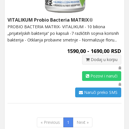
VITALIKUM Probio Bacteria MATRIX®
PROBIO BACTERIA MATRIX- VITALIKUM - 10 biliona
„prijateljskih bakterija“ po kapsuli -7 različitih sojeva korisnih
bakterija - Otklanja probavne smetnje - Normalizuje floru...
1590,00 - 1690,00 RSD
Dodaj u korpu
ili
Pozovi i naruči
ili
Naruči preko SMS
« Previous
1
Next »