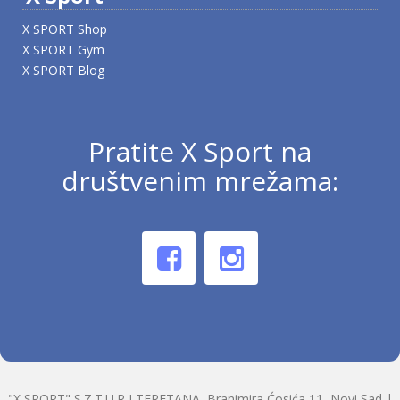
X SPORT Shop
X SPORT Gym
X SPORT Blog
Pratite X Sport na
društvenim mrežama:
"X SPORT" S.Z.T.U.R I TERETANA, Branimira Ćosića 11, Novi Sad |