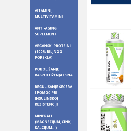
VITAMINI,
MULTIVITAMINI
ANTI-AGING
SUPLEMENTI
VEGANSKI PROTEINI
(100% BILJNOG
POREKLA)
POBOLJŠANJE
RASPOLOŽENJA I SNA
REGULISANJE ŠEĆERA
I POMOĆ PRI
INSULINSKOJ
REZISTENCIJI
MINERALI
(MAGNEZIJUM, CINK,
KALCIJUM...)