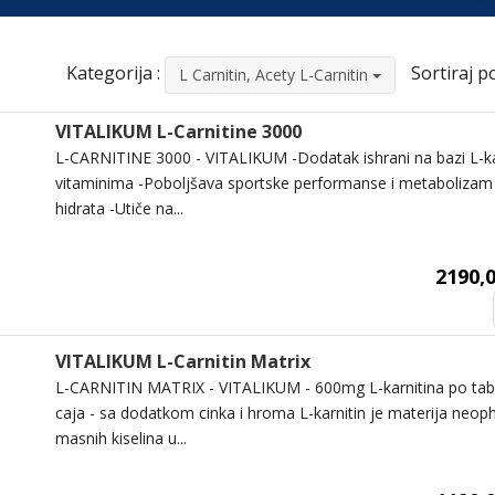
Kategorija :
Sortiraj po
L Carnitin, Acety L-Carnitin
VITALIKUM L-Carnitine 3000
L-CARNITINE 3000 - VITALIKUM -Dodatak ishrani na bazi L-k
vitaminima -Poboljšava sportske performanse i metabolizam m
hidrata -Utiče na...
2190,0
VITALIKUM L-Carnitin Matrix
L-CARNITIN MATRIX - VITALIKUM - 600mg L-karnitina po table
caja - sa dodatkom cinka i hroma L-karnitin je materija neop
masnih kiselina u...