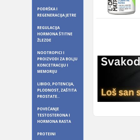
PODRŠKA I
REGENERACIJA JETRE
REGULACIJA
HORMONA ŠTITNE
ŽLEZDE
NOOTROPICI I
PROIZVODI ZA BOLJU
KONCETRACIJU I
MEMORIJU
LIBIDO, POTENCIJA,
PLODNOST, ZAŠTITA
PROSTATE..
POVEĆANJE
TESTOSTERONA I
HORMONA RASTA
PROTEINI