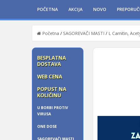
POČETNA
AKCIJA
NOVO
PREPORUČ
Početna
/
SAGOREVAČI MASTI
/
L Carnitin, Acet
BESPLATNA
DOSTAVA
WEB CENA
POPUST NA
KOLIČINU
U BORBI PROTIV
VIRUSA
ONE DOSE
SAGOREVAČI MASTI