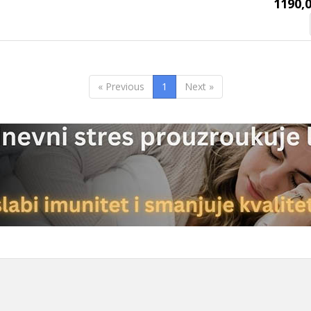
1190,0
« Previous
1
Next »