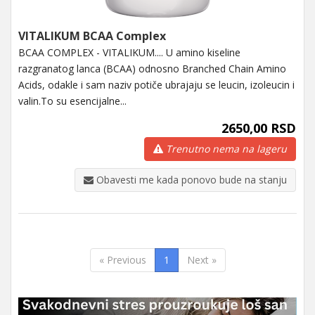
VITALIKUM BCAA Complex
BCAA COMPLEX - VITALIKUM.... U amino kiseline
razgranatog lanca (BCAA) odnosno Branched Chain Amino
Acids, odakle i sam naziv potiče ubrajaju se leucin, izoleucin i
valin.To su esencijalne...
2650,00 RSD
Trenutno nema na lageru
Obavesti me kada ponovo bude na stanju
« Previous
1
Next »