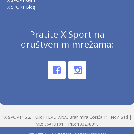
X SPORT Gym
X SPORT Blog
Pratite X Sport na
društvenim mrežama:
"X SPORT" S.Z.T.U.R I TERETANA, Branimira Ćosića 11, Novi Sad |
MB: 56419101 | PIB: 103278319
Copyright © 2026
X Sport
. Sva prava zadržana.