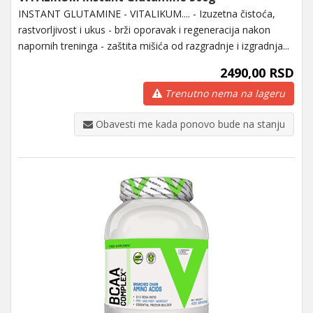
INSTANT GLUTAMINE - VITALIKUM.... - Izuzetna čistoća,
rastvorljivost i ukus - brži oporavak i regeneracija nakon
napornih treninga - zaštita mišića od razgradnje i izgradnja...
2490,00 RSD
Trenutno nema na lageru
Obavesti me kada ponovo bude na stanju