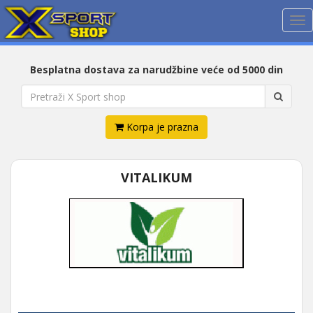
Me
Besplatna dostava za narudžbine veće od 5000 din
Korpa je prazna
VITALIKUM