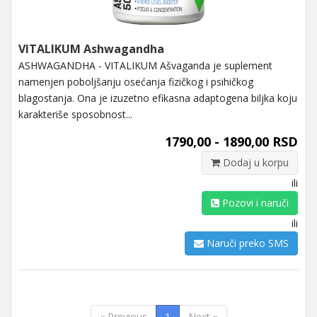
VITALIKUM Ashwagandha
ASHWAGANDHA - VITALIKUM Ašvaganda je suplement
namenjen poboljšanju osećanja fizičkog i psihičkog
blagostanja. Ona je izuzetno efikasna adaptogena biljka koju
karakteriše sposobnost...
1790,00 - 1890,00 RSD
Dodaj u korpu
ili
Pozovi i naruči
ili
Naruči preko SMS
« Previous
1
Next »