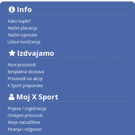
Info
Kako kupiti?
Načini plaćanja
Načini isporuke
Uslovi korišćenja
Izdvajamo
Novi proizvodi
Besplatna dostava
Proizvodi na akciji
X Sport preporuke
Moj X Sport
Prijava / registracija
Omiljeni proizvodi
Moje narudžbine
Pitanja i odgovori