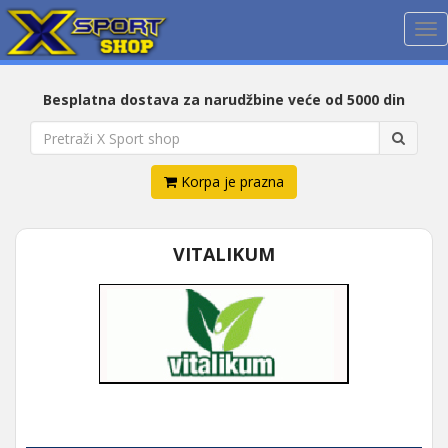
Me
Besplatna dostava za narudžbine veće od 5000 din
Korpa je prazna
VITALIKUM