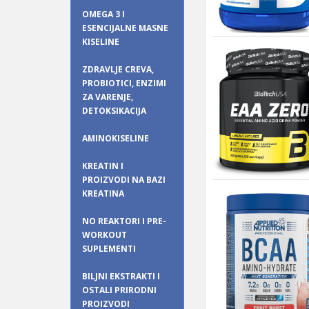
OMEGA 3 I
ESENCIJALNE MASNE
KISELINE
ZDRAVLJE CREVA,
PROBIOTICI, ENZIMI
ZA VARENJE,
DETOKSIKACIJA
AMINOKISELINE
KREATIN I
PROIZVODI NA BAZI
KREATINA
NO REAKTORI I PRE-
WORKOUT
SUPLEMENTI
BILJNI EKSTRAKTI I
OSTALI PRIRODNI
PROIZVODI