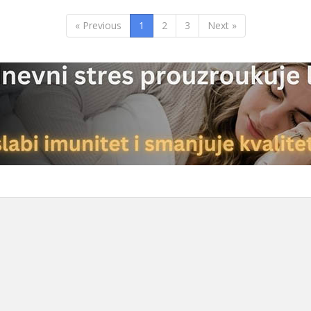
« Previous
1
2
3
Next »