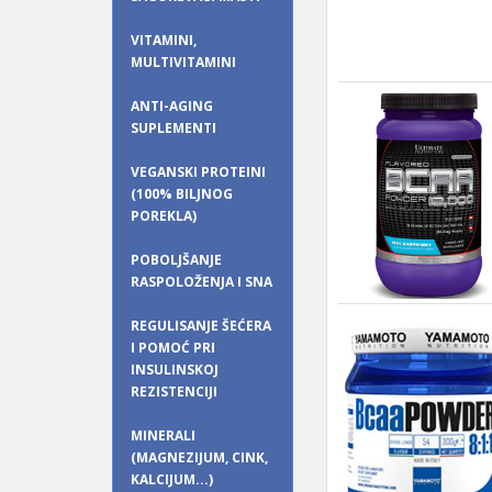
VITAMINI,
MULTIVITAMINI
ANTI-AGING
SUPLEMENTI
VEGANSKI PROTEINI
(100% BILJNOG
POREKLA)
POBOLJŠANJE
RASPOLOŽENJA I SNA
REGULISANJE ŠEĆERA
I POMOĆ PRI
INSULINSKOJ
REZISTENCIJI
MINERALI
(MAGNEZIJUM, CINK,
KALCIJUM...)