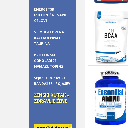
ENERGETSKI I
IZOTONIČNI NAPICI I
GELOVI
STIMULATORI NA
BAZI KOFEINA I
TAURINA
PROTEINSKE
ČOKOLADICE,
NAMAZI, TOPINZI
ŠEJKERI, RUKAVICE,
BANDAŽERI, POJASEVI
ŽENSKI KUTAK -
ZDRAVLJE ŽENE