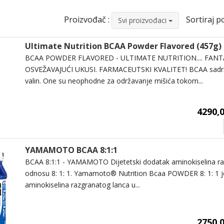
Proizvođač :
Sortiraj po
Svi proizvođaci
Ultimate Nutrition BCAA Powder Flavored (457g)
BCAA POWDER FLAVORED - ULTIMATE NUTRITION.... FAN
OSVEŽAVAJUĆI UKUSI. FARMACEUTSKI KVALITET! BCAA sadrži l
valin. One su neophodne za održavanje mišića tokom...
4290,0
YAMAMOTO BCAA 8:1:1
BCAA 8:1:1 - YAMAMOTO Dijetetski dodatak aminokiselina ra
odnosu 8: 1: 1. Yamamoto® Nutrition Bcaa POWDER 8: 1: 1 j
aminokiselina razgranatog lanca u...
2750,0