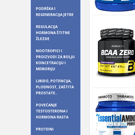
PODRŠKA I
REGENERACIJA JETRE
REGULACIJA
HORMONA ŠTITNE
ŽLEZDE
NOOTROPICI I
PROIZVODI ZA BOLJU
KONCETRACIJU I
MEMORIJU
LIBIDO, POTENCIJA,
PLODNOST, ZAŠTITA
PROSTATE..
POVEĆANJE
TESTOSTERONA I
HORMONA RASTA
PROTEINI