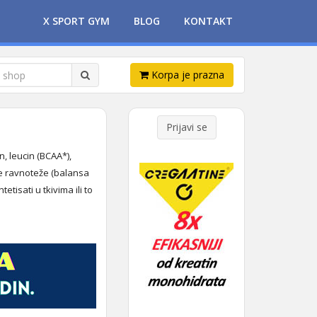
X SPORT GYM
BLOG
KONTAKT
Korpa je prazna
Prijavi se
n, leucin (BCAA*),
ne ravnoteže (balansa
tisati u tkivima ili to