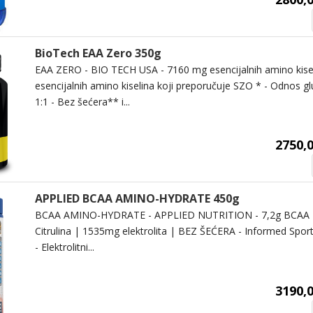
BioTech EAA Zero 350g
EAA ZERO - BIO TECH USA - 7160 mg esencijalnih amino kise
esencijalnih amino kiselina koji preporučuje SZO * - Odnos gl
1:1 - Bez šećera** i...
2750,0
APPLIED BCAA AMINO-HYDRATE 450g
BCAA AMINO-HYDRATE - APPLIED NUTRITION - 7,2g BCAA |
Citrulina | 1535mg elektrolita | BEZ ŠEĆERA - Informed Sport se
- Elektrolitni...
3190,0