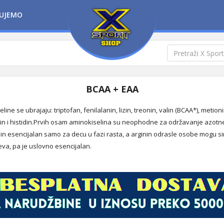
UJEMO
BCAA + EAA
ine se ubrajaju: triptofan, fenilalanin, lizin, treonin, valin (BCAA*), metioni
inin i histidin.Prvih osam aminokiselina su neophodne za održavanje azot
din esencijalan samo za decu u fazi rasta, a arginin odrasle osobe mogu sinte
eva, pa je uslovno esencijalan.