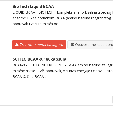
BioTech Liquid BCAA
LIQUID BCAA - BIOTECH - kompleks amino kiselina u tečnoj 
apsorpciju - sa dodatkom BCAA (amino kiselina razgranatog lan
oporavak i zaštita mišića od...
Trenutno nema na lageru
Obavesti me kada pono
SCITEC BCAA-X 180kapsula
BCAA-X - SCITEC NUTRITION.... - BCAA amino kiseline za izgr
mišićne mase - Brži oporavak, viši nivo energije Osnovu Scit
BCAA X, čine BCAA...