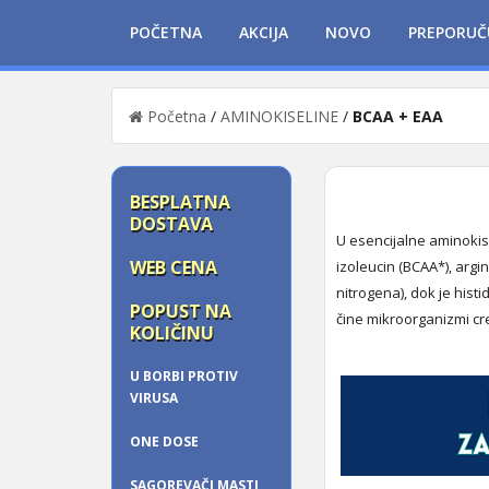
POČETNA
AKCIJA
NOVO
PREPORUČ
Početna
/
AMINOKISELINE
/
BCAA + EAA
BESPLATNA
DOSTAVA
U esencijalne aminokisel
WEB CENA
izoleucin (BCAA*), arg
nitrogena), dok je histi
POPUST NA
čine mikroorganizmi cr
KOLIČINU
U BORBI PROTIV
VIRUSA
ONE DOSE
SAGOREVAČI MASTI