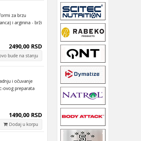
formi za brzu
ca) i arginina - brži
2490,00 RSD
vo bude na stanju
adnju i očuvanje
ec-ovog preparata
1490,00 RSD
Dodaj u korpu