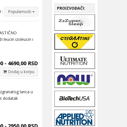
PROIZVOĐAČI:
 :
Popularnosti
TASTIČNO
eucin izoleucin i
0 - 4690,00 RSD
Dodaj u korpu
zgranatog lanca u
e dodatak
0 - 2950,00 RSD