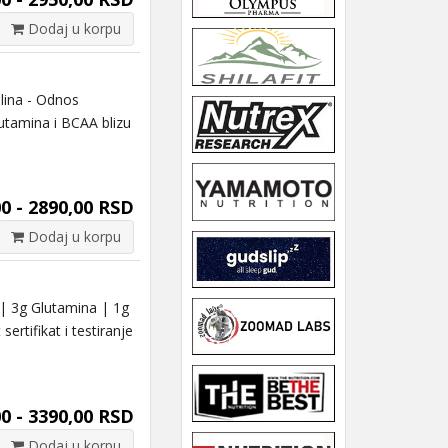
Dodaj u korpu
lina - Odnos
utamina i BCAA blizu
0 - 2890,00 RSD
Dodaj u korpu
 3g Glutamina | 1g
rtifikat i testiranje
0 - 3390,00 RSD
Dodaj u korpu