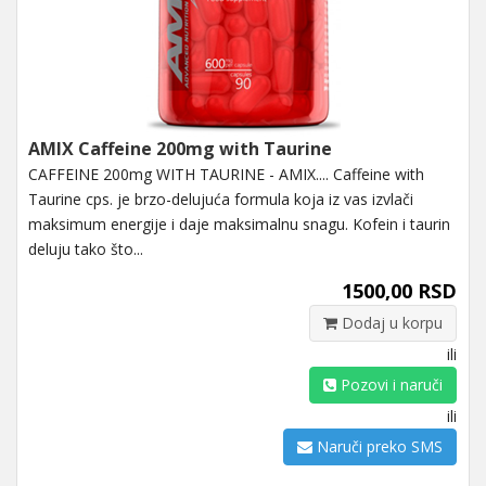
AMIX Caffeine 200mg with Taurine
CAFFEINE 200mg WITH TAURINE - AMIX.... Caffeine with
Taurine cps. je brzo-delujuća formula koja iz vas izvlači
maksimum energije i daje maksimalnu snagu. Kofein i taurin
deluju tako što...
1500,00 RSD
Dodaj u korpu
ili
Pozovi i naruči
ili
Naruči preko SMS