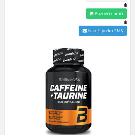
ili
Pozovi i naruči
ili
Naruči preko SMS