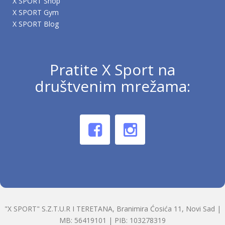
X SPORT Shop
X SPORT Gym
X SPORT Blog
Pratite X Sport na
društvenim mrežama:
"X SPORT" S.Z.T.U.R I TERETANA, Branimira Ćosića 11, Novi Sad |
MB: 56419101 | PIB: 103278319