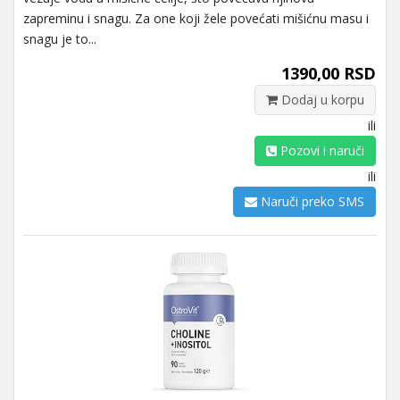
zapreminu i snagu. Za one koji žele povećati mišićnu masu i
snagu je to...
1390,00 RSD
Dodaj u korpu
ili
Pozovi i naruči
ili
Naruči preko SMS