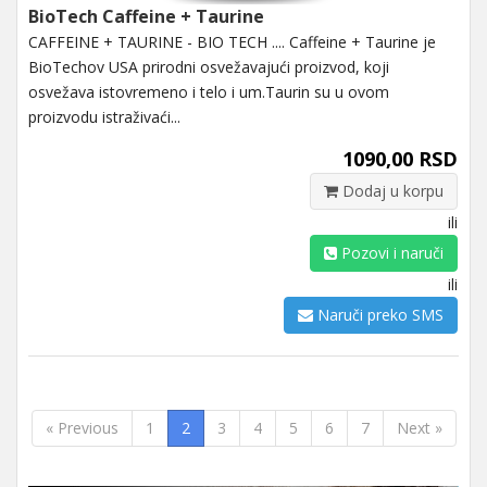
BioTech Caffeine + Taurine
CAFFEINE + TAURINE - BIO TECH .... Caffeine + Taurine je
BioTechov USA prirodni osvežavajući proizvod, koji
osvežava istovremeno i telo i um.Taurin su u ovom
proizvodu istraživaći...
1090,00 RSD
Dodaj u korpu
ili
Pozovi i naruči
ili
Naruči preko SMS
« Previous
1
2
3
4
5
6
7
Next »