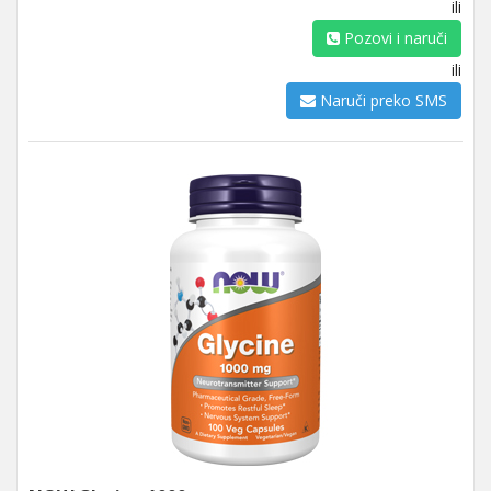
ili
Pozovi i naruči
ili
Naruči preko SMS