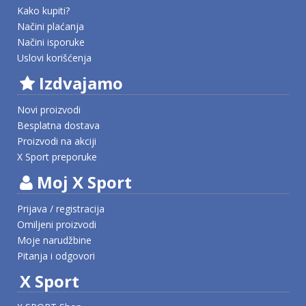
Kako kupiti?
Načini plaćanja
Načini isporuke
Uslovi korišćenja
Izdvajamo
Novi proizvodi
Besplatna dostava
Proizvodi na akciji
X Sport preporuke
Moj X Sport
Prijava / registracija
Omiljeni proizvodi
Moje narudžbine
Pitanja i odgovori
X Sport