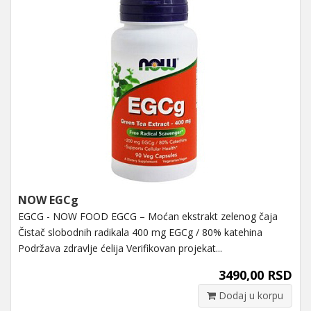
NOW EGCg
EGCG - NOW FOOD EGCG – Moćan ekstrakt zelenog čaja
Čistač slobodnih radikala 400 mg EGCg / 80% katehina
Podržava zdravlje ćelija Verifikovan projekat...
3490,00 RSD
Dodaj u korpu