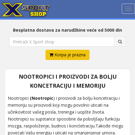
Me
Besplatna dostava za narudžbine veće od 5000 din
Korpa je prazna
NOOTROPICI I PROIZVODI ZA BOLJU
KONCETRACIJU I MEMORIJU
Nootropici
(Nootropic
) i proizvodi za bolju koncetraciju i
memoriju su proizvodi koji mogu povolno uticati na
učinkovitost vašeg posla, treninga i uopšte života.
Nootropici su supstance sposobne da poboljšaju funkciju
mozga, raspoloženje, budnos i konctetraciju.Takođe mogu
povećati Vašu energiju i uticati na smanjenjenje umora.