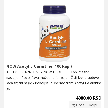
NOW Acetyl L-Carnitine (100 kap.)
ACETYL L CARNITINE - NOW FOODS.... - Topi masne
naslage - Poboljšava moždane funkcije - Čisti krvne sudove -
Jača srčani mišić - Poboljšava spermogram Acetyl L-Carnitine
je...
4980,00 RSD
Dodaj u korpu