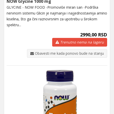
NOW Glycine 1000 mg
GLYCINE - NOW FOOD -Promoviše miran san -Podrška
nervnom sistemu Glicin je najmanja i najjednostavnija amino
kiselina, što ga čini raznovrsnim za upotrebu u širokom
spektru...
2990,00 RSD
Trenutno nema na lageru
Obavesti me kada ponovo bude na stanju