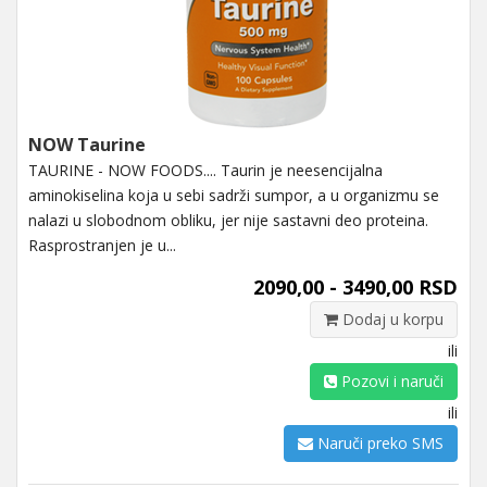
NOW Taurine
TAURINE - NOW FOODS.... Taurin je neesencijalna
aminokiselina koja u sebi sadrži sumpor, a u organizmu se
nalazi u slobodnom obliku, jer nije sastavni deo proteina.
Rasprostranjen je u...
2090,00 - 3490,00 RSD
Dodaj u korpu
ili
Pozovi i naruči
ili
Naruči preko SMS