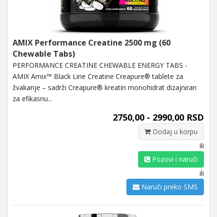
AMIX Performance Creatine 2500 mg (60
Chewable Tabs)
PERFORMANCE CREATINE CHEWABLE ENERGY TABS -
AMIX Amix™ Black Line Creatine Creapure® tablete za
žvakanje – sadrži Creapure® kreatin monohidrat dizajniran
za efikasnu...
2750,00 - 2990,00 RSD
Dodaj u korpu
ili
Pozovi i naruči
ili
Naruči preko SMS