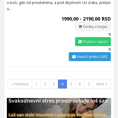
u koži, gde od provitamina, a pod dejstvom UV zraka, prelazi
u...
1990,00 - 2190,00 RSD
Dodaj u korpu
ili
Pozovi i naruči
ili
Naruči preko SMS
« Previous
1
2
3
4
5
6
7
Next »