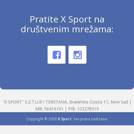
Pratite X Sport na
društvenim mrežama:
"X SPORT" S.Z.T.U.R I TERETANA, Branimira Ćosića 11, Novi Sad |
MB: 56419101 | PIB: 103278319
Copyright © 2026
X Sport
. Sva prava zadržana.