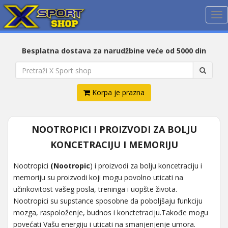
Me
Besplatna dostava za narudžbine veće od 5000 din
Korpa je prazna
NOOTROPICI I PROIZVODI ZA BOLJU
KONCETRACIJU I MEMORIJU
Nootropici
(Nootropic
) i proizvodi za bolju koncetraciju i
memoriju su proizvodi koji mogu povolno uticati na
učinkovitost vašeg posla, treninga i uopšte života.
Nootropici su supstance sposobne da poboljšaju funkciju
mozga, raspoloženje, budnos i konctetraciju.Takođe mogu
povećati Vašu energiju i uticati na smanjenjenje umora.