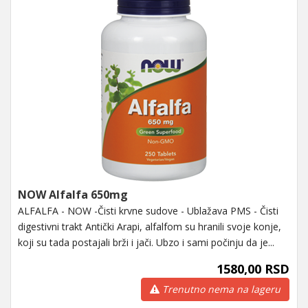
NOW Alfalfa 650mg
ALFALFA - NOW -Čisti krvne sudove - Ublažava PMS - Čisti
digestivni trakt Antički Arapi, alfalfom su hranili svoje konje,
koji su tada postajali brži i jači. Ubzo i sami počinju da je...
1580,00 RSD
Trenutno nema na lageru