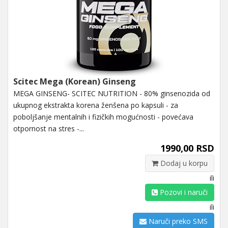
Scitec Mega (Korean) Ginseng
MEGA GINSENG- SCITEC NUTRITION - 80% ginsenozida od
ukupnog ekstrakta korena ženšena po kapsuli - za
poboljšanje mentalnih i fizičkih mogućnosti - povećava
otpornost na stres -...
1990,00 RSD
Dodaj u korpu
ili
Pozovi i naruči
ili
Naruči preko SMS