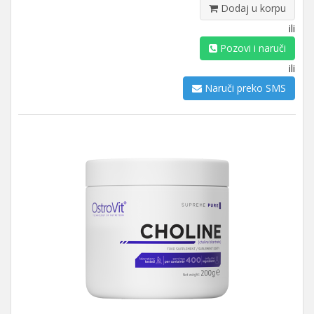
Dodaj u korpu
ili
Pozovi i naruči
ili
Naruči preko SMS