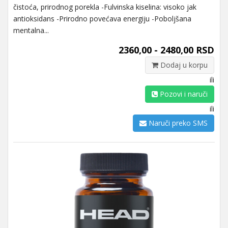
čistoća, prirodnog porekla -Fulvinska kiselina: visoko jak
antioksidans -Prirodno povećava energiju -Poboljšana
mentalna...
2360,00 - 2480,00 RSD
Dodaj u korpu
ili
Pozovi i naruči
ili
Naruči preko SMS