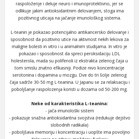
raspoloženje i deluje neuro i imunoprotektivno, jer se
odlikuje jakim antioksidantnim delovanjem, stoga ima
pozitivnog uticaja na jačanje imunološkog sistema.
L-teanin je pokazao potencijalno antikancersko delovanje i
sposobnost da pozitivno utice na aktivnost nekih lekova za
maligne bolesti in vitro i u animalnim studijama. In vitro je
pokazao i sposobnost da spreci peroksidaciju LDL
holesterola, mada su polifenoli iz ekstrakta zelenog čaja u
tom smislu znatno efikasniji. Podize nivo koncentracije
serotonina i dopamina u mozgu. Dve do tri šolje zelenog
čaja sadrže 30-50 mg L-teanina. U Japanu se za relaksaciju i
poboljšanje raspolozenja koristi u dozama od 50-200 mg.
Neke od karakteristika L-teanina:
- jača imunološki sistem
- pokazuje snažna antioksidantna svojstva (redukuje dejstvo
slobodnih radikala)
- poboljšava memoriju i koncentraciju i uopšte ima povoljno