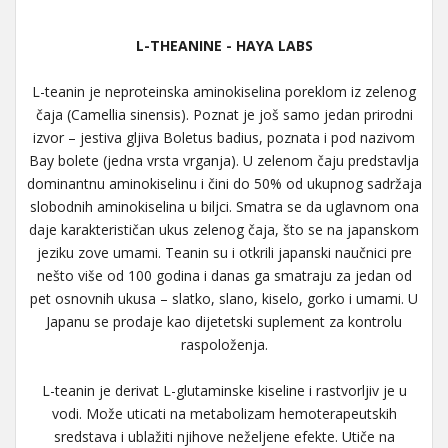
L-THEANINE - HAYA LABS
L-teanin je neproteinska aminokiselina poreklom iz zelenog
čaja (Camellia sinensis). Poznat je još samo jedan prirodni
izvor – jestiva gljiva Boletus badius, poznata i pod nazivom
Bay bolete (jedna vrsta vrganja). U zelenom čaju predstavlja
dominantnu aminokiselinu i čini do 50% od ukupnog sadržaja
slobodnih aminokiselina u biljci. Smatra se da uglavnom ona
daje karakterističan ukus zelenog čaja, što se na japanskom
jeziku zove umami. Teanin su i otkrili japanski naučnici pre
nešto više od 100 godina i danas ga smatraju za jedan od
pet osnovnih ukusa – slatko, slano, kiselo, gorko i umami. U
Japanu se prodaje kao dijetetski suplement za kontrolu
raspoloženja.
L-teanin je derivat L-­glutaminske kiseline i rastvorljiv je u
vodi. Može uticati na metabolizam hemoterapeutskih
sredstava i ublažiti njihove neželjene efekte. Utiče na