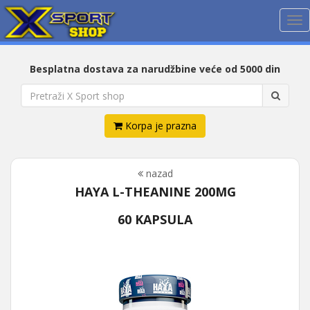
Me
Besplatna dostava za narudžbine veće od 5000 din
Korpa je prazna
nazad
HAYA L-THEANINE 200MG
60 KAPSULA