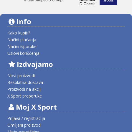
Info
Kako kupiti?
Načini plaćanja
Načini isporuke
Uslovi korišćenja
Izdvajamo
Novi proizvodi
Besplatna dostava
Proizvodi na akciji
X Sport preporuke
Moj X Sport
Prijava / registracija
Omiljeni proizvodi
Moje narudžbine