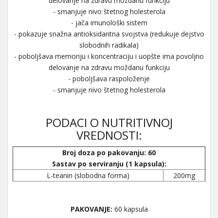
delovanje na zdravu moždanu funkciju
- smanjuje nivo štetnog holesterola
- jača imunološki sistem
- pokazuje snažna antioksidantna svojstva (redukuje dejstvo
slobodnih radikala)
- poboljšava memoriju i koncentraciju i uopšte ima povoljno
delovanje na zdravu moždanu funkciju
- poboljšava raspoloženje
- smanjuje nivo štetnog holesterola
PODACI O NUTRITIVNOJ
VREDNOSTI:
Broj doza po pakovanju: 60
Sastav po serviranju (1 kapsula):
L-teanin (slobodna forma)
200mg
PAKOVANJE:
60 kapsula