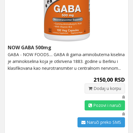
NOW GABA 500mg
GABA - NOW FOODS.... GABA ili gama-aminobuterna kiselina
je aminokiselina koja je otkrivena 1883. godine u Berlinu i
klasifikovana kao neurotransmiter u centralnom nervnom...
2150,00 RSD
Dodaj u korpu
ili
Pozovi i naruči
ili
Naruči preko SMS