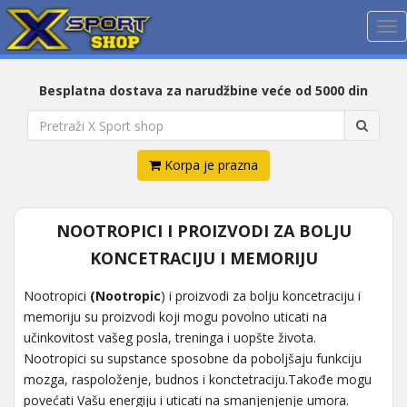
Me
Besplatna dostava za narudžbine veće od 5000 din
Korpa je prazna
NOOTROPICI I PROIZVODI ZA BOLJU
KONCETRACIJU I MEMORIJU
Nootropici
(Nootropic
) i proizvodi za bolju koncetraciju i
memoriju su proizvodi koji mogu povolno uticati na
učinkovitost vašeg posla, treninga i uopšte života.
Nootropici su supstance sposobne da poboljšaju funkciju
mozga, raspoloženje, budnos i konctetraciju.Takođe mogu
povećati Vašu energiju i uticati na smanjenjenje umora.