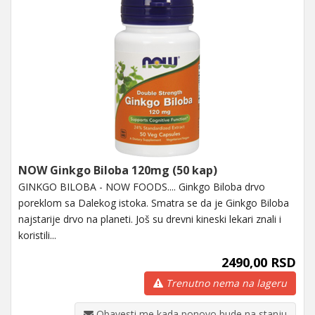
NOW Ginkgo Biloba 120mg (50 kap)
GINKGO BILOBA - NOW FOODS.... Ginkgo Biloba drvo
poreklom sa Dalekog istoka. Smatra se da je Ginkgo Biloba
najstarije drvo na planeti. Još su drevni kineski lekari znali i
koristili...
2490,00 RSD
Trenutno nema na lageru
Obavesti me kada ponovo bude na stanju