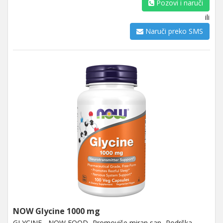
Pozovi i naruči
ili
Naruči preko SMS
NOW Glycine 1000 mg
GLYCINE - NOW FOOD -Promoviše miran san -Podrška