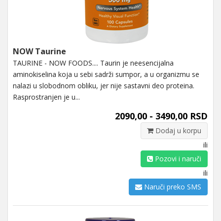
NOW Taurine
TAURINE - NOW FOODS.... Taurin je neesencijalna
aminokiselina koja u sebi sadrži sumpor, a u organizmu se
nalazi u slobodnom obliku, jer nije sastavni deo proteina.
Rasprostranjen je u...
2090,00 - 3490,00 RSD
Dodaj u korpu
ili
Pozovi i naruči
ili
Naruči preko SMS