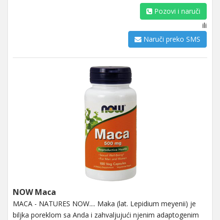
Pozovi i naruči
ili
Naruči preko SMS
NOW Maca
MACA - NATURES NOW.... Maka (lat. Lepidium meyenii) je
biljka poreklom sa Anda i zahvaljujući njenim adaptogenim