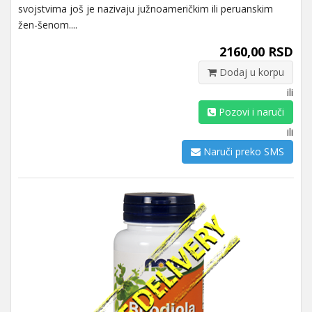
svojstvima još je nazivaju južnoameričkim ili peruanskim
žen-šenom....
2160,00 RSD
Dodaj u korpu
ili
Pozovi i naruči
ili
Naruči preko SMS