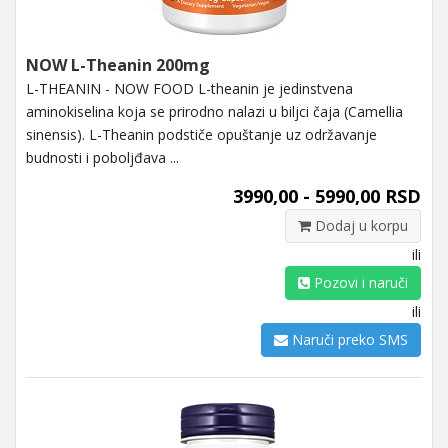
NOW L-Theanin 200mg
L-THEANIN - NOW FOOD L-theanin je jedinstvena
aminokiselina koja se prirodno nalazi u biljci čaja (Camellia
sinensis). L-Theanin podstiče opuštanje uz održavanje
budnosti i poboljđava ...
3990,00 - 5990,00 RSD
Dodaj u korpu
ili
Pozovi i naruči
ili
Naruči preko SMS