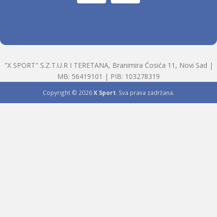
"X SPORT" S.Z.T.U.R I TERETANA, Branimira Ćosića 11, Novi Sad |
MB: 56419101 | PIB: 103278319
Copyright © 2026
X Sport
. Sva prava zadržana.