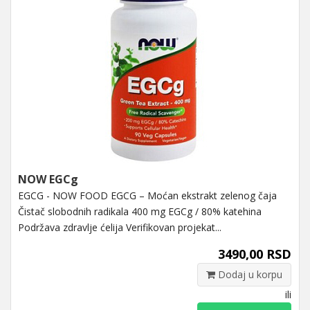
NOW EGCg
EGCG - NOW FOOD EGCG – Moćan ekstrakt zelenog čaja
Čistač slobodnih radikala 400 mg EGCg / 80% katehina
Podržava zdravlje ćelija Verifikovan projekat...
3490,00 RSD
Dodaj u korpu
ili