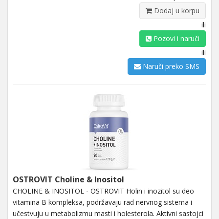
Dodaj u korpu
ili
Pozovi i naruči
ili
Naruči preko SMS
OSTROVIT Choline & Inositol
CHOLINE & INOSITOL - OSTROVIT Holin i inozitol su deo
vitamina B kompleksa, podržavaju rad nervnog sistema i
učestvuju u metabolizmu masti i holesterola. Aktivni sastojci