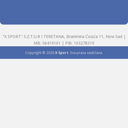
"X SPORT" S.Z.T.U.R I TERETANA, Branimira Ćosića 11, Novi Sad |
MB: 56419101 | PIB: 103278319
Copyright © 2026
X Sport
. Sva prava zadržana.