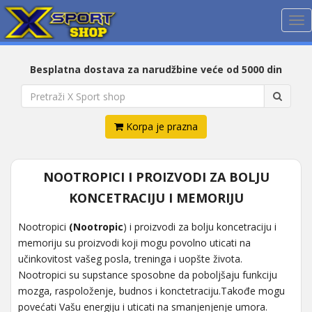
Me
Besplatna dostava za narudžbine veće od 5000 din
Korpa je prazna
NOOTROPICI I PROIZVODI ZA BOLJU
KONCETRACIJU I MEMORIJU
Nootropici
(Nootropic
) i proizvodi za bolju koncetraciju i
memoriju su proizvodi koji mogu povolno uticati na
učinkovitost vašeg posla, treninga i uopšte života.
Nootropici su supstance sposobne da poboljšaju funkciju
mozga, raspoloženje, budnos i konctetraciju.Takođe mogu
povećati Vašu energiju i uticati na smanjenjenje umora.