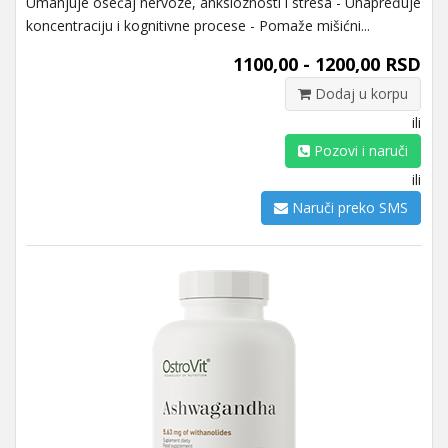
Umanjuje osećaj nervoze, anksioznosti i stresa - Unapređuje
koncentraciju i kognitivne procese - Pomaže mišićni...
1100,00 - 1200,00 RSD
Dodaj u korpu
ili
Pozovi i naruči
ili
Naruči preko SMS