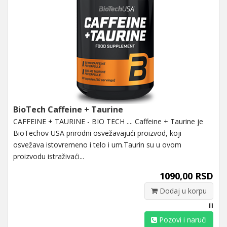
BioTech Caffeine + Taurine
CAFFEINE + TAURINE - BIO TECH .... Caffeine + Taurine je
BioTechov USA prirodni osvežavajući proizvod, koji
osvežava istovremeno i telo i um.Taurin su u ovom
proizvodu istraživaći...
1090,00 RSD
Dodaj u korpu
ili
Pozovi i naruči