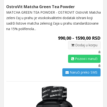
OstroVit Matcha Green Tea Powder
MATCHA GREEN TEA POWDER - OSTROVIT OstroVit Matcha
zeleni čaj u prahu je visokokvalitetni dodatak ishrani koji
sadrži listove matcha zelenog čaja u prahu standardizovane
na 15% polifenola...
990,00 - 1590,00 RSD
Dodaj u korpu
ili
Pozovi i naruči
ili
Naruči preko SMS