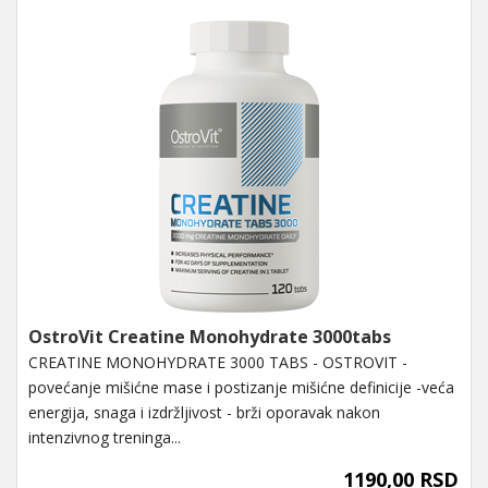
OstroVit Creatine Monohydrate 3000tabs
CREATINE MONOHYDRATE 3000 TABS - OSTROVIT -
povećanje mišićne mase i postizanje mišićne definicije -veća
energija, snaga i izdržljivost - brži oporavak nakon
intenzivnog treninga...
1190,00 RSD