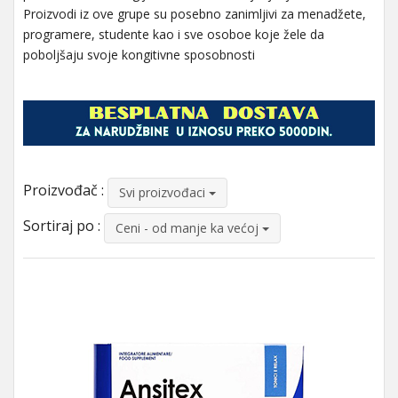
Proizvodi iz ove grupe su posebno zanimljivi za menadžete,
programere, studente kao i sve osoboe koje žele da
poboljšaju svoje kongitivne sposobnosti
Proizvođač :
Svi proizvođaci
Sortiraj po :
Ceni - od manje ka većoj