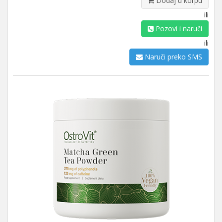
Dodaj u korpu
ili
Pozovi i naruči
ili
Naruči preko SMS