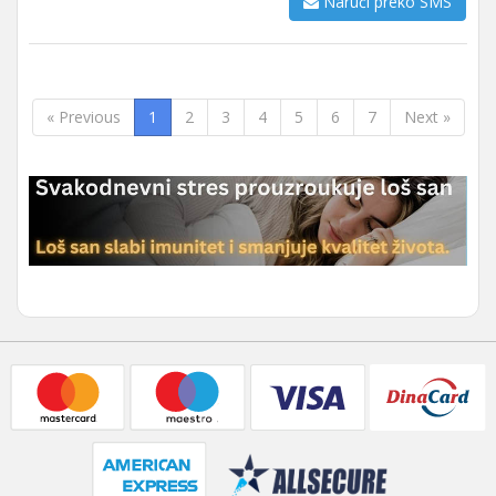
Naruči preko SMS
« Previous
1
2
3
4
5
6
7
Next »