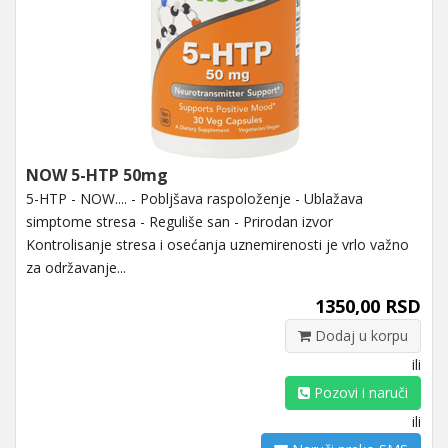
NOW 5-HTP 50mg
5-HTP - NOW.... - Pobljšava raspoloženje - Ublažava
simptome stresa - Reguliše san - Prirodan izvor
Kontrolisanje stresa i osećanja uznemirenosti je vrlo važno
za održavanje...
1350,00 RSD
Dodaj u korpu
ili
Pozovi i naruči
ili