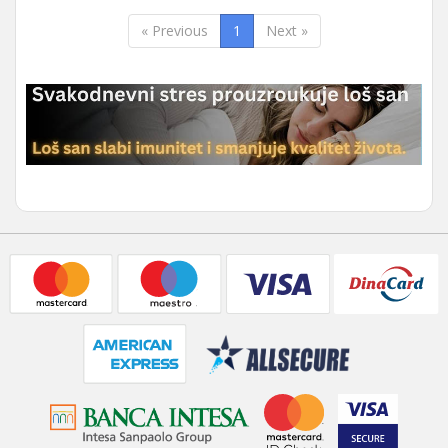
« Previous
1
Next »