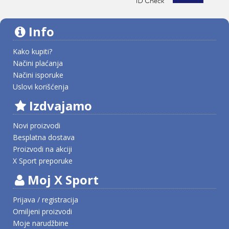
Info
Kako kupiti?
Načini plaćanja
Načini isporuke
Uslovi korišćenja
Izdvajamo
Novi proizvodi
Besplatna dostava
Proizvodi na akciji
X Sport preporuke
Moj X Sport
Prijava / registracija
Omiljeni proizvodi
Moje narudžbine