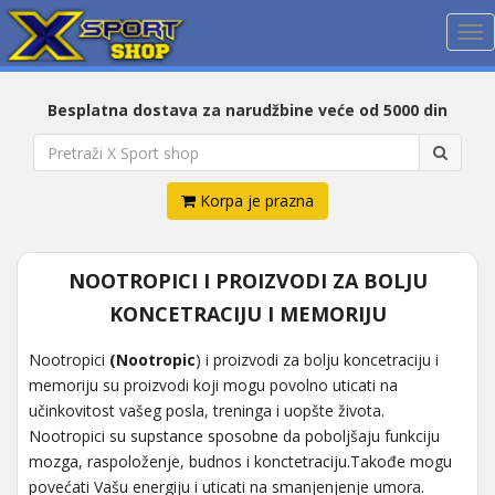
Me
Besplatna dostava za narudžbine veće od 5000 din
Korpa je prazna
NOOTROPICI I PROIZVODI ZA BOLJU
KONCETRACIJU I MEMORIJU
Nootropici
(Nootropic
) i proizvodi za bolju koncetraciju i
memoriju su proizvodi koji mogu povolno uticati na
učinkovitost vašeg posla, treninga i uopšte života.
Nootropici su supstance sposobne da poboljšaju funkciju
mozga, raspoloženje, budnos i konctetraciju.Takođe mogu
povećati Vašu energiju i uticati na smanjenjenje umora.