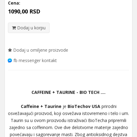
Cena:
1090,00 RSD
Dodaj u korpu
Dodaj u omiljene proizvode
fb messenger kontakt
CAFFEINE + TAURINE - BIO TECH ....
Caffeine + Taurine
je
BioTechov USA
prirodni
osvežavajući proizvod, koji osvežava istovremeno i telo i um.
Taurin su u ovom proizvodu istraživaći BioTecha pripremili
zajedno sa coffeinom. Ove dve delotvorne materije zajedno
povećavaju i sagorevanje masti. Zbog antioksidnog dejstva