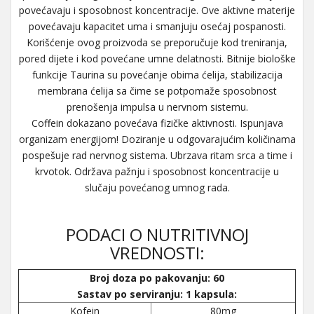
povećavaju i sposobnost koncentracije. Ove aktivne materije
povećavaju kapacitet uma i smanjuju osećaj pospanosti.
Korišćenje ovog proizvoda se preporučuje kod treniranja,
pored dijete i kod povećane umne delatnosti. Bitnije biološke
funkcije Taurina su povećanje obima ćelija, stabilizacija
membrana ćelija sa čime se potpomaže sposobnost
prenošenja impulsa u nervnom sistemu.
Coffein dokazano povećava fizičke aktivnosti. Ispunjava
organizam energijom! Doziranje u odgovarajućim količinama
pospešuje rad nervnog sistema. Ubrzava ritam srca a time i
krvotok. Održava pažnju i sposobnost koncentracije u
slučaju povećanog umnog rada.
PODACI O NUTRITIVNOJ
VREDNOSTI:
Broj doza po pakovanju: 60
Sastav po serviranju: 1 kapsula:
Kofein
80mg