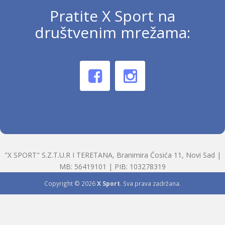
Pratite X Sport na
društvenim mrežama:
"X SPORT" S.Z.T.U.R I TERETANA, Branimira Ćosića 11, Novi Sad |
MB: 56419101 | PIB: 103278319
Copyright © 2026
X Sport
. Sva prava zadržana.