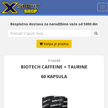
Me
Besplatna dostava za narudžbine veće od 5000 din
Korpa je prazna
nazad
BIOTECH CAFFEINE + TAURINE
60 KAPSULA