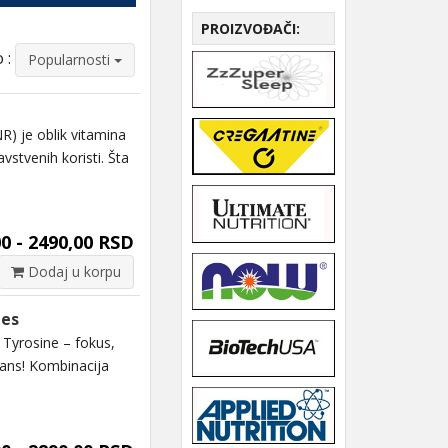
PROIZVOĐAČI:
 :
Popularnosti
) je oblik vitamina
vstvenih koristi. Šta
0 - 2490,00 RSD
Dodaj u korpu
les
Tyrosine – fokus,
mans! Kombinacija