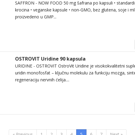
SAFFRON - NOW FOOD 50 mg šafrana po kapsuli • standard
krocina • veganske kapsule • non-GMO, bez glutena, soje i ml
proizvedeno u GMP...
OSTROVIT Uridine 90 kapsula
URIDINE - OSTROVIT OstroVit Uridine je visokokvalitetni supl
uridin monofosfat – ključnu molekulu za funkciju mozga, sinte
regeneraciju nervnih ćelija....
« Previous
1
2
3
4
5
6
7
Next »