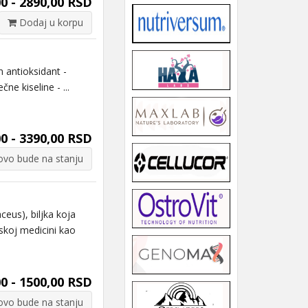
0 - 2890,00 RSD
Dodaj u korpu
antioksidant -
ne kiseline - ...
0 - 3390,00 RSD
vo bude na stanju
us), biljka koja
eskoj medicini kao
0 - 1500,00 RSD
vo bude na stanju