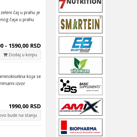
eni čaj u prahu je
lenog čaja u prahu
00 - 1590,00 RSD
Dodaj u korpu
minokiselina koja se
rimarni izvor
1990,00 RSD
vo bude na stanju