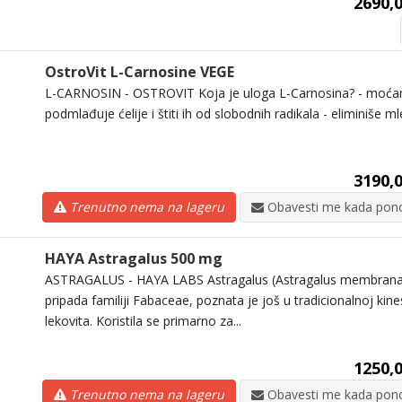
2690,0
OstroVit L-Carnosine VEGE
L-CARNOSIN - OSTROVIT Koja je uloga L-Carnosina? - moćan 
podmlađuje ćelije i štiti ih od slobodnih radikala - eliminiše mleč
3190,0
Trenutno nema na lageru
Obavesti me kada pono
HAYA Astragalus 500 mg
ASTRAGALUS - HAYA LABS Astragalus (Astragalus membranace
pripada familiji Fabaceae, poznata je još u tradicionalnoj kin
lekovita. Koristila se primarno za...
1250,0
Trenutno nema na lageru
Obavesti me kada pono