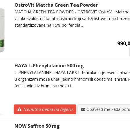
OstroVit Matcha Green Tea Powder
MATCHA GREEN TEA POWDER - OSTROVIT OstroVit Matcha zel
visokokvalitetni dodatak ishrani koji sadrži listove matcha ze
standardizovane na 15% polifenola...
990,
HAYA L-Phenylalanine 500 mg
L-PHENYLALANINE - HAYA LABS L-fenilalanin je esencijalna a
u organizam može uneti jedino hranom ili dodacima ishrani. P
fenilalanina iz hrane su meso i...
Trenutno nema na lageru
Obavesti me kada pono
NOW Saffron 50 mg