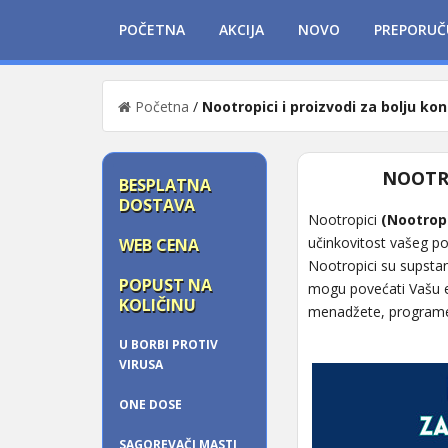
POČETNA
AKCIJA
NOVO
PREPORUČ
Početna
/
Nootropici i proizvodi za bolju ko
NOOTRO
BESPLATNA
DOSTAVA
Nootropici
(Nootrop
učinkovitost vašeg pos
WEB CENA
Nootropici su supsta
POPUST NA
mogu povećati Vašu en
KOLIČINU
menadžete, programer
U BORBI PROTIV
VIRUSA
ONE DOSE
SAGOREVAČI MASTI