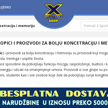
UJEMO
ncetraciju i memoriju
PICI I PROIZVODI ZA BOLJU KONCETRACIJU I M
ic
) i proizvodi za bolju koncetraciju i memoriju su proizvodi koji mog
la, treninga i uopšte života.
nce sposobne da poboljšaju funkciju mozga, raspoloženje, budnos i 
ergiju i uticati na smanjenjenje umora. Proizvodi iz ove grupe su po
e, studente kao i sve osoboe koje žele da poboljšaju svoje kongiti