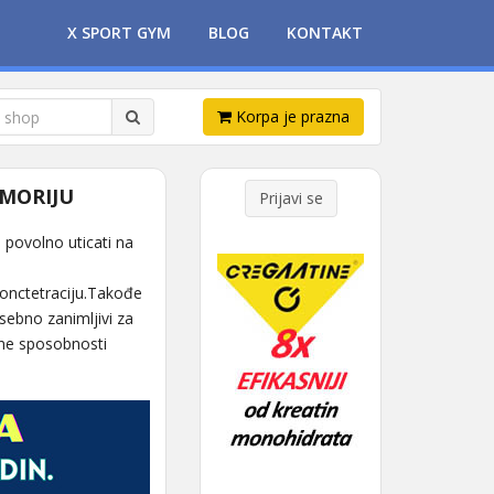
X SPORT GYM
BLOG
KONTAKT
Korpa je prazna
EMORIJU
Prijavi se
u povolno uticati na
konctetraciju.Takođe
sebno zanimljivi za
vne sposobnosti