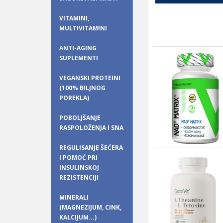
VITAMINI,
MULTIVITAMINI
ANTI-AGING
SUPLEMENTI
VEGANSKI PROTEINI
(100% BILJNOG
POREKLA)
POBOLJŠANJE
RASPOLOŽENJA I SNA
REGULISANJE ŠEĆERA
I POMOĆ PRI
INSULINSKOJ
REZISTENCIJI
MINERALI
(MAGNEZIJUM, CINK,
KALCIJUM...)