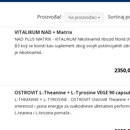
Proizvođač :
Sortiraj po
Svi proizvođaci
VITALIKUM NAD + Matrix
NAD PLUS MATRIX - VITALIKUM Nikotinamid ribozid hlorid (NR
B3 koji se koristi kao suplement zbog svojih potencijalnih zdra
je nikotinamid...
2350,0
OSTROVIT L-Theanine + L-Tyrosine VEGE 90 capsu
L-THEANINE + L-TYROSINE - OSTROVIT OstroVit Theanine + 
smirenost i jasna energija za svakodnevni ultimativni perfor
L‑teanina i L‑tirozina pomaže...