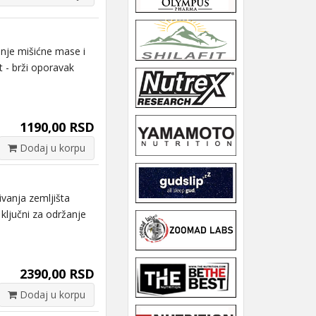
e mišićne mase i
st - brži oporavak
1190,00 RSD
Dodaj u korpu
anja zemljišta
 ključni za održanje
2390,00 RSD
Dodaj u korpu