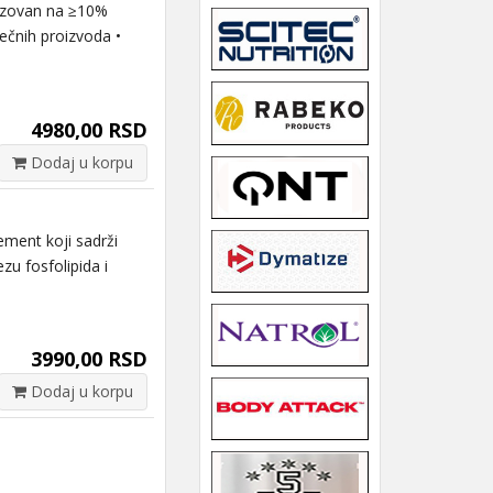
izovan na ≥10%
ečnih proizvoda •
4980,00 RSD
Dodaj u korpu
ement koji sadrži
zu fosfolipida i
3990,00 RSD
Dodaj u korpu