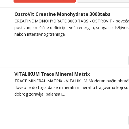
OstroVit Creatine Monohydrate 3000tabs
CREATINE MONOHYDRATE 3000 TABS - OSTROVIT - povećanj
postizanje mišićne definicije -veća energija, snaga i izdržljivo
nakon intenzivnog treninga...
VITALIKUM Trace Mineral Matrix
TRACE MINERAL MATRIX - VITALIKUM Moderan način obrađiv
doveo je do toga da se minerali i minerali u tragovima koji su
dobrog zdravlja, balansa i...