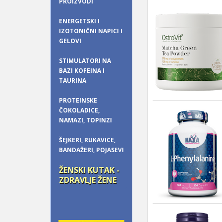
PROIZVODI
ENERGETSKI I
IZOTONIČNI NAPICI I
GELOVI
STIMULATORI NA
BAZI KOFEINA I
TAURINA
PROTEINSKE
ČOKOLADICE,
NAMAZI, TOPINZI
ŠEJKERI, RUKAVICE,
BANDAŽERI, POJASEVI
ŽENSKI KUTAK -
ZDRAVLJE ŽENE