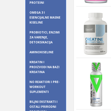
PROTEINI
OMEGA 3 I
ESENCIJALNE MASNE
KISELINE
PROBIOTICI, ENZIMI
ZA VARENJE,
DETOKSIKACIJA
AMINOKISELINE
KREATIN I
PROIZVODI NA BAZI
KREATINA
NO REAKTORI I PRE-
WORKOUT
SUPLEMENTI
BILJNI EKSTRAKTI I
OSTALI PRIRODNI