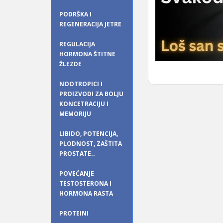
PODRŠKA I
REGENERACIJA JETRE
REGULACIJA
HORMONA ŠTITNE
ŽLEZDE
NOOTROPICI I
PROIZVODI ZA BOLJU
KONCETRACIJU I
MEMORIJU
LIBIDO, POTENCIJA,
PLODNOST, ZAŠTITA
PROSTATE..
POVEĆANJE
TESTOSTERONA I
HORMONA RASTA
PROTEINI