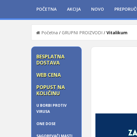
POČETNA
AKCIJA
NOVO
PREPORUČ
Početna
/
GRUPNI PROIZVODI
/
Vitalikum
BESPLATNA
DOSTAVA
WEB CENA
POPUST NA
KOLIČINU
U BORBI PROTIV
VIRUSA
ONE DOSE
SAGOREVAČI MASTI