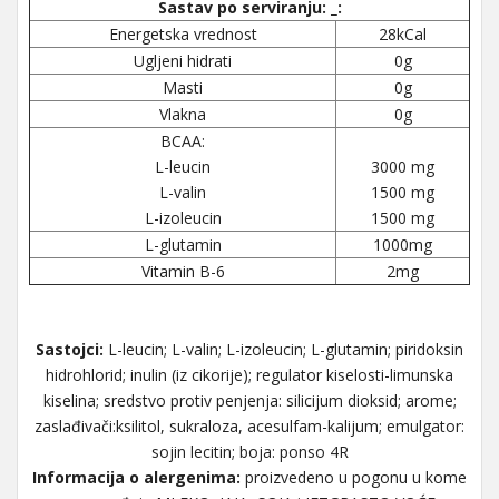
Sastav po serviranju: _:
Energetska vrednost
28kCal
Ugljeni hidrati
0g
Masti
0g
Vlakna
0g
BCAA:
L-leucin
3000 mg
L-valin
1500 mg
L-izoleucin
1500 mg
L-glutamin
1000mg
Vitamin B-6
2mg
Sastojci:
L-leucin; L-valin; L-izoleucin; L-glutamin; piridoksin
hidrohlorid; inulin (iz cikorije); regulator kiselosti-limunska
kiselina; sredstvo protiv penjenja: silicijum dioksid; arome;
zaslađivači:ksilitol, sukraloza, acesulfam-kalijum; emulgator:
sojin lecitin; boja: ponso 4R
Informacija o alergenima:
proizvedeno u pogonu u kome