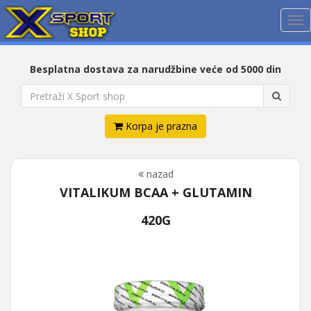
Me
Besplatna dostava za narudžbine veće od 5000 din
Korpa je prazna
nazad
VITALIKUM BCAA + GLUTAMIN
420G