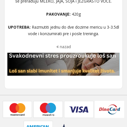
se prerađuju MLEKO, JAJA, SOJA i JEZGRASTO VOĆE.
PAKOVANJE:
420g
UPOTREBA:
Razmutiti jednu do dve dozirne mericu u 3-3.5dl
vode i konzumirati pre i posle treninga.
nazad