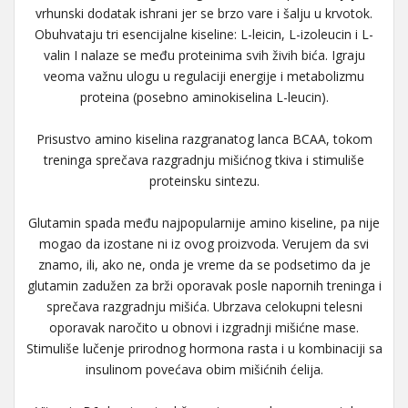
vrhunski dodatak ishrani jer se brzo vare i šalju u krvotok.
Obuhvataju tri esencijalne kiseline: L-leicin, L-izoleucin i L-
valin I nalaze se među proteinima svih živih bića. Igraju
veoma važnu ulogu u regulaciji energije i metabolizmu
proteina (posebno aminokiselina L-leucin).
Prisustvo amino kiselina razgranatog lanca BCAA, tokom
treninga sprečava razgradnju mišićnog tkiva i stimuliše
proteinsku sintezu.
Glutamin spada među najpopularnije amino kiseline, pa nije
mogao da izostane ni iz ovog proizvoda. Verujem da svi
znamo, ili, ako ne, onda je vreme da se podsetimo da je
glutamin zadužen za brži oporavak posle napornih treninga i
sprečava razgradnju mišića. Ubrzava celokupni telesni
oporavak naročito u obnovi i izgradnji mišićne mase.
Stimuliše lučenje prirodnog hormona rasta i u kombinaciji sa
insulinom povećava obim mišićnih ćelija.