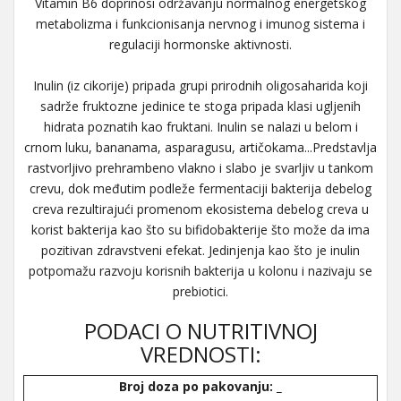
Vitamin B6 doprinosi održavanju normalnog energetskog
metabolizma i funkcionisanja nervnog i imunog sistema i
regulaciji hormonske aktivnosti.
Inulin (iz cikorije) pripada grupi prirodnih oligosaharida koji
sadrže fruktozne jedinice te stoga pripada klasi ugljenih
hidrata poznatih kao fruktani. Inulin se nalazi u belom i
crnom luku, bananama, asparagusu, artičokama...Predstavlja
rastvorljivo prehrambeno vlakno i slabo je svarljiv u tankom
crevu, dok međutim podleže fermentaciji bakterija debelog
creva rezultirajući promenom ekosistema debelog creva u
korist bakterija kao što su bifidobakterije što može da ima
pozitivan zdravstveni efekat. Jedinjenja kao što je inulin
potpomažu razvoju korisnih bakterija u kolonu i nazivaju se
prebiotici.
PODACI O NUTRITIVNOJ
VREDNOSTI:
Broj doza po pakovanju: _