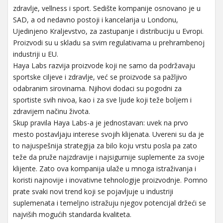
zdravlje, vellness i sport. Sedište kompanije osnovano je u
SAD, a od nedavno postoji i kancelarija u Londonu,
Ujedinjeno Kraljevstvo, za zastupanje i distribuciju u Evropi.
Proizvodi su u skladu sa svim regulativama u prehrambenoj
industriji u EU.
Haya Labs razvija proizvode koji ne samo da podržavaju
sportske ciljeve i zdravlje, već se proizvode sa pažljivo
odabranim sirovinama. Njihovi dodaci su pogodni za
sportiste svih nivoa, kao i za sve ljude koji teže boljem i
zdravijem načinu života.
Skup pravila Haya Labs-a je jednostavan: uvek na prvo
mesto postavljaju interese svojih klijenata. Uvereni su da je
to najuspešnija strategija za bilo koju vrstu posla pa zato
teže da pruže najzdravije i najsigurnije suplemente za svoje
klijente. Zato ova kompanija ulaže u mnoga istraživanja i
koristi najnovije i inovativne tehnologije proizvodnje. Pomno
prate svaki novi trend koji se pojavljuje u industriji
suplemenata i temeljno istražuju njegov potencijal držeći se
najviših mogućih standarda kvaliteta.