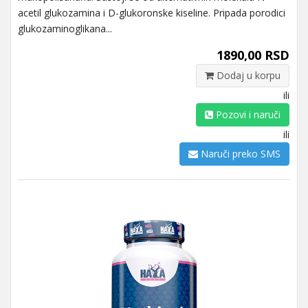
acetil glukozamina i D-glukoronske kiseline. Pripada porodici
glukozaminoglikana...
1890,00 RSD
Dodaj u korpu
ili
Pozovi i naruči
ili
Naruči preko SMS