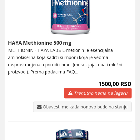
HAYA Methionine 500 mg
METHIONIN - HAYA LABS L-metionin je esencijalna
aminokiselina koja sadrži sumpor i koja je veoma
rasprostranjena u prirodi i hrani (meso, jaja, riba i mlečni
proizvodi). Prema podacima FAQ...
1500,00 RSD
Trenutno nema na lageru
Obavesti me kada ponovo bude na stanju