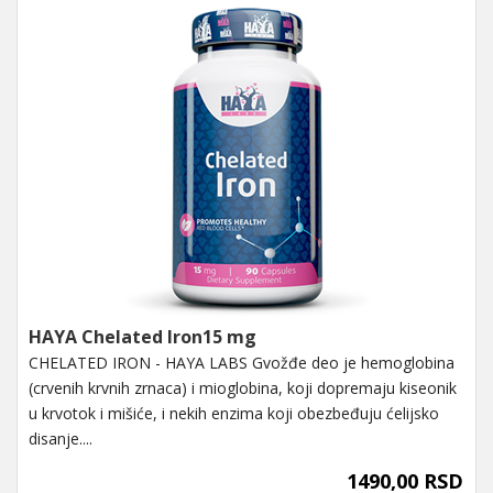
HAYA Chelated Iron15 mg
CHELATED IRON - HAYA LABS Gvožđe deo je hemoglobina
(crvenih krvnih zrnaca) i mioglobina, koji dopremaju kiseonik
u krvotok i mišiće, i nekih enzima koji obezbeđuju ćelijsko
disanje....
1490,00 RSD