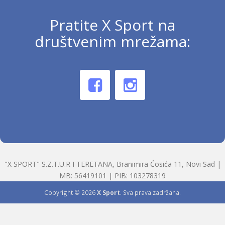
Pratite X Sport na
društvenim mrežama:
"X SPORT" S.Z.T.U.R I TERETANA, Branimira Ćosića 11, Novi Sad |
MB: 56419101 | PIB: 103278319
Copyright © 2026
X Sport
. Sva prava zadržana.