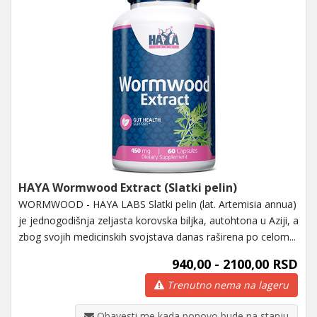
HAYA Wormwood Extract (Slatki pelin)
WORMWOOD - HAYA LABS Slatki pelin (lat. Artemisia annua)
je jednogodišnja zeljasta korovska biljka, autohtona u Aziji, a
zbog svojih medicinskih svojstava danas raširena po celom...
940,00 - 2100,00 RSD
Trenutno nema na lageru
Obavesti me kada ponovo bude na stanju