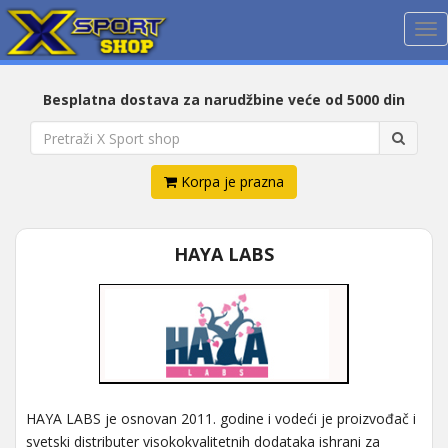
Me
Besplatna dostava za narudžbine veće od 5000 din
Korpa je prazna
HAYA LABS
HAYA LABS je osnovan 2011. godine i vodeći je proizvođač i
svetski distributer visokokvalitetnih dodataka ishrani za