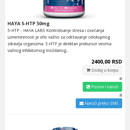
HAYA 5-HTP 50mg
5-HTP - HAYA LABS Kontrolisanje stresa i osećanja
uznemirenosti je vrlo važno za održavanje celokupnog
zdravlja organizma. 5-HTP je direktan prekursor veoma
važnog inhibitornog moždanog...
2400,00 RSD
Dodaj u korpu
ili
Pozovi i naruči
ili
Naruči preko SMS