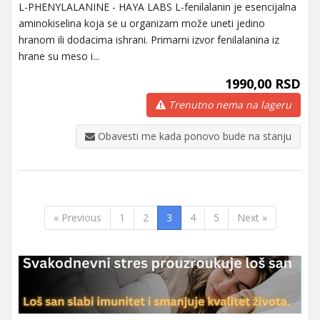
L-PHENYLALANINE - HAYA LABS L-fenilalanin je esencijalna
aminokiselina koja se u organizam može uneti jedino
hranom ili dodacima ishrani. Primarni izvor fenilalanina iz
hrane su meso i...
1990,00 RSD
Trenutno nema na lageru
Obavesti me kada ponovo bude na stanju
« Previous
1
2
3
4
5
Next »