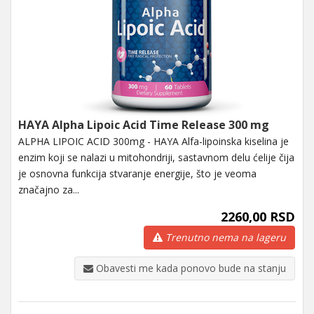
HAYA Alpha Lipoic Acid Time Release 300 mg
ALPHA LIPOIC ACID 300mg - HAYA Alfa-lipoinska kiselina je
enzim koji se nalazi u mitohondriji, sastavnom delu ćelije čija
je osnovna funkcija stvaranje energije, što je veoma
značajno za...
2260,00 RSD
Trenutno nema na lageru
Obavesti me kada ponovo bude na stanju