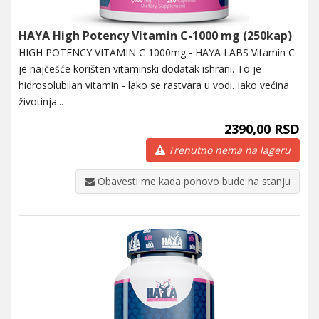
HAYA High Potency Vitamin C-1000 mg (250kap)
HIGH POTENCY VITAMIN C 1000mg - HAYA LABS Vitamin C
je najčešće korišten vitaminski dodatak ishrani. To je
hidrosolubilan vitamin - lako se rastvara u vodi. Iako većina
životinja...
2390,00 RSD
Trenutno nema na lageru
Obavesti me kada ponovo bude na stanju