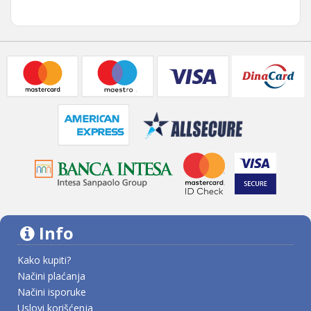
Info
Kako kupiti?
Načini plaćanja
Načini isporuke
Uslovi korišćenja