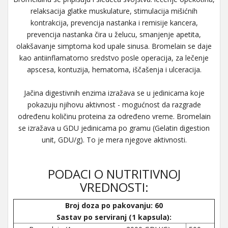
relaksacija glatke muskulature, stimulacija mišićnih
kontrakcija, prevencija nastanka i remisije kancera,
prevencija nastanka čira u želucu, smanjenje apetita,
olakšavanje simptoma kod upale sinusa. Bromelain se daje
kao antiinflamatorno sredstvo posle operacija, za lečenje
apscesa, kontuzija, hematoma, iščašenja i ulceracija.
Jačina digestivnih enzima izražava se u jedinicama koje
pokazuju njihovu aktivnost - mogućnost da razgrade
određenu količinu proteina za određeno vreme. Bromelain
se izražava u GDU jedinicama po gramu (Gelatin digestion
unit, GDU/g). To je mera njegove aktivnosti.
PODACI O NUTRITIVNOJ
VREDNOSTI:
Broj doza po pakovanju: 60
Sastav po serviranj (1 kapsula):