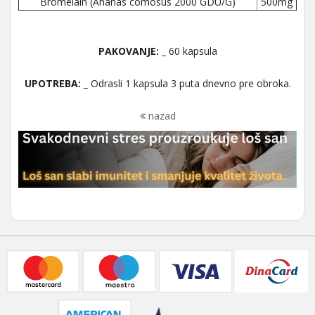
Bromelain (Ananas comosus 2000 GDU/G)
500mg
PAKOVANJE: _
60 kapsula
UPOTREBA: _
Odrasli 1 kapsula 3 puta dnevno pre obroka.
nazad