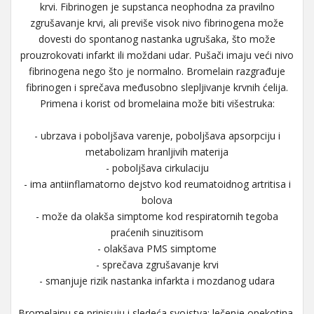
krvi. Fibrinogen je supstanca neophodna za pravilno
zgrušavanje krvi, ali previše visok nivo fibrinogena može
dovesti do spontanog nastanka ugrušaka, što može
prouzrokovati infarkt ili moždani udar. Pušači imaju veći nivo
fibrinogena nego što je normalno. Bromelain razgrađuje
fibrinogen i sprečava međusobno slepljivanje krvnih ćelija.
Primena i korist od bromelaina može biti višestruka:
- ubrzava i poboljšava varenje, poboljšava apsorpciju i
metabolizam hranljivih materija
- poboljšava cirkulaciju
- ima antiinflamatorno dejstvo kod reumatoidnog artritisa i
bolova
- može da olakša simptome kod respiratornih tegoba
praćenih sinuzitisom
- olakšava PMS simptome
- sprečava zgrušavanje krvi
- smanjuje rizik nastanka infarkta i mozdanog udara
Bromelainu se pripisuju i sledeća svojstva: lečenje opekotina,