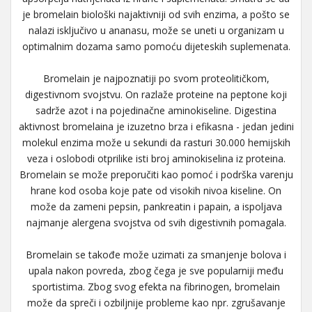
je bromelain biološki najaktivniji od svih enzima, a pošto se
nalazi isključivo u ananasu, može se uneti u organizam u
optimalnim dozama samo pomoću dijeteskih suplemenata.
Bromelain je najpoznatiji po svom proteolitičkom,
digestivnom svojstvu. On razlaže proteine na peptone koji
sadrže azot i na pojedinačne aminokiseline. Digestina
aktivnost bromelaina je izuzetno brza i efikasna - jedan jedini
molekul enzima može u sekundi da rasturi 30.000 hemijskih
veza i oslobodi otprilike isti broj aminokiselina iz proteina.
Bromelain se može preporučiti kao pomoć i podrška varenju
hrane kod osoba koje pate od visokih nivoa kiseline. On
može da zameni pepsin, pankreatin i papain, a ispoljava
najmanje alergena svojstva od svih digestivnih pomagala.
Bromelain se takođe može uzimati za smanjenje bolova i
upala nakon povreda, zbog čega je sve popularniji među
sportistima. Zbog svog efekta na fibrinogen, bromelain
može da spreči i ozbiljnije probleme kao npr. zgrušavanje