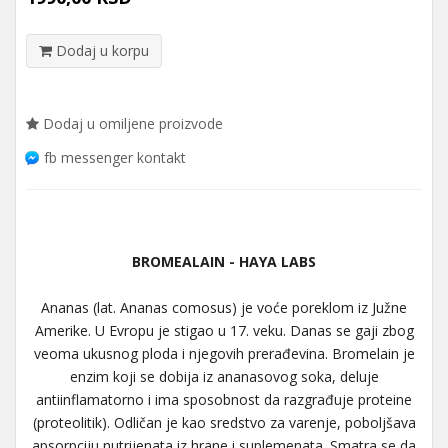
Dodaj u korpu
Dodaj u omiljene proizvode
fb messenger kontakt
BROMEALAIN - HAYA LABS
Ananas (lat. Ananas comosus) je voće poreklom iz Južne
Amerike. U Evropu je stigao u 17. veku. Danas se gaji zbog
veoma ukusnog ploda i njegovih prerađevina. Bromelain je
enzim koji se dobija iz ananasovog soka, deluje
antiinflamatorno i ima sposobnost da razgrađuje proteine
(proteolitik). Odličan je kao sredstvo za varenje, poboljšava
apsorpciju nutrijenata iz hrane i suplemenata. Smatra se da