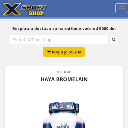
Me
Besplatna dostava za narudžbine veće od 5000 din
Korpa je prazna
nazad
HAYA BROMELAIN