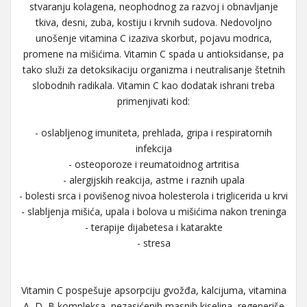
stvaranju kolagena, neophodnog za razvoj i obnavljanje
tkiva, desni, zuba, kostiju i krvnih sudova. Nedovoljno
unošenje vitamina C izaziva skorbut, pojavu modrica,
promene na mišićima. Vitamin C spada u antioksidanse, pa
tako služi za detoksikaciju organizma i neutralisanje štetnih
slobodnih radikala. Vitamin C kao dodatak ishrani treba
primenjivati kod:
- oslabljenog imuniteta, prehlada, gripa i respiratornih
infekcija
- osteoporoze i reumatoidnog artritisa
- alergijskih reakcija, astme i raznih upala
- bolesti srca i povišenog nivoa holesterola i triglicerida u krvi
- slabljenja mišića, upala i bolova u mišićima nakon treninga
- terapije dijabetesa i katarakte
- stresa
Vitamin C pospešuje apsorpciju gvožđa, kalcijuma, vitamina
A, D, B kompleksa, nezasićenih masnih kiselina, regeneriše