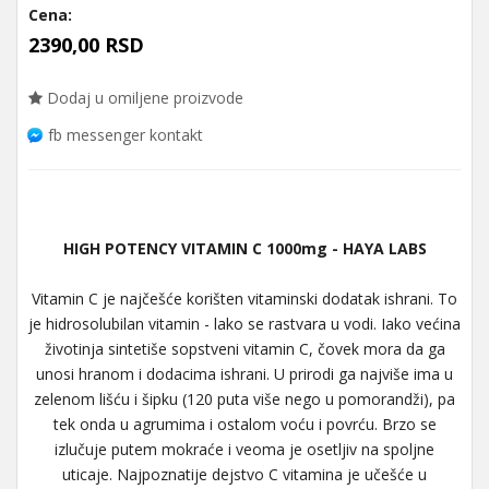
Cena:
2390,00 RSD
Dodaj u omiljene proizvode
fb messenger kontakt
HIGH POTENCY VITAMIN C 1000mg - HAYA LABS
Vitamin C je najčešće korišten vitaminski dodatak ishrani. To
je hidrosolubilan vitamin - lako se rastvara u vodi. Iako većina
životinja sintetiše sopstveni vitamin C, čovek mora da ga
unosi hranom i dodacima ishrani. U prirodi ga najviše ima u
zelenom lišću i šipku (120 puta više nego u pomorandži), pa
tek onda u agrumima i ostalom voću i povrću. Brzo se
izlučuje putem mokraće i veoma je osetljiv na spoljne
uticaje. Najpoznatije dejstvo C vitamina je učešće u