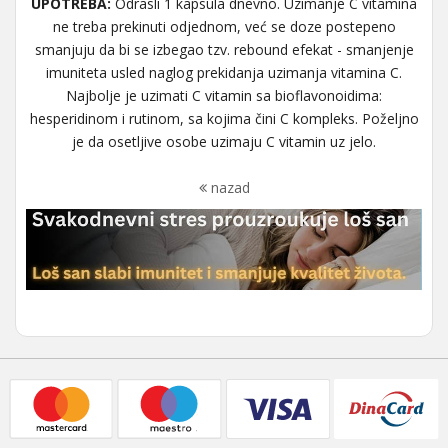
UPOTREBA:
Odrasli 1 kapsula dnevno. Uzimanje C vitamina
ne treba prekinuti odjednom, već se doze postepeno
smanjuju da bi se izbegao tzv. rebound efekat - smanjenje
imuniteta usled naglog prekidanja uzimanja vitamina C.
Najbolje je uzimati C vitamin sa bioflavonoidima:
hesperidinom i rutinom, sa kojima čini C kompleks. Poželjno
je da osetljive osobe uzimaju C vitamin uz jelo.
nazad