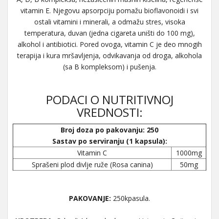
vitamin E. Njegovu apsorpciju pomažu bioflavonoidi i svi
ostali vitamini i minerali, a odmažu stres, visoka
temperatura, duvan (jedna cigareta uništi do 100 mg),
alkohol i antibiotici. Pored ovoga, vitamin C je deo mnogih
terapija i kura mršavljenja, odvikavanja od droga, alkohola
(sa B kompleksom) i pušenja.
PODACI O NUTRITIVNOJ
VREDNOSTI:
Broj doza po pakovanju: 250
Sastav po serviranju (1 kapsula):
Vitamin C
1000mg
Sprašeni plod divlje ruže (Rosa canina)
50mg
PAKOVANJE:
250kpasula.