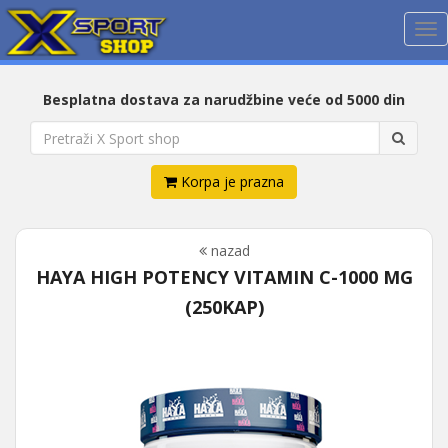
Me
Besplatna dostava za narudžbine veće od 5000 din
Korpa je prazna
nazad
HAYA HIGH POTENCY VITAMIN C-1000 MG
(250KAP)