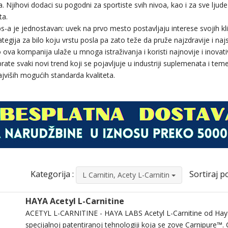
 Njihovi dodaci su pogodni za sportiste svih nivoa, kao i za sve ljude 
ta.
s-a je jednostavan: uvek na prvo mesto postavljaju interese svojih kl
ategija za bilo koju vrstu posla pa zato teže da pruže najzdravije i na
o ova kompanija ulaže u mnoga istraživanja i koristi najnovije i inovat
ate svaki novi trend koji se pojavljuje u industriji suplemenata i teme
ajviših mogućih standarda kvaliteta.
Kategorija :
Sortiraj po
L Carnitin, Acety L-Carnitin
HAYA Acetyl L-Carnitine
ACETYL L-CARNITINE - HAYA LABS Acetyl L-Carnitine od Hay
specijalnoj patentiranoj tehnologiji koja se zove Carnipure™.