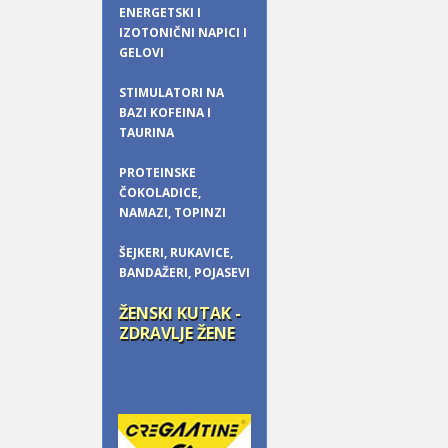
ENERGETSKI I
IZOTONIČNI NAPICI I
GELOVI
STIMULATORI NA
BAZI KOFEINA I
TAURINA
PROTEINSKE
ČOKOLADICE,
NAMAZI, TOPINZI
ŠEJKERI, RUKAVICE,
BANDAŽERI, POJASEVI
ŽENSKI KUTAK -
ZDRAVLJE ŽENE