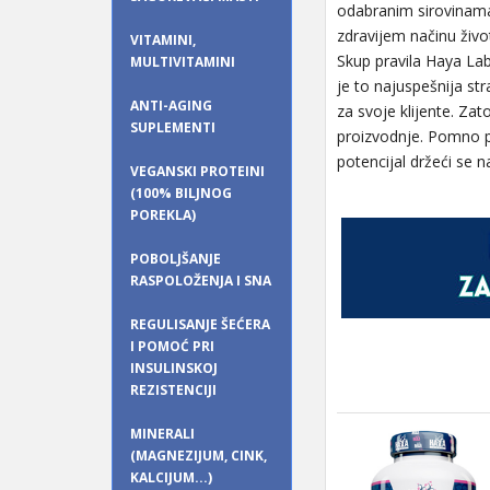
odabranim sirovinama.
zdravijem načinu živo
VITAMINI,
Skup pravila Haya Lab
MULTIVITAMINI
je to najuspešnija str
ANTI-AGING
za svoje klijente. Zat
SUPLEMENTI
proizvodnje. Pomno pr
potencijal držeći se n
VEGANSKI PROTEINI
(100% BILJNOG
POREKLA)
POBOLJŠANJE
RASPOLOŽENJA I SNA
REGULISANJE ŠEĆERA
I POMOĆ PRI
INSULINSKOJ
REZISTENCIJI
MINERALI
(MAGNEZIJUM, CINK,
KALCIJUM...)