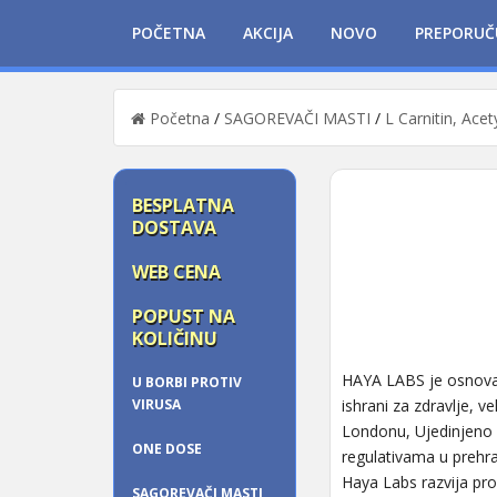
POČETNA
AKCIJA
NOVO
PREPORUČ
Početna
/
SAGOREVAČI MASTI
/
L Carnitin, Acet
BESPLATNA
DOSTAVA
WEB CENA
POPUST NA
KOLIČINU
HAYA LABS je osnovan 
U BORBI PROTIV
VIRUSA
ishrani za zdravlje, v
Londonu, Ujedinjeno Kr
ONE DOSE
regulativama u prehra
Haya Labs razvija pro
SAGOREVAČI MASTI