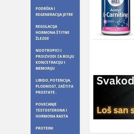
PODRŠKA I
REGENERACIJA JETRE
REGULACIJA
HORMONA ŠTITNE
ŽLEZDE
NOOTROPICI I
PROIZVODI ZA BOLJU
KONCETRACIJU I
MEMORIJU
LIBIDO, POTENCIJA,
PLODNOST, ZAŠTITA
PROSTATE..
POVEĆANJE
TESTOSTERONA I
HORMONA RASTA
PROTEINI