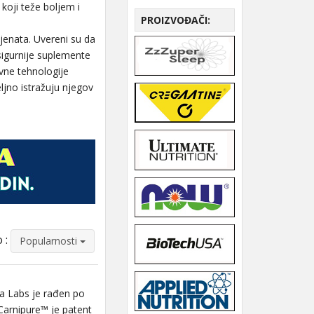
koji teže boljem i
PROIZVOĐAČI:
ijenata. Uvereni su da
jsigurnije suplemente
ivne tehnologije
ljno istražuju njegov
 :
Popularnosti
a Labs je rađen po
 Carnipure™ je patent