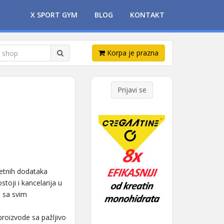
X SPORT GYM
BLOG
KONTAKT
Korpa je prazna
Prijavi se
tetnih dodataka
toji i kancelarija u
u sa svim
proizvode sa pažljivo