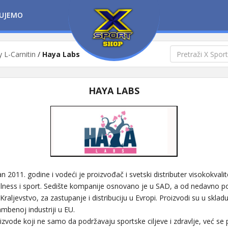
UJEMO
y L-Carnitin
/
Haya Labs
HAYA LABS
2011. godine i vodeći je proizvođač i svetski distributer visokokvali
ellness i sport. Sedište kompanije osnovano je u SAD, a od nedavno pos
aljevstvo, za zastupanje i distribuciju u Evropi. Proizvodi su u sklad
mbenoj industriji u EU.
izvode koji ne samo da podržavaju sportske ciljeve i zdravlje, već se 