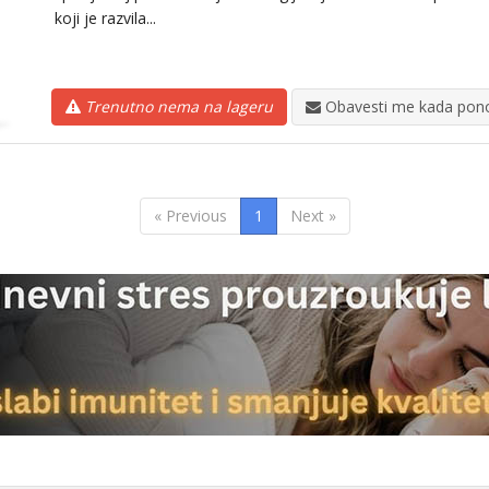
koji je razvila...
Trenutno nema na lageru
Obavesti me kada pono
« Previous
1
Next »