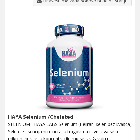
Obavesti me kada ponovo bude na stanju
HAYA Selenium /Chelated
SELENIUM - HAYA LABS Selenium (Helirani selen bez kvasca)
Selen je esencijalni mineral u tragovima i svrstava se u
mikrominerale, a koncentracije mu se izražavaju u