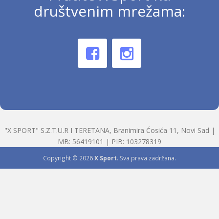
društvenim mrežama:
"X SPORT" S.Z.T.U.R I TERETANA, Branimira Ćosića 11, Novi Sad |
MB: 56419101 | PIB: 103278319
Copyright © 2026
X Sport
. Sva prava zadržana.