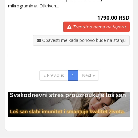
mikrogramima. Otkriven...
1790,00 RSD
Trenutno nema na lageru
Obavesti me kada ponovo bude na stanju
« Previous
1
Next »