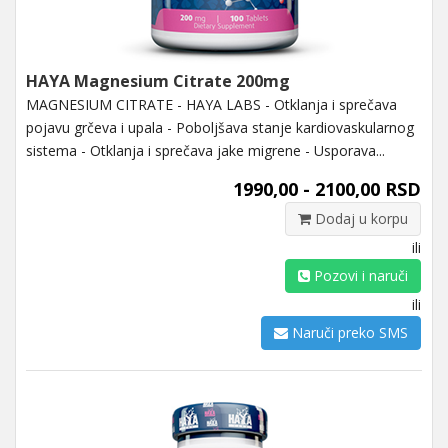
HAYA Magnesium Citrate 200mg
MAGNESIUM CITRATE - HAYA LABS - Otklanja i sprečava
pojavu grčeva i upala - Poboljšava stanje kardiovaskularnog
sistema - Otklanja i sprečava jake migrene - Usporava...
1990,00 - 2100,00 RSD
Dodaj u korpu
ili
Pozovi i naruči
ili
Naruči preko SMS