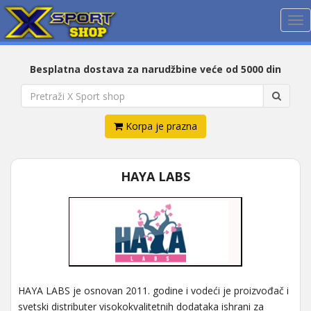
Me
Besplatna dostava za narudžbine veće od 5000 din
Korpa je prazna
HAYA LABS
HAYA LABS je osnovan 2011. godine i vodeći je proizvođač i
svetski distributer visokokvalitetnih dodataka ishrani za