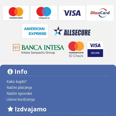
Info
Kako kupiti?
Načini plaćanja
Načini isporuke
Uslovi korišćenja
Izdvajamo