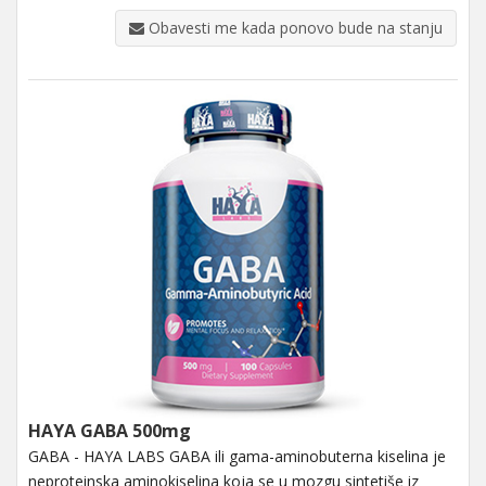
Obavesti me kada ponovo bude na stanju
HAYA GABA 500mg
GABA - HAYA LABS GABA ili gama-aminobuterna kiselina je
neproteinska aminokiselina koja se u mozgu sintetiše iz