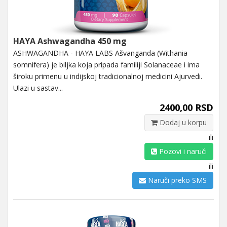
HAYA Ashwagandha 450 mg
ASHWAGANDHA - HAYA LABS Ašvanganda (Withania
somnifera) je biljka koja pripada familiji Solanaceae i ima
široku primenu u indijskoj tradicionalnoj medicini Ajurvedi.
Ulazi u sastav...
2400,00 RSD
Dodaj u korpu
ili
Pozovi i naruči
ili
Naruči preko SMS