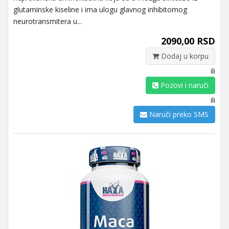
glutaminske kiseline i ima ulogu glavnog inhibitomog
neurotransmitera u...
2090,00 RSD
Dodaj u korpu
ili
Pozovi i naruči
ili
Naruči preko SMS