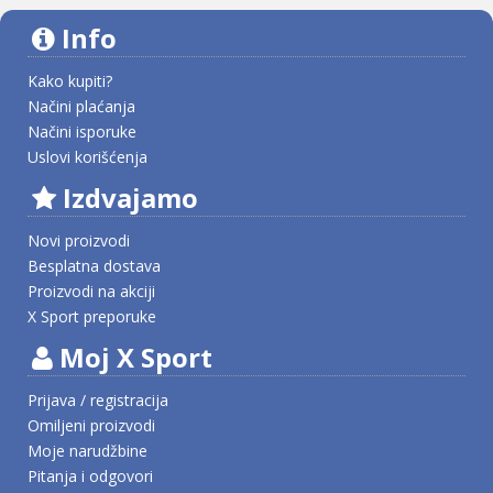
Info
Kako kupiti?
Načini plaćanja
Načini isporuke
Uslovi korišćenja
Izdvajamo
Novi proizvodi
Besplatna dostava
Proizvodi na akciji
X Sport preporuke
Moj X Sport
Prijava / registracija
Omiljeni proizvodi
Moje narudžbine
Pitanja i odgovori