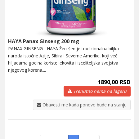
HAYA Panax Ginseng 200 mg
PANAX GINSENG - HAYA Žen-šen je tradicionalna biljka
naroda istočne Azije, Sibira i Severne Amerike, koji već
hiljadama godina koriste lekovita i isceliteljska svojstva
njegovog korena....
1890,00 RSD
Trenutno nema na lageru
Obavesti me kada ponovo bude na stanju