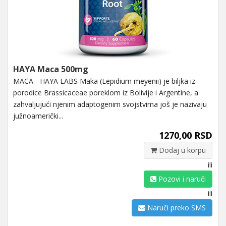
HAYA Maca 500mg
MACA - HAYA LABS Maka (Lepidium meyenii) je biljka iz
porodice Brassicaceae poreklom iz Bolivije i Argentine, a
zahvaljujući njenim adaptogenim svojstvima još je nazivaju
južnoamerički...
1270,00 RSD
Dodaj u korpu
ili
Pozovi i naruči
ili
Naruči preko SMS