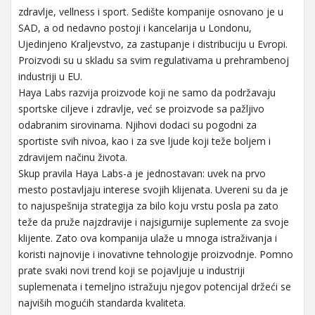
zdravlje, vellness i sport. Sedište kompanije osnovano je u
SAD, a od nedavno postoji i kancelarija u Londonu,
Ujedinjeno Kraljevstvo, za zastupanje i distribuciju u Evropi.
Proizvodi su u skladu sa svim regulativama u prehrambenoj
industriji u EU.
Haya Labs razvija proizvode koji ne samo da podržavaju
sportske ciljeve i zdravlje, već se proizvode sa pažljivo
odabranim sirovinama. Njihovi dodaci su pogodni za
sportiste svih nivoa, kao i za sve ljude koji teže boljem i
zdravijem načinu života.
Skup pravila Haya Labs-a je jednostavan: uvek na prvo
mesto postavljaju interese svojih klijenata. Uvereni su da je
to najuspešnija strategija za bilo koju vrstu posla pa zato
teže da pruže najzdravije i najsigurnije suplemente za svoje
klijente. Zato ova kompanija ulaže u mnoga istraživanja i
koristi najnovije i inovativne tehnologije proizvodnje. Pomno
prate svaki novi trend koji se pojavljuje u industriji
suplemenata i temeljno istražuju njegov potencijal držeći se
najviših mogućih standarda kvaliteta.