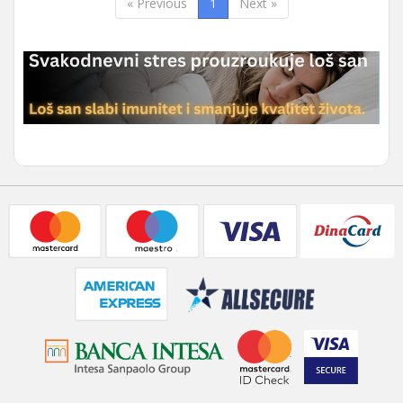
« Previous
1
Next »