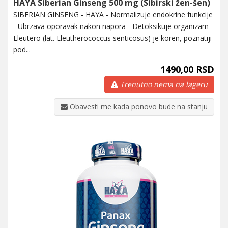
HAYA Siberian Ginseng 500 mg (Sibirski žen-šen)
SIBERIAN GINSENG - HAYA - Normalizuje endokrine funkcije
- Ubrzava oporavak nakon napora - Detoksikuje organizam
Eleutero (lat. Eleutherococcus senticosus) je koren, poznatiji
pod...
1490,00 RSD
Trenutno nema na lageru
Obavesti me kada ponovo bude na stanju