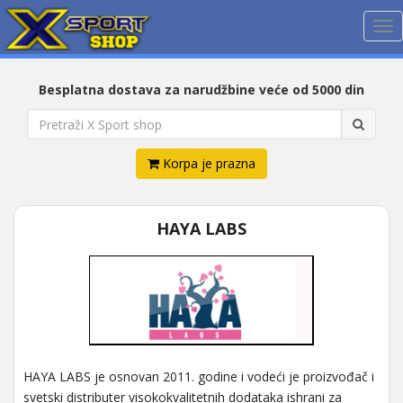
Me
Besplatna dostava za narudžbine veće od 5000 din
Korpa je prazna
HAYA LABS
HAYA LABS je osnovan 2011. godine i vodeći je proizvođač i
svetski distributer visokokvalitetnih dodataka ishrani za