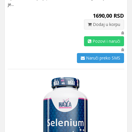
je...
1690,00 RSD
Dodaj u korpu
ili
Pozovi i naruči
ili
Naruči preko SMS