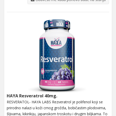
HAYA Resveratrol 40mg.
RESVERATOL- HAYA LABS Rezveratrol je polifenol koji se
prirodno nalazi u koži crnog grožđa, bobičastim plodovima,
šljivama, kikirikiju, japanskom troskotu i drugim biljkama. To