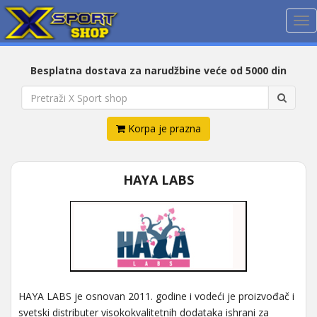
Me
Besplatna dostava za narudžbine veće od 5000 din
Korpa je prazna
HAYA LABS
HAYA LABS je osnovan 2011. godine i vodeći je proizvođač i
svetski distributer visokokvalitetnih dodataka ishrani za