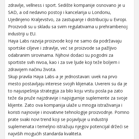
zdravlje, vellness i sport. Sedište kompanije osnovano je u
SAD, a od nedavno postoji i kancelarija u Londonu,
Ujedinjeno Kraljevstvo, za zastupanje i distribuciju u Evropi.
Proizvodi su u skladu sa svim regulativama u prehrambenoj
industriji u EU.
Haya Labs razvija proizvode koji ne samo da podržavaju
sportske ciljeve i zdravlje, već se proizvode sa pažljivo
odabranim sirovinama. Njihovi dodaci su pogodni za
sportiste svih nivoa, kao i za sve ljude koji teže boljem i
zdravijem načinu života.
Skup pravila Haya Labs-a je jednostavan: uvek na prvo
mesto postavljaju interese svojih klijenata. Uvereni su da je
to najuspešnija strategija za bilo koju vrstu posla pa zato
teže da pruže najzdravije i najsigurnije suplemente za svoje
klijente. Zato ova kompanija ulaže u mnoga istraživanja i
koristi najnovije i inovativne tehnologije proizvodnje. Pomno
prate svaki novi trend koji se pojavljuje u industriji
suplemenata i temeljno istražuju njegov potencijal držeći se
najviših mogućih standarda kvaliteta.