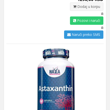
Dodaj u korpu
ili
Pozovi i naruči
ili
Naruči preko SMS