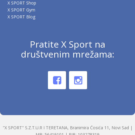
X SPORT Shop
X SPORT Gym
X SPORT Blog
Pratite X Sport na
društvenim mrežama:
"X SPORT" S.Z.T.U.R I TERETANA, Branimira Ćosića 11, Novi Sad |
MB: 56419101 | PIB: 103278319