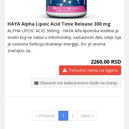
HAYA Alpha Lipoic Acid Time Release 300 mg
ALPHA LIPOIC ACID 300mg - HAYA Alfa-lipoinska kiselina je
enzim koji se nalazi u mitohondriji, sastavnom delu ćelije čija
je osnovna funkcija stvaranje energije, što je veoma
značajno za...
2260,00 RSD
Trenutno nema na lageru
Obavesti me kada ponovo bude na stanju
« Previous
1
2
Next »