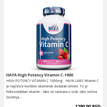
HAYA High Potency Vitamin C-1000
HIGH POTENCY VITAMIN C 1000mg - HAYA LABS Vitamin C
je najčešće korišten vitaminski dodatak ishrani. To je
hidrosolubilan vitamin - lako se rastvara u vodi. Iako većina
životinja...
1290,00 RSD