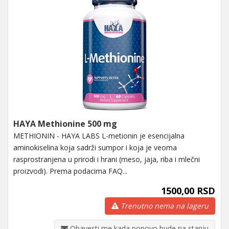
HAYA Methionine 500 mg
METHIONIN - HAYA LABS L-metionin je esencijalna
aminokiselina koja sadrži sumpor i koja je veoma
rasprostranjena u prirodi i hrani (meso, jaja, riba i mlečni
proizvodi). Prema podacima FAQ...
1500,00 RSD
Trenutno nema na lageru
Obavesti me kada ponovo bude na stanju