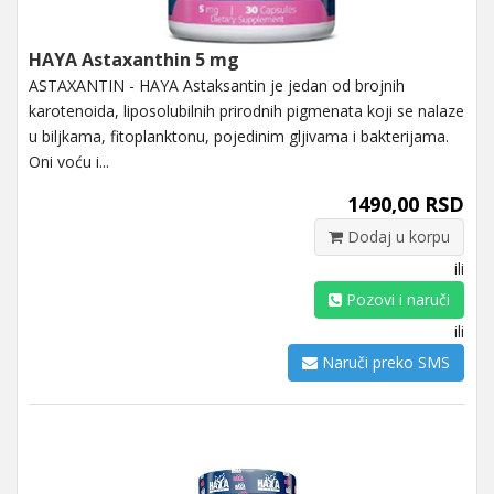
HAYA Astaxanthin 5 mg
ASTAXANTIN - HAYA Astaksantin je jedan od brojnih
karotenoida, liposolubilnih prirodnih pigmenata koji se nalaze
u biljkama, fitoplanktonu, pojedinim gljivama i bakterijama.
Oni voću i...
1490,00 RSD
Dodaj u korpu
ili
Pozovi i naruči
ili
Naruči preko SMS