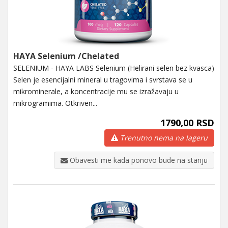
HAYA Selenium /Chelated
SELENIUM - HAYA LABS Selenium (Helirani selen bez kvasca)
Selen je esencijalni mineral u tragovima i svrstava se u
mikrominerale, a koncentracije mu se izražavaju u
mikrogramima. Otkriven...
1790,00 RSD
Trenutno nema na lageru
Obavesti me kada ponovo bude na stanju