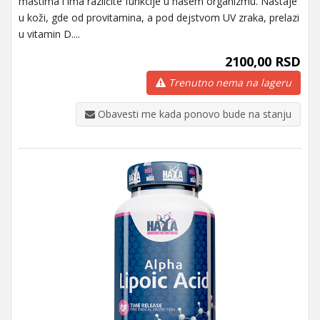
mastima i ima različite funkcije u našem organizmu. Nastaje
u koži, gde od provitamina, a pod dejstvom UV zraka, prelazi
u vitamin D....
2100,00 RSD
Trenutno nema na lageru
Obavesti me kada ponovo bude na stanju