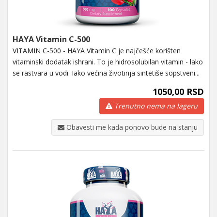
HAYA Vitamin C-500
VITAMIN C-500 - HAYA Vitamin C je najčešće korišten
vitaminski dodatak ishrani. To je hidrosolubilan vitamin - lako
se rastvara u vodi. Iako većina životinja sintetiše sopstveni...
1050,00 RSD
Trenutno nema na lageru
Obavesti me kada ponovo bude na stanju