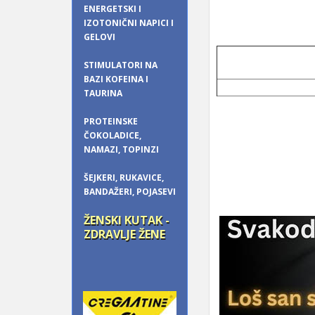
ENERGETSKI I
IZOTONIČNI NAPICI I
GELOVI
STIMULATORI NA
BAZI KOFEINA I
TAURINA
PROTEINSKE
ČOKOLADICE,
NAMAZI, TOPINZI
ŠEJKERI, RUKAVICE,
BANDAŽERI, POJASEVI
ŽENSKI KUTAK -
ZDRAVLJE ŽENE