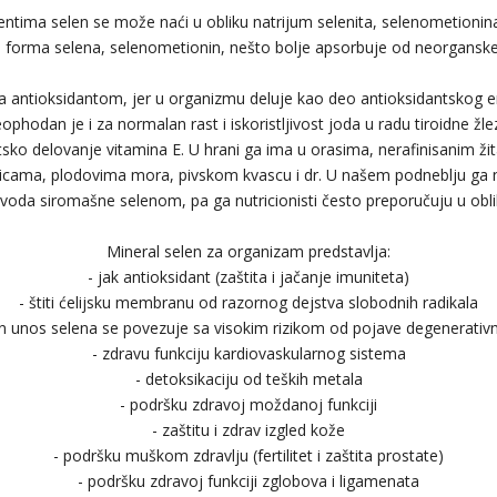
ntima selen se može naći u obliku natrijum selenita, selenometionina
 forma selena, selenometionin, nešto bolje apsorbuje od neorganske (
a antioksidantom, jer u organizmu deluje kao deo antioksidantskog e
ophodan je i za normalan rast i iskoristljivost joda u radu tiroidne žl
tsko delovanje vitamina E. U hrani ga ima u orasima, nerafinisanim ži
klicama, plodovima mora, pivskom kvascu i dr. U našem podneblju ga 
i voda siromašne selenom, pa ga nutricionisti često preporučuju u obli
Mineral selen za organizam predstavlja:
- jak antioksidant (zaštita i jačanje imuniteta)
- štiti ćelijsku membranu od razornog dejstva slobodnih radikala
n unos selena se povezuje sa visokim rizikom od pojave degenerativni
- zdravu funkciju kardiovaskularnog sistema
- detoksikaciju od teških metala
- podršku zdravoj moždanoj funkciji
- zaštitu i zdrav izgled kože
- podršku muškom zdravlju (fertilitet i zaštita prostate)
- podršku zdravoj funkciji zglobova i ligamenata