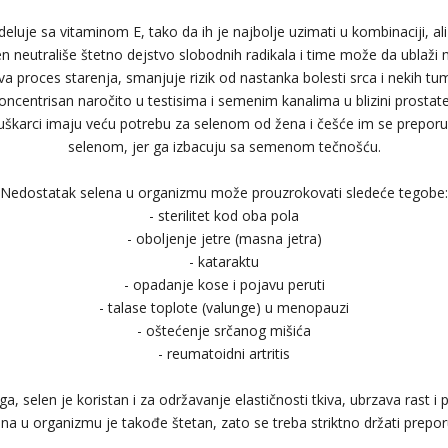
 deluje sa vitaminom E, tako da ih je najbolje uzimati u kombinaciji, al
en neutrališe štetno dejstvo slobodnih radikala i time može da ublaž
a proces starenja, smanjuje rizik od nastanka bolesti srca i nekih t
ncentrisan naročito u testisima i semenim kanalima u blizini prostate
škarci imaju veću potrebu za selenom od žena i češće im se prepor
selenom, jer ga izbacuju sa semenom tečnošću.
Nedostatak selena u organizmu može prouzrokovati sledeće tegobe:
- sterilitet kod oba pola
- oboljenje jetre (masna jetra)
- kataraktu
- opadanje kose i pojavu peruti
- talase toplote (valunge) u menopauzi
- oštećenje srčanog mišića
- reumatoidni artritis
, selen je koristan i za održavanje elastičnosti tkiva, ubrzava rast i 
na u organizmu je takođe štetan, zato se treba striktno držati prep