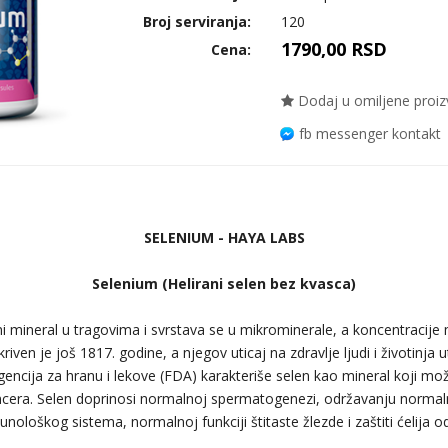
Broj serviranja:
120
1790,00 RSD
Cena:
Dodaj u omiljene proi
fb messenger kontakt
SELENIUM - HAYA LABS
Selenium (Helirani selen bez kvasca)
ni mineral u tragovima i svrstava se u mikrominerale, a koncentracije
ven je još 1817. godine, a njegov uticaj na zdravlje ljudi i životinja 
encija za hranu i lekove (FDA) karakteriše selen kao mineral koji mož
cera. Selen doprinosi normalnoj spermatogenezi, održavanju normaln
unološkog sistema, normalnoj funkciji štitaste žlezde i zaštiti ćelija o