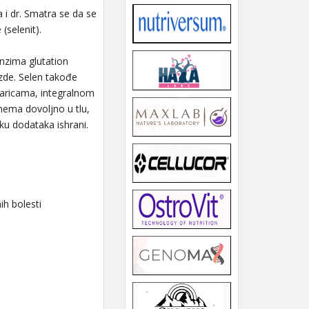
 i dr. Smatra se da se
selenit).
nzima glutation
ezde. Selen takođe
taricama, integralnom
nema dovoljno u tlu,
ku dodataka ishrani.
h bolesti