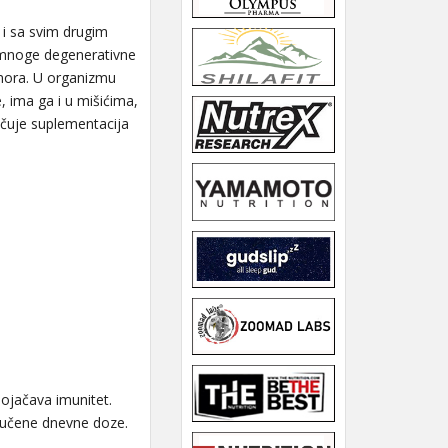
i i sa svim drugim
i mnoge degenerativne
umora. U organizmu
, ima ga i u mišićima,
učuje suplementacija
pojačava imunitet.
oručene dnevne doze.