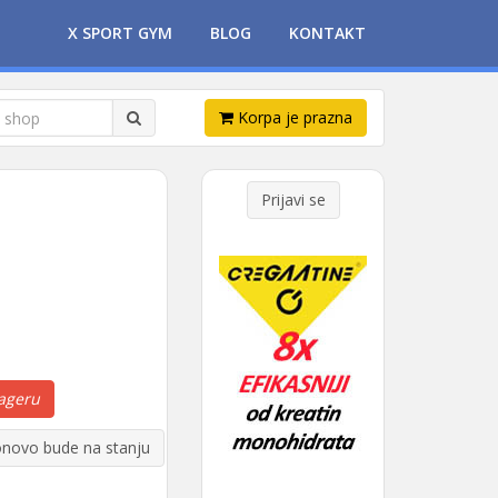
X SPORT GYM
BLOG
KONTAKT
Korpa je prazna
Prijavi se
ageru
novo bude na stanju