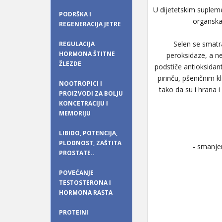
U dijetetskim supleme
PODRŠKA I
organska
REGENERACIJA JETRE
Selen se smatr
REGULACIJA
HORMONA ŠTITNE
peroksidaze, a ne
ŽLEZDE
podstiče antioksidan
pirinču, pšeničnim 
NOOTROPICI I
tako da su i hrana 
PROIZVODI ZA BOLJU
KONCETRACIJU I
MEMORIJU
LIBIDO, POTENCIJA,
PLODNOST, ZAŠTITA
- smanje
PROSTATE..
POVEĆANJE
TESTOSTERONA I
HORMONA RASTA
PROTEINI