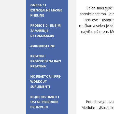
OMEGA 3 I
Selen sinergijski
ESENCIJALNE MASNE
antioksidantima. Sel
KISELINE
procese – usporav
muškarca selen je sko
PROBIOTICI, ENZIMI
ZA VARENJE,
najviše srčanom. Mu
DETOKSIKACIJA
AMINOKISELINE
KREATIN I
PROIZVODI NA BAZI
KREATINA
NO REAKTORI I PRE-
WORKOUT
SUPLEMENTI
BILJNI EKSTRAKTI I
Pored svega ovoga
OSTALI PRIRODNI
PROIZVODI
Međutim, višak sele