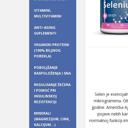
VITAMINI,
MULTIVITAMINI
ANTI-AGING
SUPLEMENTI
VEGANSKI PROTEINI
(100% BILJNOG
POREKLA)
POBOLJŠANJE
RASPOLOŽENJA I SNA
REGULISANJE ŠEĆERA
I POMOĆ PRI
Selen je esencijal
INSULINSKOJ
mikrogramima. Otkri
REZISTENCIJI
godine. Američka Ag
MINERALI
pojave nekih kan
(MAGNEZIJUM, CINK,
normalnoj funkciji im
KALCIJUM...)