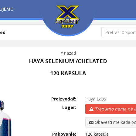
UJEMO
ted
nazad
HAYA SELENIUM /CHELATED
120 KAPSULA
Proizvođač:
Haya Labs
Lager:
Trenutno nema na l
Obavesti me kada po
Pakovanje:
120 kapsula