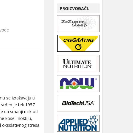
PROIZVOĐAČI:
zvode
 mu se izražavaju u
utvrđen je tek 1957.
e da smanji rizik od
e kose i noktiju,
d oksidativnog stresa.