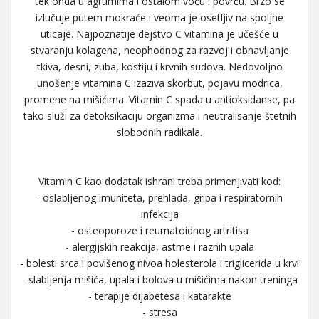
tek onda u agrumima i ostalom voću i povrću. Brzo se
izlučuje putem mokraće i veoma je osetljiv na spoljne
uticaje. Najpoznatije dejstvo C vitamina je učešće u
stvaranju kolagena, neophodnog za razvoj i obnavljanje
tkiva, desni, zuba, kostiju i krvnih sudova. Nedovoljno
unošenje vitamina C izaziva skorbut, pojavu modrica,
promene na mišićima. Vitamin C spada u antioksidanse, pa
tako služi za detoksikaciju organizma i neutralisanje štetnih
slobodnih radikala.
Vitamin C kao dodatak ishrani treba primenjivati kod:
- oslabljenog imuniteta, prehlada, gripa i respiratornih
infekcija
- osteoporoze i reumatoidnog artritisa
- alergijskih reakcija, astme i raznih upala
- bolesti srca i povišenog nivoa holesterola i triglicerida u krvi
- slabljenja mišića, upala i bolova u mišićima nakon treninga
- terapije dijabetesa i katarakte
- stresa