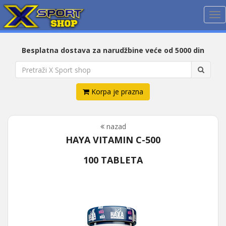
Me
Besplatna dostava za narudžbine veće od 5000 din
Korpa je prazna
nazad
HAYA VITAMIN C-500
100 TABLETA