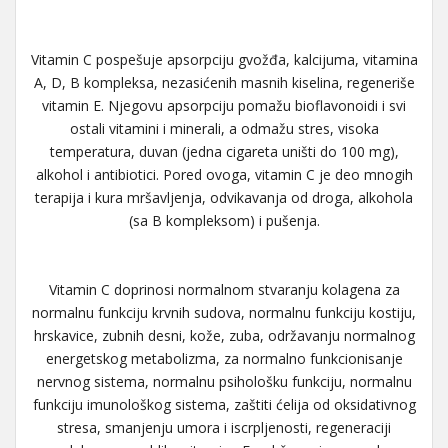
Vitamin C pospešuje apsorpciju gvožđa, kalcijuma, vitamina
A, D, B kompleksa, nezasićenih masnih kiselina, regeneriše
vitamin E. Njegovu apsorpciju pomažu bioflavonoidi i svi
ostali vitamini i minerali, a odmažu stres, visoka
temperatura, duvan (jedna cigareta uništi do 100 mg),
alkohol i antibiotici. Pored ovoga, vitamin C je deo mnogih
terapija i kura mršavljenja, odvikavanja od droga, alkohola
(sa B kompleksom) i pušenja.
Vitamin C doprinosi normalnom stvaranju kolagena za
normalnu funkciju krvnih sudova, normalnu funkciju kostiju,
hrskavice, zubnih desni, kože, zuba, održavanju normalnog
energetskog metabolizma, za normalno funkcionisanje
nervnog sistema, normalnu psihološku funkciju, normalnu
funkciju imunološkog sistema, zaštiti ćelija od oksidativnog
stresa, smanjenju umora i iscrpljenosti, regeneraciji