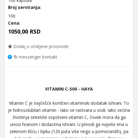
100 kapsula
Broj serviranja:
100
Cena:
1050,00 RSD
Dodaj u omiljene proizvode
fb messenger kontakt
VITAMIN C-500 - HAYA
Vitamin C je najčešće korišten vitaminski dodatak ishrani. To
je hidrosolubilan vitamin - lako se rastvara u vodi. Iako većina
životinja sintetiše sopstveni vitamin C, čovek mora da ga
unosi hranom i dodacima ishrani. U prirodi ga najviše ima u
zelenom lišću i šipku (120 puta više nego u pomorandži), pa