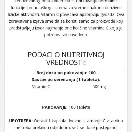
redukovanog oblika vitamina E, održavanju normalne
funkcije imunološkog sistema za vreme i nakon intenzivne
fizičke aktivnosti. Vitamin C povećava apsorpciju gvožđa. Ova
zdravstvena izjava sme da se koristi samo za proizvode koji
predstavljaju izvor najmanje one količine vitamina C koja je
potrebna za navedeno.
PODACI O NUTRITIVNOJ
VREDNOSTI:
Broj doza po pakovanju: 100
Sastav po serviranju (1 tableta):
Vitamin C
500mg
PAKOVANJE:
100 tableta
UPOTREBA:
Odrasli 1 kapsula dnevno. Uzimanje C vitamina
ne treba prekinuti odjednom, već se doze postepeno