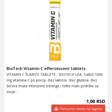
BioTech Vitamin C effervescent tablets
VITAMIN C ŠUMEĆE TABLETE - BIOTECH USA -Sadrži 1000
mg vitamina C po porciji -Bez laktoze -Bez glutena -Bez
šećera Imate intenzivne treninge i želite malo podrške za
svoje...
1,00 RSD
Trenutno nema na lageru