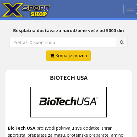
Me
Besplatna dostava za narudžbine veće od 5000 din
Korpa je prazna
BIOTECH USA
BioTech USA
proizvodi pokrivaju sve dodatke ishrani
sportista: preparate za masu, proteinske preparate, amino