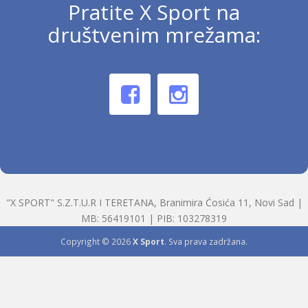
Pratite X Sport na
društvenim mrežama:
"X SPORT" S.Z.T.U.R I TERETANA, Branimira Ćosića 11, Novi Sad |
MB: 56419101 | PIB: 103278319
Copyright © 2026
X Sport
. Sva prava zadržana.