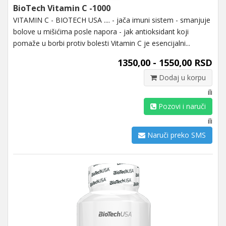
BioTech Vitamin C -1000
VITAMIN C - BIOTECH USA .... - jača imuni sistem - smanjuje
bolove u mišićima posle napora - jak antioksidant koji
pomaže u borbi protiv bolesti Vitamin C je esencijalni...
1350,00 - 1550,00 RSD
Dodaj u korpu
ili
Pozovi i naruči
ili
Naruči preko SMS