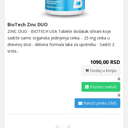
BioTech Zinc DUO
ZINC DUO - BIOTECH USA Tablete dodatak ishrani koje
sadrže samo organska jedinjenja cinka. - 25 mg cinka u
dnevnoj dozi - Aktivna formula laka za upotrebu - Sadrži 2
vrste...
1090,00 RSD
Dodaj u korpu
ili
Pozovi i naruči
ili
Naruči preko SMS