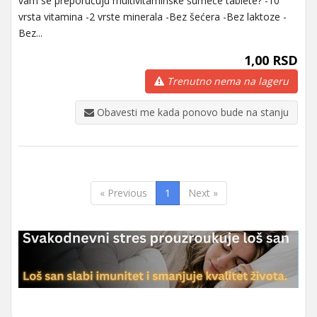
vam se preporučuju multivitaminske šumeće tablete? -10
vrsta vitamina -2 vrste minerala -Bez šećera -Bez laktoze -
Bez...
1,00 RSD
Trenutno nema na lageru
Obavesti me kada ponovo bude na stanju
« Previous
1
Next »