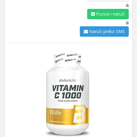
ili
Pozovi i naruči
ili
Naruči preko SMS