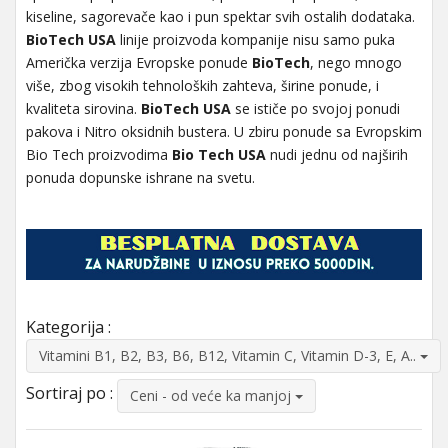
kiseline, sagorevače kao i pun spektar svih ostalih dodataka.
BioTech USA
linije proizvoda kompanije nisu samo puka
Američka verzija Evropske ponude
BioTech
, nego mnogo
više, zbog visokih tehnoloških zahteva, širine ponude, i
kvaliteta sirovina.
BioTech USA
se ističe po svojoj ponudi
pakova i Nitro oksidnih bustera. U zbiru ponude sa Evropskim
Bio Tech proizvodima
Bio Tech USA
nudi jednu od najširih
ponuda dopunske ishrane na svetu.
Kategorija :
Vitamini B1, B2, B3, B6, B12, Vitamin C, Vitamin D-3, E, A..
Sortiraj po :
Ceni - od veće ka manjoj