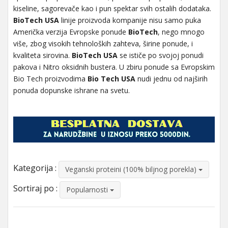
kiseline, sagorevače kao i pun spektar svih ostalih dodataka.
BioTech USA
linije proizvoda kompanije nisu samo puka
Američka verzija Evropske ponude
BioTech
, nego mnogo
više, zbog visokih tehnoloških zahteva, širine ponude, i
kvaliteta sirovina.
BioTech USA
se ističe po svojoj ponudi
pakova i Nitro oksidnih bustera. U zbiru ponude sa Evropskim
Bio Tech proizvodima
Bio Tech USA
nudi jednu od najširih
ponuda dopunske ishrane na svetu.
Kategorija :
Veganski proteini (100% biljnog porekla)
Sortiraj po :
Popularnosti