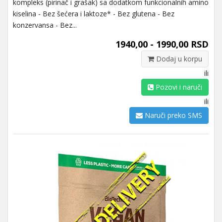
kompleks (pirinač i grašak) sa dodatkom funkcionalnih amino
kiselina - Bez šećera i laktoze* - Bez glutena - Bez
konzervansa - Bez...
1940,00 - 1990,00 RSD
Dodaj u korpu
ili
Pozovi i naruči
ili
Naruči preko SMS