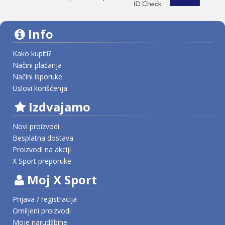
Info
Kako kupiti?
Načini plaćanja
Načini isporuke
Uslovi korišćenja
Izdvajamo
Novi proizvodi
Besplatna dostava
Proizvodi na akciji
X Sport preporuke
Moj X Sport
Prijava / registracija
Omiljeni proizvodi
Moje narudžbine