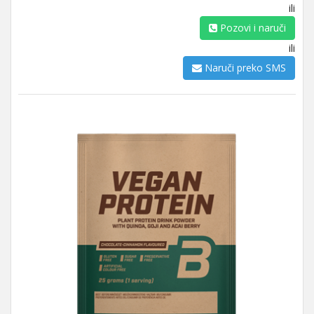
ili
Pozovi i naruči
ili
Naruči preko SMS