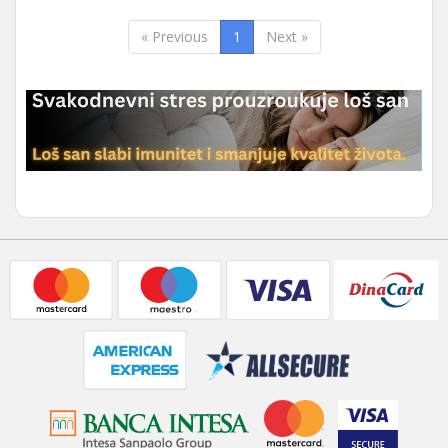
« Previous
1
Next »